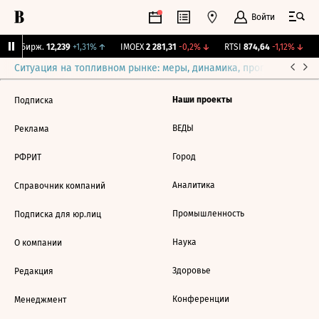
Войти
CNY Бирж.
12,239
+1,31%
↑
IMOEX
2 281,31
-0,2%
↓
RTSI
874,64
-1,12%
↓
R
Ситуация на топливном рынке: меры, динамика, прогнозы
Выб
Наши проекты
Подписка
ВЕДЫ
Реклама
Город
РФРИТ
Аналитика
Справочник компаний
Промышленность
Подписка для юр.лиц
Наука
О компании
Здоровье
Редакция
Конференции
Менеджмент