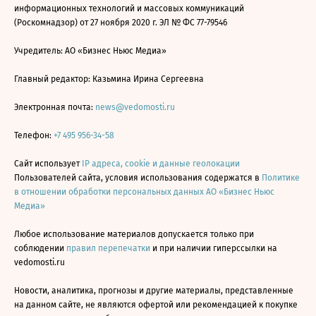
информационных технологий и массовых коммуникаций
(Роскомнадзор) от 27 ноября 2020 г. ЭЛ № ФС 77-79546
Учредитель: АО «Бизнес Ньюс Медиа»
Главный редактор: Казьмина Ирина Сергеевна
Электронная почта:
news@vedomosti.ru
Телефон:
+7 495 956-34-58
Сайт использует
IP адреса, cookie и данные геолокации
Пользователей сайта, условия использования содержатся в
Политике
в отношении обработки персональных данных АО «Бизнес Ньюс
Медиа»
Любое использование материалов допускается только при
соблюдении
правил перепечатки
и при наличии гиперссылки на
vedomosti.ru
Новости, аналитика, прогнозы и другие материалы, представленные
на данном сайте, не являются офертой или рекомендацией к покупке