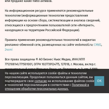
или продаже каких-либо активов.
На информационном ресурсе применяются рекомендательные
технологии (информационные технологии предоставления
информации на основе сбора, систематизации и анализа сведений,
относящихся к предпочтениям пользователей сети «Интернет»,
находящихся на территории Российской Федерации).
Правила применения рекомендательных технологий в виджетах
рекламно-обменной сети, размещенных на сайте vedomosti.ru:
СМИ2
,
24smi
Все права защищены © АО Бизнес Ньюс Медиа, ИНН/КПП
7712108141/771501001, ОГРН 1027739124775, 127018, г. Москва, вн.тер.г.
муниципальный округ Марьина Роща, ул. Полковая, д. 3, стр. 1 1999—
На нашем сайте используются cookie-файлы и технологии
2026
персонализации. Продолжая пользоваться данным сайтом, вы
ОК
подтверждаете свое
согласие
на использование файлов cookie
и технологий персонализации в соответствии с
Политикой в
отношении обработки персональных данных.