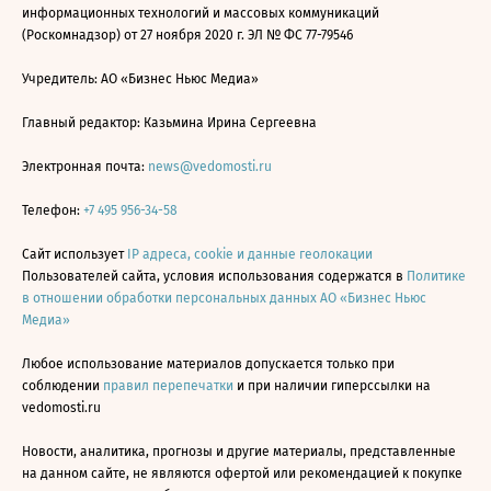
информационных технологий и массовых коммуникаций
(Роскомнадзор) от 27 ноября 2020 г. ЭЛ № ФС 77-79546
Учредитель: АО «Бизнес Ньюс Медиа»
Главный редактор: Казьмина Ирина Сергеевна
Электронная почта:
news@vedomosti.ru
Телефон:
+7 495 956-34-58
Сайт использует
IP адреса, cookie и данные геолокации
Пользователей сайта, условия использования содержатся в
Политике
в отношении обработки персональных данных АО «Бизнес Ньюс
Медиа»
Любое использование материалов допускается только при
соблюдении
правил перепечатки
и при наличии гиперссылки на
vedomosti.ru
Новости, аналитика, прогнозы и другие материалы, представленные
на данном сайте, не являются офертой или рекомендацией к покупке