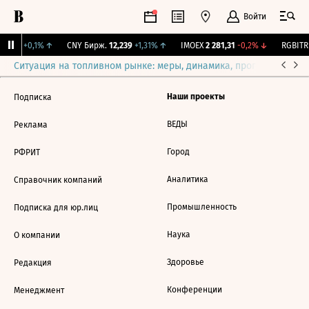
Войти
115,3
+0,1%
↑
CNY Бирж.
12,239
+1,31%
↑
IMOEX
2 281,31
-0,2%
↓
RGBITR
Ситуация на топливном рынке: меры, динамика, прогнозы
Выб
Наши проекты
Подписка
ВЕДЫ
Реклама
Город
РФРИТ
Аналитика
Справочник компаний
Промышленность
Подписка для юр.лиц
Наука
О компании
Здоровье
Редакция
Конференции
Менеджмент