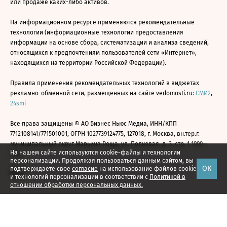
или продаже каких-либо активов.
На информационном ресурсе применяются рекомендательные
технологии (информационные технологии предоставления
информации на основе сбора, систематизации и анализа сведений,
относящихся к предпочтениям пользователей сети «Интернет»,
находящихся на территории Российской Федерации).
Правила применения рекомендательных технологий в виджетах
рекламно-обменной сети, размещенных на сайте vedomosti.ru:
СМИ2
,
24smi
Все права защищены © АО Бизнес Ньюс Медиа, ИНН/КПП
7712108141/771501001, ОГРН 1027739124775, 127018, г. Москва, вн.тер.г.
муниципальный округ Марьина Роща, ул. Полковая, д. 3, стр. 1 1999—
На нашем сайте используются cookie-файлы и технологии
2026
персонализации. Продолжая пользоваться данным сайтом, вы
ОК
подтверждаете свое
согласие
на использование файлов cookie
и технологий персонализации в соответствии с
Политикой в
отношении обработки персональных данных.