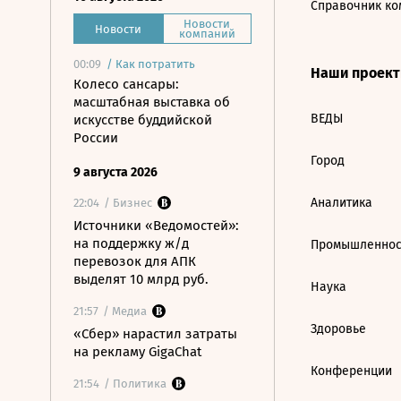
Справочник ко
Новости
Новости
компаний
00:09
/
Как потратить
Наши проек
Колесо сансары:
масштабная выставка об
ВЕДЫ
искусстве буддийской
России
Город
9 августа 2026
Аналитика
22:04
/ Бизнес
Источники «Ведомостей»:
на поддержку ж/д
Промышленнос
перевозок для АПК
выделят 10 млрд руб.
Наука
21:57
/ Медиа
Здоровье
«Сбер» нарастил затраты
на рекламу GigaChat
Конференции
21:54
/ Политика