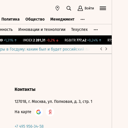
Войти
Политика
Общество
Менеджмент
нность
Инновации и технологии
Техуспех
ть
Политика
Общество
Менеджмент
9
+1,31%
↑
IMOEX
2 281,31
-0,2%
↓
RGBITR
777,42
+0,24%
↑
RTSI
874,64
-1
ры в Госдуму: каким был и будет российский парламент
Война н
Контакты
127018, г. Москва, ул. Полковая, д. 3, стр. 1
На карте
+7 495 956-34-58