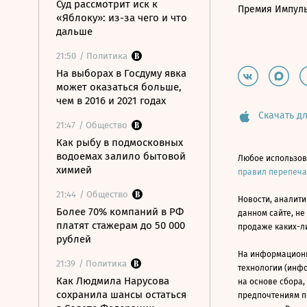
Суд рассмотрит иск к
Премия Импул
«Яблоку»: из-за чего и что
дальше
21:50
/ Политика
На выборах в Госдуму явка
может оказаться больше,
чем в 2016 и 2021 годах
Скачать дл
21:47
/ Общество
Как рыбу в подмосковных
водоемах залило бытовой
Любое использов
химией
правил перепеч
21:44
/ Общество
Новости, аналити
Более 70% компаний в РФ
данном сайте, не
платят стажерам до 50 000
продаже каких-л
рублей
На информацион
21:39
/ Политика
технологии (инф
Как Людмила Нарусова
на основе сбора,
сохранила шансы остаться
предпочтениям п