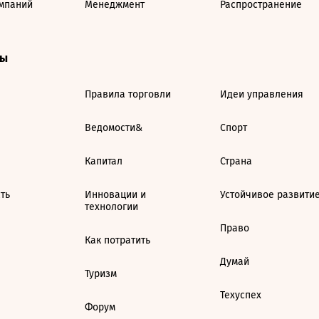
мпаний
Менеджмент
Распространение
ты
Правила торговли
Идеи управления
Ведомости&
Спорт
Капитал
Страна
ть
Инновации и
Устойчивое развити
технологии
Право
Как потратить
Думай
Туризм
Техуспех
Форум