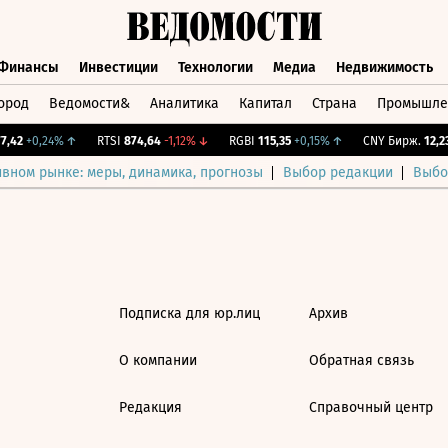
Финансы
Инвестиции
Технологии
Медиа
Недвижимость
ород
Ведомости&
Аналитика
Капитал
Страна
Промышле
а
Финансы
Инвестиции
Технологии
Медиа
Недвижимос
,42
+0,24%
↑
RTSI
874,64
-1,12%
↓
RGBI
115,35
+0,15%
↑
CNY Бирж.
12,23
ивном рынке: меры, динамика, прогнозы
Выбор редакции
Выбо
Подписка для юр.лиц
Архив
О компании
Обратная связь
Редакция
Справочный центр