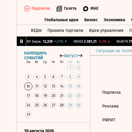
Подписка
Газета
MAX
Глобальные идеи
Бизнес
Экономика
ВЕДЫ
Правила торговли
Идеи управления
Г
Глобальные идеи
Бизнес
Экономик
5
+0,15%
↑
CNY Бирж.
12,239
+1,31%
↑
IMOEX
2 281,31
-0,2%
↓
RGBITR
777
Ситуация на топл
КАЛЕНДАРЬ
Август
СОБЫТИЙ
Пн
Вт
Ср
Чт
Пт
Сб
Вс
1
2
3
4
5
6
7
8
9
10
11
12
13
14
15
16
Подписка
17
18
19
20
21
22
23
24
25
26
27
28
29
30
Реклама
31
РФРИТ
10 августа 2026