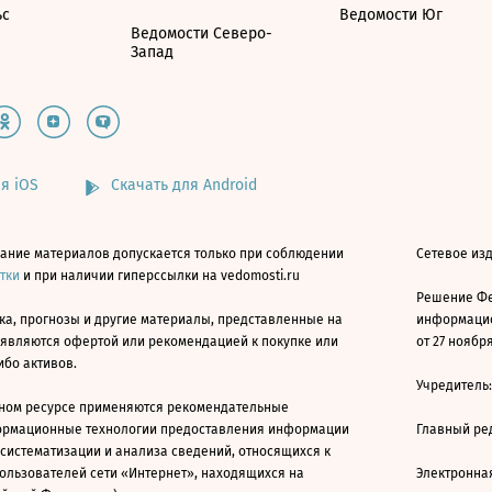
ьс
Ведомости Юг
Ведомости Северо-
Запад
я iOS
Скачать для Android
ание материалов допускается только при соблюдении
Сетевое изд
атки
и при наличии гиперссылки на vedomosti.ru
Решение Фе
ка, прогнозы и другие материалы, представленные на
информацио
 являются офертой или рекомендацией к покупке или
от 27 ноября
ибо активов.
Учредитель
ном ресурсе применяются рекомендательные
ормационные технологии предоставления информации
Главный ре
 систематизации и анализа сведений, относящихся к
ользователей сети «Интернет», находящихся на
Электронна