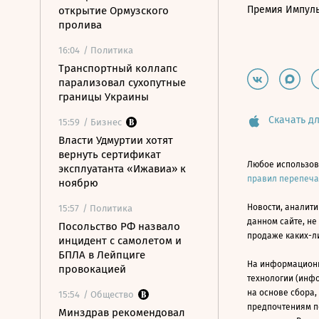
Премия Импул
открытие Ормузского
пролива
16:04
/ Политика
Транспортный коллапс
парализовал сухопутные
границы Украины
Скачать дл
15:59
/ Бизнес
Власти Удмуртии хотят
вернуть сертификат
Любое использов
эксплуатанта «Ижавиа» к
правил перепеч
ноябрю
Новости, аналити
15:57
/ Политика
данном сайте, не
Посольство РФ назвало
продаже каких-л
инцидент с самолетом и
БПЛА в Лейпциге
На информацион
провокацией
технологии (инф
на основе сбора,
15:54
/ Общество
предпочтениям п
Минздрав рекомендовал