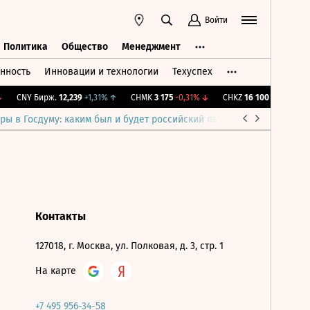
Войти
Политика
Общество
Менеджмент
нность
Инновации и технологии
Техуспех
ть
Политика
Общество
Менеджмент
CNY Бирж.
12,239
+1,31%
↑
CHMK
3 175
-0,31%
↓
CHKZ
16 100
-0,62%
↓
ры в Госдуму: каким был и будет российский парламент
Война н
Контакты
127018, г. Москва, ул. Полковая, д. 3, стр. 1
На карте
+7 495 956-34-58