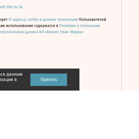
 495 956-34-58
ьзует
IP адреса, cookie и данные геолокации
Пользователей
овия использования содержатся в
Политике в отношении
персональных данных АО «Бизнес Ньюс Медиа»
ься данным
Принять
изации в