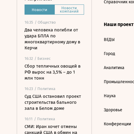
Справочник ко
Новости
Новости
компаний
16:35
/ Общество
Наши проек
Два человека погибли от
удара БПЛА по
ВЕДЫ
многоквартирному дому в
Керчи
Город
16:32
/ Бизнес
Сбор тепличных овощей в
Аналитика
РФ вырос на 3,5% – до 1
млн тонн
Промышленнос
16:23
/ Политика
Наука
Суд США остановил проект
строительства бального
зала в Белом доме
Здоровье
16:11
/ Политика
Конференции
СМИ: Иран хочет отмены
санкций США в обмен на