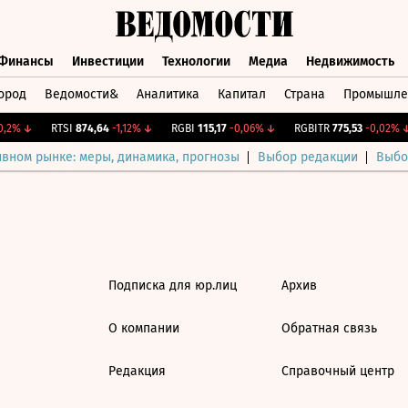
Финансы
Инвестиции
Технологии
Медиа
Недвижимость
ород
Ведомости&
Аналитика
Капитал
Страна
Промышле
а
Финансы
Инвестиции
Технологии
Медиа
Недвижимос
,2%
↓
RTSI
874,64
-1,12%
↓
RGBI
115,17
-0,06%
↓
RGBITR
775,53
-0,02%
↓
ивном рынке: меры, динамика, прогнозы
Выбор редакции
Выбо
Подписка для юр.лиц
Архив
О компании
Обратная связь
Редакция
Справочный центр