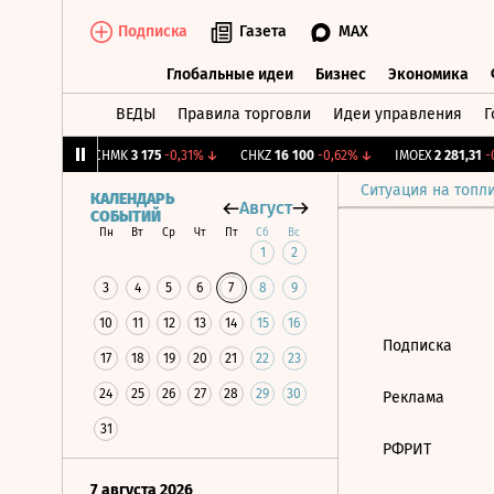
Подписка
Газета
MAX
Глобальные идеи
Бизнес
Экономика
ВЕДЫ
Правила торговли
Идеи управления
Г
Глобальные идеи
Бизнес
Экономик
39
+1,31%
↑
CHMK
3 175
-0,31%
↓
CHKZ
16 100
-0,62%
↓
IMOEX
2 281,31
-0
Ситуация на топл
КАЛЕНДАРЬ
Август
СОБЫТИЙ
Пн
Вт
Ср
Чт
Пт
Сб
Вс
1
2
3
4
5
6
7
8
9
10
11
12
13
14
15
16
Подписка
17
18
19
20
21
22
23
24
25
26
27
28
29
30
Реклама
31
РФРИТ
7 августа 2026