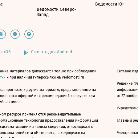
ьс
Ведомости Юг
Ведомости Северо-
Запад
я iOS
Скачать для Android
ание материалов допускается только при соблюдении
Сетевое изд
атки
и при наличии гиперссылки на vedomosti.ru
Решение Фе
ка, прогнозы и другие материалы, представленные на
информацио
 являются офертой или рекомендацией к покупке или
от 27 ноября
ибо активов.
Учредитель
ном ресурсе применяются рекомендательные
ормационные технологии предоставления информации
Главный ре
 систематизации и анализа сведений, относящихся к
ользователей сети «Интернет», находящихся на
Электронна