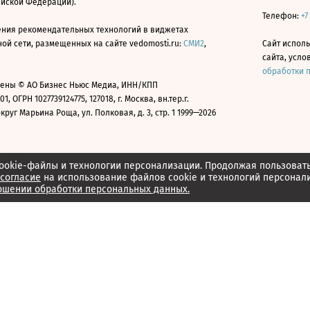
ийской Федерации).
Телефон:
+7
ния рекомендательных технологий в виджетах
й сети, размещенных на сайте vedomosti.ru:
СМИ2
,
Сайт испол
сайта, усл
обработки 
ены © АО Бизнес Ньюс Медиа, ИНН/КПП
01, ОГРН 1027739124775, 127018, г. Москва, вн.тер.г.
уг Марьина Роща, ул. Полковая, д. 3, стр. 1 1999—2026
ookie-файлы и технологии персонализации. Продолжая пользоват
согласие
на использование файлов cookie и технологий персонал
ошении обработки персональных данных.