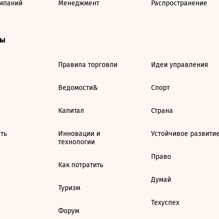
мпаний
Менеджмент
Распространение
ты
Правила торговли
Идеи управления
Ведомости&
Спорт
Капитал
Страна
ть
Инновации и
Устойчивое развити
технологии
Право
Как потратить
Думай
Туризм
Техуспех
Форум