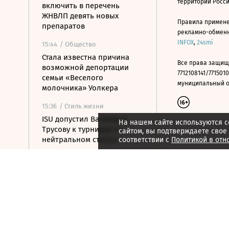
территории Росс
включить в перечень
ЖНВЛП девять новых
Правила примене
препаратов
рекламно-обменно
INFOX
,
24smi
15:44
/ Общество
Стала известна причина
Все права защищ
возможной депортации
7712108141/7715010
семьи «Веселого
муниципальный окр
молочника» Уолкера
15:36
/ Стиль жизни
ISU допустил Валиеву и
На нашем сайте используются c
Трусову к турнирам в
сайтом, вы подтверждаете свое
нейтральном статусе
соответствии с
Политикой в отн
15:25
/ Политика
Беспилотники атаковали
турецкий сухогруз у
Новороссийска
15:24
/ Бизнес
АНО ЦЭ предложила