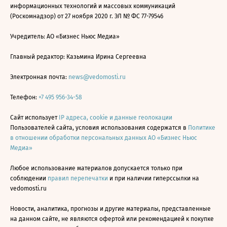
информационных технологий и массовых коммуникаций
(Роскомнадзор) от 27 ноября 2020 г. ЭЛ № ФС 77-79546
Учредитель: АО «Бизнес Ньюс Медиа»
Главный редактор: Казьмина Ирина Сергеевна
Электронная почта:
news@vedomosti.ru
Телефон:
+7 495 956-34-58
Сайт использует
IP адреса, cookie и данные геолокации
Пользователей сайта, условия использования содержатся в
Политике
в отношении обработки персональных данных АО «Бизнес Ньюс
Медиа»
Любое использование материалов допускается только при
соблюдении
правил перепечатки
и при наличии гиперссылки на
vedomosti.ru
Новости, аналитика, прогнозы и другие материалы, представленные
на данном сайте, не являются офертой или рекомендацией к покупке