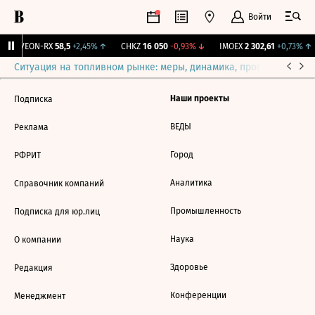
Войти
↑
VEON-RX
58,5
+2,45%
↑
CHKZ
16 050
-0,93%
↓
IMOEX
2 302,61
+0,73%
↑
Ситуация на топливном рынке: меры, динамика, прогнозы
Выб
Наши проекты
Подписка
ВЕДЫ
Реклама
Город
РФРИТ
Аналитика
Справочник компаний
Промышленность
Подписка для юр.лиц
Наука
О компании
Здоровье
Редакция
Конференции
Менеджмент