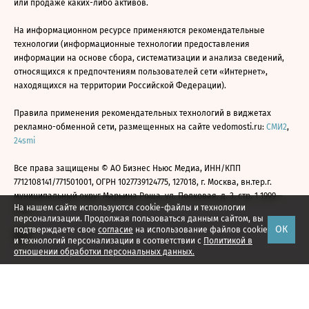
или продаже каких-либо активов.
На информационном ресурсе применяются рекомендательные
технологии (информационные технологии предоставления
информации на основе сбора, систематизации и анализа сведений,
относящихся к предпочтениям пользователей сети «Интернет»,
находящихся на территории Российской Федерации).
Правила применения рекомендательных технологий в виджетах
рекламно-обменной сети, размещенных на сайте vedomosti.ru:
СМИ2
,
24smi
Все права защищены © АО Бизнес Ньюс Медиа, ИНН/КПП
7712108141/771501001, ОГРН 1027739124775, 127018, г. Москва, вн.тер.г.
муниципальный округ Марьина Роща, ул. Полковая, д. 3, стр. 1 1999—
На нашем сайте используются cookie-файлы и технологии
2026
персонализации. Продолжая пользоваться данным сайтом, вы
ОК
подтверждаете свое
согласие
на использование файлов cookie
и технологий персонализации в соответствии с
Политикой в
отношении обработки персональных данных.