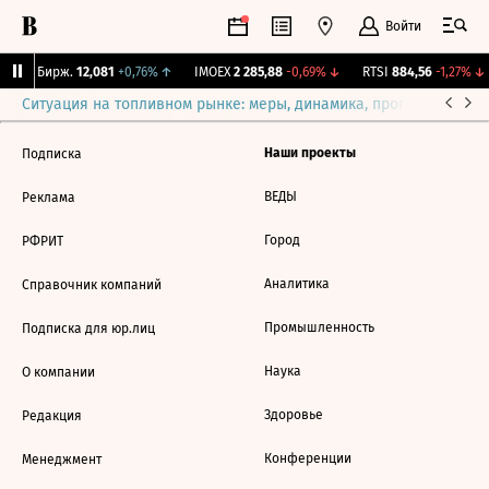
Войти
CNY Бирж.
12,081
+0,76%
↑
IMOEX
2 285,88
-0,69%
↓
RTSI
884,56
-1,27%
↓
Ситуация на топливном рынке: меры, динамика, прогнозы
Выб
Наши проекты
Подписка
ВЕДЫ
Реклама
Город
РФРИТ
Аналитика
Справочник компаний
Промышленность
Подписка для юр.лиц
Наука
О компании
Здоровье
Редакция
Конференции
Менеджмент