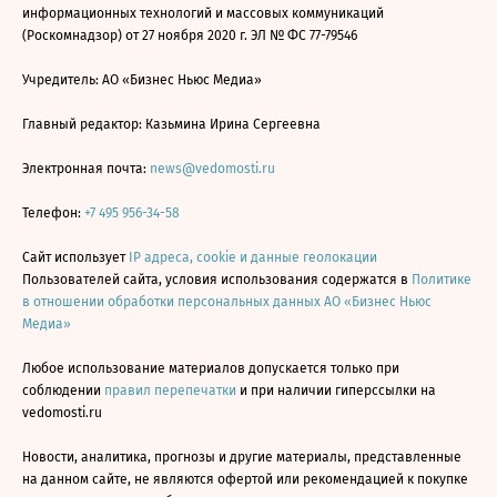
информационных технологий и массовых коммуникаций
(Роскомнадзор) от 27 ноября 2020 г. ЭЛ № ФС 77-79546
Учредитель: АО «Бизнес Ньюс Медиа»
Главный редактор: Казьмина Ирина Сергеевна
Электронная почта:
news@vedomosti.ru
Телефон:
+7 495 956-34-58
Сайт использует
IP адреса, cookie и данные геолокации
Пользователей сайта, условия использования содержатся в
Политике
в отношении обработки персональных данных АО «Бизнес Ньюс
Медиа»
Любое использование материалов допускается только при
соблюдении
правил перепечатки
и при наличии гиперссылки на
vedomosti.ru
Новости, аналитика, прогнозы и другие материалы, представленные
на данном сайте, не являются офертой или рекомендацией к покупке