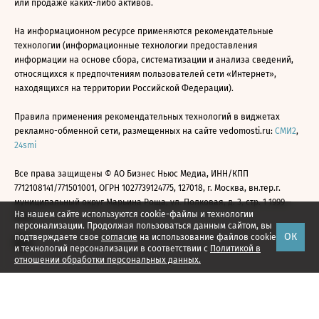
или продаже каких-либо активов.
На информационном ресурсе применяются рекомендательные
технологии (информационные технологии предоставления
информации на основе сбора, систематизации и анализа сведений,
относящихся к предпочтениям пользователей сети «Интернет»,
находящихся на территории Российской Федерации).
Правила применения рекомендательных технологий в виджетах
рекламно-обменной сети, размещенных на сайте vedomosti.ru:
СМИ2
,
24smi
Все права защищены © АО Бизнес Ньюс Медиа, ИНН/КПП
7712108141/771501001, ОГРН 1027739124775, 127018, г. Москва, вн.тер.г.
муниципальный округ Марьина Роща, ул. Полковая, д. 3, стр. 1 1999—
На нашем сайте используются cookie-файлы и технологии
2026
персонализации. Продолжая пользоваться данным сайтом, вы
ОК
подтверждаете свое
согласие
на использование файлов cookie
и технологий персонализации в соответствии с
Политикой в
отношении обработки персональных данных.