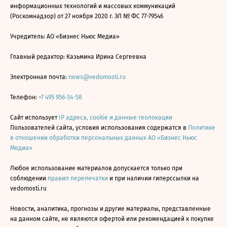
информационных технологий и массовых коммуникаций
(Роскомнадзор) от 27 ноября 2020 г. ЭЛ № ФС 77-79546
Учредитель: АО «Бизнес Ньюс Медиа»
Главный редактор: Казьмина Ирина Сергеевна
Электронная почта:
news@vedomosti.ru
Телефон:
+7 495 956-34-58
Сайт использует
IP адреса, cookie и данные геолокации
Пользователей сайта, условия использования содержатся в
Политике
в отношении обработки персональных данных АО «Бизнес Ньюс
Медиа»
Любое использование материалов допускается только при
соблюдении
правил перепечатки
и при наличии гиперссылки на
vedomosti.ru
Новости, аналитика, прогнозы и другие материалы, представленные
на данном сайте, не являются офертой или рекомендацией к покупке