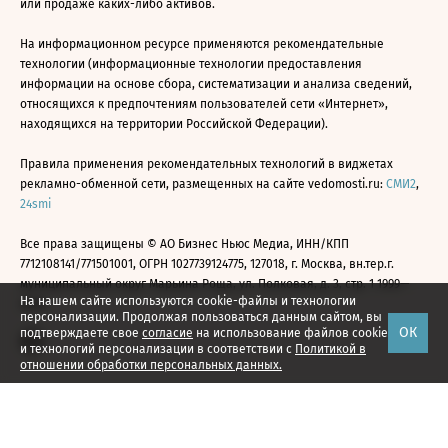
или продаже каких-либо активов.
На информационном ресурсе применяются рекомендательные
технологии (информационные технологии предоставления
информации на основе сбора, систематизации и анализа сведений,
относящихся к предпочтениям пользователей сети «Интернет»,
находящихся на территории Российской Федерации).
Правила применения рекомендательных технологий в виджетах
рекламно-обменной сети, размещенных на сайте vedomosti.ru:
СМИ2
,
24smi
Все права защищены © АО Бизнес Ньюс Медиа, ИНН/КПП
7712108141/771501001, ОГРН 1027739124775, 127018, г. Москва, вн.тер.г.
муниципальный округ Марьина Роща, ул. Полковая, д. 3, стр. 1 1999—
На нашем сайте используются cookie-файлы и технологии
2026
персонализации. Продолжая пользоваться данным сайтом, вы
ОК
подтверждаете свое
согласие
на использование файлов cookie
и технологий персонализации в соответствии с
Политикой в
отношении обработки персональных данных.