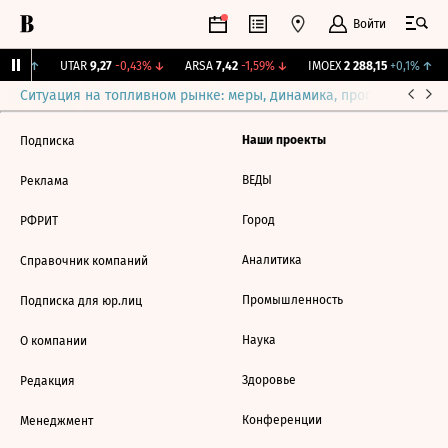
Войти
,85%
↑
UTAR
9,27
-0,43%
↓
ARSA
7,42
-1,59%
↓
IMOEX
2 288,15
+0,1%
↑
Ситуация на топливном рынке: меры, динамика, прогнозы
Выб
Наши проекты
Подписка
ВЕДЫ
Реклама
Город
РФРИТ
Аналитика
Справочник компаний
Промышленность
Подписка для юр.лиц
Наука
О компании
Здоровье
Редакция
Конференции
Менеджмент