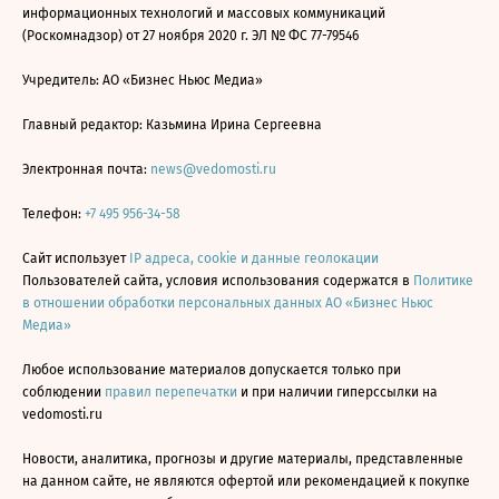
информационных технологий и массовых коммуникаций
(Роскомнадзор) от 27 ноября 2020 г. ЭЛ № ФС 77-79546
Учредитель: АО «Бизнес Ньюс Медиа»
Главный редактор: Казьмина Ирина Сергеевна
Электронная почта:
news@vedomosti.ru
Телефон:
+7 495 956-34-58
Сайт использует
IP адреса, cookie и данные геолокации
Пользователей сайта, условия использования содержатся в
Политике
в отношении обработки персональных данных АО «Бизнес Ньюс
Медиа»
Любое использование материалов допускается только при
соблюдении
правил перепечатки
и при наличии гиперссылки на
vedomosti.ru
Новости, аналитика, прогнозы и другие материалы, представленные
на данном сайте, не являются офертой или рекомендацией к покупке