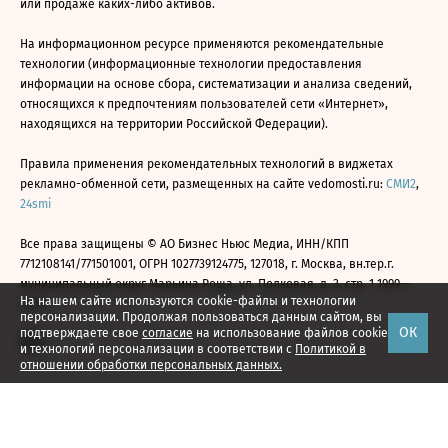
или продаже каких-либо активов.
На информационном ресурсе применяются рекомендательные
технологии (информационные технологии предоставления
информации на основе сбора, систематизации и анализа сведений,
относящихся к предпочтениям пользователей сети «Интернет»,
находящихся на территории Российской Федерации).
Правила применения рекомендательных технологий в виджетах
рекламно-обменной сети, размещенных на сайте vedomosti.ru:
СМИ2
,
24smi
Все права защищены © АО Бизнес Ньюс Медиа, ИНН/КПП
7712108141/771501001, ОГРН 1027739124775, 127018, г. Москва, вн.тер.г.
муниципальный округ Марьина Роща, ул. Полковая, д. 3, стр. 1 1999—
На нашем сайте используются cookie-файлы и технологии
2026
персонализации. Продолжая пользоваться данным сайтом, вы
ОК
подтверждаете свое
согласие
на использование файлов cookie
и технологий персонализации в соответствии с
Политикой в
отношении обработки персональных данных.