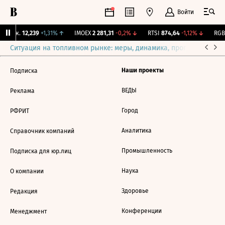
Войти
 Бирж.
12,239
+1,31%
↑
IMOEX
2 281,31
-0,2%
↓
RTSI
874,64
-1,12%
↓
RGBI
Ситуация на топливном рынке: меры, динамика, прогнозы
Выб
Наши проекты
Подписка
ВЕДЫ
Реклама
Город
РФРИТ
Аналитика
Справочник компаний
Промышленность
Подписка для юр.лиц
Наука
О компании
Здоровье
Редакция
Конференции
Менеджмент