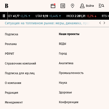
Войти
OKEY
41,77
+2,2%
↑
UTAR
9,19
+0,44%
↑
IMOEX
2 281,31
-0,2%
↓
RTSI
8
Ситуация на топливном рынке: меры, динамика, прогнозы
Выб
Наши проекты
Подписка
ВЕДЫ
Реклама
Город
РФРИТ
Аналитика
Справочник компаний
Промышленность
Подписка для юр.лиц
Наука
О компании
Здоровье
Редакция
Конференции
Менеджмент