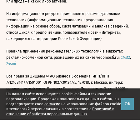
или продаже каких-либо активов.
На информационном ресурсе применяются рекомендательные
технологии (информационные технологии предоставления
информации на основе сбора, систематизации и анализа сведений,
относящихся к предпочтениям пользователей сети «Интернет»,
находящихся на территории Российской Федерации).
Правила применения рекомендательных технологий в виджетах
рекламно-обменной сети, размещенных на сайте vedomosti.ru:
СМИ2
,
24smi
Все права защищены © АО Бизнес Ньюс Медиа, ИНН/КПП
7712108141/771501001, ОГРН 1027739124775, 127018, г. Москва, вн.тер.г.
муниципальный округ Марьина Роща, ул. Полковая, д. 3, стр. 1 1999—
На нашем сайте используются cookie-файлы и технологии
2026
персонализации. Продолжая пользоваться данным сайтом, вы
ОК
подтверждаете свое
согласие
на использование файлов cookie
и технологий персонализации в соответствии с
Политикой в
отношении обработки персональных данных.