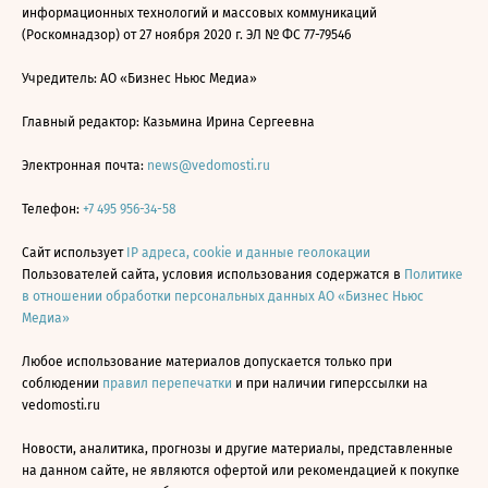
информационных технологий и массовых коммуникаций
(Роскомнадзор) от 27 ноября 2020 г. ЭЛ № ФС 77-79546
Учредитель: АО «Бизнес Ньюс Медиа»
Главный редактор: Казьмина Ирина Сергеевна
Электронная почта:
news@vedomosti.ru
Телефон:
+7 495 956-34-58
Сайт использует
IP адреса, cookie и данные геолокации
Пользователей сайта, условия использования содержатся в
Политике
в отношении обработки персональных данных АО «Бизнес Ньюс
Медиа»
Любое использование материалов допускается только при
соблюдении
правил перепечатки
и при наличии гиперссылки на
vedomosti.ru
Новости, аналитика, прогнозы и другие материалы, представленные
на данном сайте, не являются офертой или рекомендацией к покупке