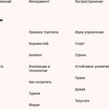
мпаний
Менеджмент
Распространение
ты
Правила торговли
Идеи управления
Ведомости&
Спорт
Капитал
Страна
ть
Инновации и
Устойчивое развити
технологии
Право
Как потратить
Думай
Туризм
Техуспех
Форум