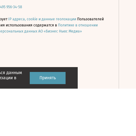
 495 956-34-58
ьзует
IP адреса, cookie и данные геолокации
Пользователей
овия использования содержатся в
Политике в отношении
персональных данных АО «Бизнес Ньюс Медиа»
ься данным
Принять
изации в