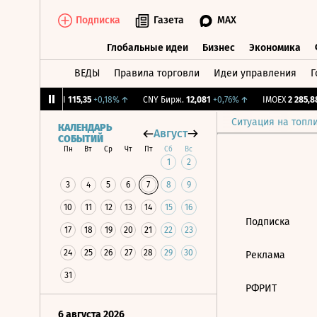
Подписка
Газета
MAX
Глобальные идеи
Бизнес
Экономика
ВЕДЫ
Правила торговли
Идеи управления
Г
Глобальные идеи
Бизнес
Экономик
1,27%
↓
RGBI
115,35
+0,18%
↑
CNY Бирж.
12,081
+0,76%
↑
IMOEX
2 285,88
Ситуация на топл
КАЛЕНДАРЬ
Август
СОБЫТИЙ
Пн
Вт
Ср
Чт
Пт
Сб
Вс
1
2
3
4
5
6
7
8
9
10
11
12
13
14
15
16
Подписка
17
18
19
20
21
22
23
24
25
26
27
28
29
30
Реклама
31
РФРИТ
6 августа 2026