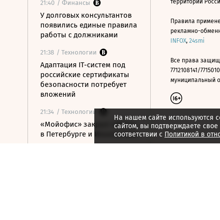
территории Росс
21:40
/ Финансы
У долговых консультантов
Правила примене
появились единые правила
рекламно-обменно
работы с должниками
INFOX
,
24smi
21:38
/ Технологии
Все права защищ
Адаптация IT-систем под
7712108141/7715010
российские сертификаты
муниципальный окр
безопасности потребует
вложений
21:34
/ Технологии
На нашем сайте используются c
«Мойофис» закрыл офисы
сайтом, вы подтверждаете свое
в Петербурге и Иннополисе
соответствии с
Политикой в отн
21:33
/ Политика
Россия поддержала
расширение
авиасообщения с
Казахстаном
21:28
/ Недвижимость