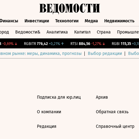
Финансы
Инвестиции
Технологии
Медиа
Недвижимость
ород
Ведомости&
Аналитика
Капитал
Страна
Промышле
а
Финансы
Инвестиции
Технологии
Медиа
Недвижимос
-0,69%
↓
RGBITR
776,42
+0,21%
↑
RTSI
884,56
-1,27%
↓
RGBI
115,35
+0,18
ивном рынке: меры, динамика, прогнозы
Выбор редакции
Выбо
Подписка для юр.лиц
Архив
О компании
Обратная связь
Редакция
Справочный центр