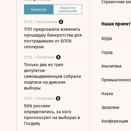
Справочник ко
Новости
Новости
компаний
21:59
/ Экономика
Наши проек
ТПП предложила изменить
процедуру банкротства для
ВЕДЫ
пострадавших от БПЛА
селлеров
Город
21:55
/ Политика
Только два из трех
Аналитика
депутатов-
самовыдвиженцев собрали
Промышленнос
подписи на думские
выборы
Наука
21:53
/ Политика
56% россиян
Здоровье
определились, за кого
проголосуют на выборах в
Конференции
Госдуму