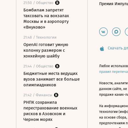
21:50
/ Общество
Премия Импул
Бомбилам запретят
таксовать на вокзалах
Москвы и в аэропорту
«Внуково»
21:48
/ Технологии
OpenAI готовит умную
Скачать дл
колонку размером с
хоккейную шайбу
21:44
/ Общество
Любое использов
правил перепеч
Бюджетные места ведущих
вузов занимает все больше
Новости, аналити
олимпиадников
данном сайте, не
продаже каких-л
21:42
/ Финансы
РНПК сохранила
На информацион
перестрахование военных
технологии (инф
рисков в Азовском и
на основе сбора,
Черном морях
предпочтениям п