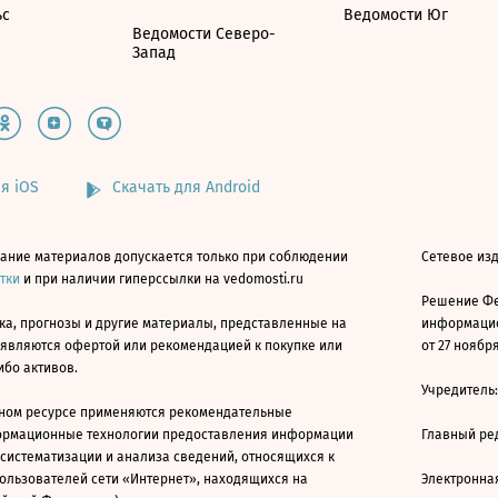
ьс
Ведомости Юг
Ведомости Северо-
Запад
я iOS
Скачать для Android
ание материалов допускается только при соблюдении
Сетевое изд
атки
и при наличии гиперссылки на vedomosti.ru
Решение Фе
ка, прогнозы и другие материалы, представленные на
информацио
 являются офертой или рекомендацией к покупке или
от 27 ноября
ибо активов.
Учредитель
ном ресурсе применяются рекомендательные
ормационные технологии предоставления информации
Главный ре
 систематизации и анализа сведений, относящихся к
ользователей сети «Интернет», находящихся на
Электронна