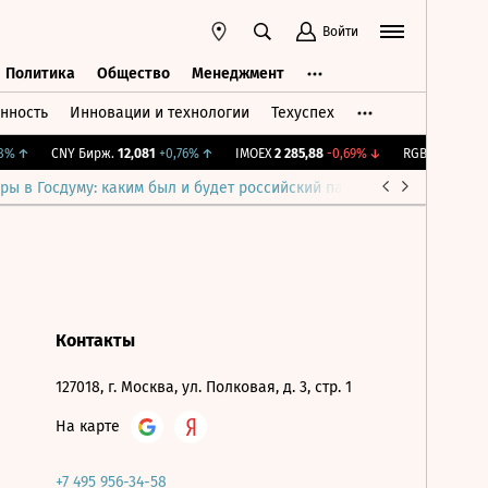
Войти
Политика
Общество
Менеджмент
нность
Инновации и технологии
Техуспех
ть
Политика
Общество
Менеджмент
%
↑
CNY Бирж.
12,081
+0,76%
↑
IMOEX
2 285,88
-0,69%
↓
RGBITR
776,42
+
ры в Госдуму: каким был и будет российский парламент
Война н
Контакты
127018, г. Москва, ул. Полковая, д. 3, стр. 1
На карте
+7 495 956-34-58