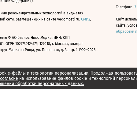
ийской Федерации).
Телефон:
+7
ния рекомендательных технологий в виджетах
й сети, размещенных на сайте vedomosti.ru:
СМИ2
,
Сайт испол
сайта, усл
обработки 
ены © АО Бизнес Ньюс Медиа, ИНН/КПП
01, ОГРН 1027739124775, 127018, г. Москва, вн.тер.г.
уг Марьина Роща, ул. Полковая, д. 3, стр. 1 1999—2026
ookie-файлы и технологии персонализации. Продолжая пользоват
согласие
на использование файлов cookie и технологий персонал
ошении обработки персональных данных.