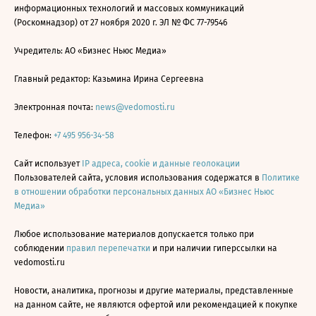
информационных технологий и массовых коммуникаций
(Роскомнадзор) от 27 ноября 2020 г. ЭЛ № ФС 77-79546
Учредитель: АО «Бизнес Ньюс Медиа»
Главный редактор: Казьмина Ирина Сергеевна
Электронная почта:
news@vedomosti.ru
Телефон:
+7 495 956-34-58
Сайт использует
IP адреса, cookie и данные геолокации
Пользователей сайта, условия использования содержатся в
Политике
в отношении обработки персональных данных АО «Бизнес Ньюс
Медиа»
Любое использование материалов допускается только при
соблюдении
правил перепечатки
и при наличии гиперссылки на
vedomosti.ru
Новости, аналитика, прогнозы и другие материалы, представленные
на данном сайте, не являются офертой или рекомендацией к покупке