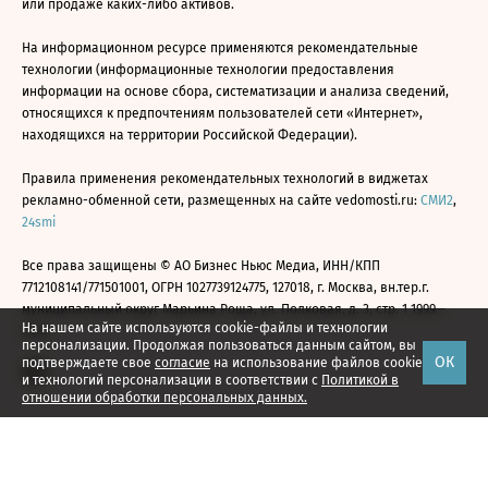
или продаже каких-либо активов.
На информационном ресурсе применяются рекомендательные
технологии (информационные технологии предоставления
информации на основе сбора, систематизации и анализа сведений,
относящихся к предпочтениям пользователей сети «Интернет»,
находящихся на территории Российской Федерации).
Правила применения рекомендательных технологий в виджетах
рекламно-обменной сети, размещенных на сайте vedomosti.ru:
СМИ2
,
24smi
Все права защищены © АО Бизнес Ньюс Медиа, ИНН/КПП
7712108141/771501001, ОГРН 1027739124775, 127018, г. Москва, вн.тер.г.
муниципальный округ Марьина Роща, ул. Полковая, д. 3, стр. 1 1999—
На нашем сайте используются cookie-файлы и технологии
2026
персонализации. Продолжая пользоваться данным сайтом, вы
ОК
подтверждаете свое
согласие
на использование файлов cookie
и технологий персонализации в соответствии с
Политикой в
отношении обработки персональных данных.