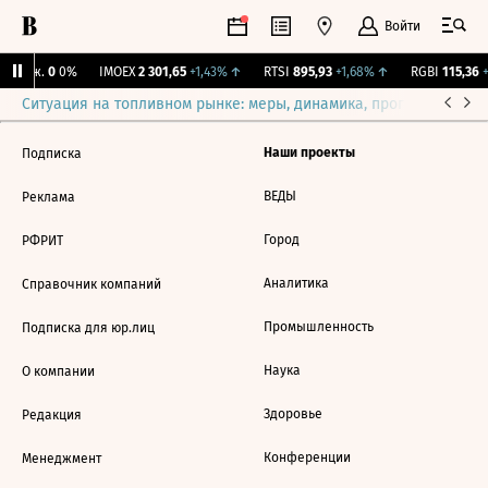
Войти
 Бирж.
0
0%
IMOEX
2 301,65
+1,43%
↑
RTSI
895,93
+1,68%
↑
RGBI
115,36
+
Ситуация на топливном рынке: меры, динамика, прогнозы
Выб
Наши проекты
Подписка
ВЕДЫ
Реклама
Город
РФРИТ
Аналитика
Справочник компаний
Промышленность
Подписка для юр.лиц
Наука
О компании
Здоровье
Редакция
Конференции
Менеджмент