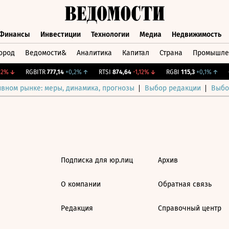
Финансы
Инвестиции
Технологии
Медиа
Недвижимость
ород
Ведомости&
Аналитика
Капитал
Страна
Промышле
а
Финансы
Инвестиции
Технологии
Медиа
Недвижимос
2%
↓
RGBITR
777,14
+0,2%
↑
RTSI
874,64
-1,12%
↓
RGBI
115,3
+0,1%
↑
C
ивном рынке: меры, динамика, прогнозы
Выбор редакции
Выбо
Подписка для юр.лиц
Архив
О компании
Обратная связь
Редакция
Справочный центр