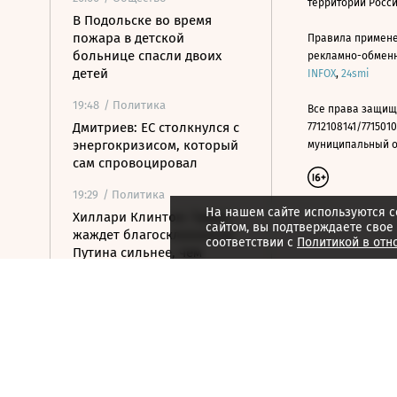
территории Росс
В Подольске во время
пожара в детской
Правила примене
больнице спасли двоих
рекламно-обменно
детей
INFOX
,
24smi
19:48
/ Политика
Все права защищ
Дмитриев: ЕС столкнулся с
7712108141/7715010
энергокризисом, который
муниципальный окр
сам спровоцировал
19:29
/ Политика
На нашем сайте используются c
Хиллари Клинтон: Трамп
сайтом, вы подтверждаете свое
жаждет благосклонности
соответствии с
Политикой в отн
Путина сильнее, чем
Нобелевки
19:09
/ Стиль жизни
Российский пятиборец
Егор Громадский завоевал
золото на ЧЕ
18:55
/ Политика