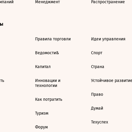
мпаний
Менеджмент
Распространение
ты
Правила торговли
Идеи управления
Ведомости&
Спорт
Капитал
Страна
ть
Инновации и
Устойчивое развити
технологии
Право
Как потратить
Думай
Туризм
Техуспех
Форум