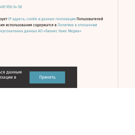
 495 956-34-58
ьзует
IP адреса, cookie и данные геолокации
Пользователей
овия использования содержатся в
Политике в отношении
персональных данных АО «Бизнес Ньюс Медиа»
ься данным
Принять
изации в