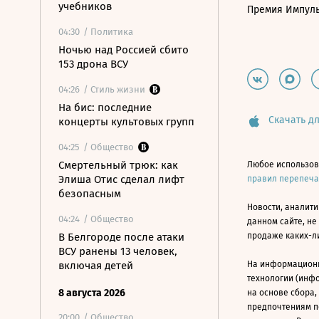
учебников
Премия Импул
04:30
/ Политика
Ночью над Россией сбито
153 дрона ВСУ
04:26
/ Стиль жизни
На бис: последние
Скачать дл
концерты культовых групп
04:25
/ Общество
Смертельный трюк: как
Любое использов
Элиша Отис сделал лифт
правил перепеч
безопасным
Новости, аналити
04:24
/ Общество
данном сайте, не
В Белгороде после атаки
продаже каких-л
ВСУ ранены 13 человек,
включая детей
На информацион
технологии (инф
8 августа 2026
на основе сбора,
предпочтениям п
20:00
/ Общество