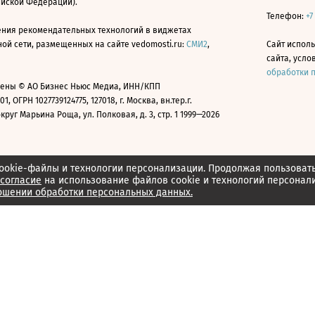
ийской Федерации).
Телефон:
+7
ния рекомендательных технологий в виджетах
й сети, размещенных на сайте vedomosti.ru:
СМИ2
,
Сайт испол
сайта, усл
обработки 
ены © АО Бизнес Ньюс Медиа, ИНН/КПП
01, ОГРН 1027739124775, 127018, г. Москва, вн.тер.г.
уг Марьина Роща, ул. Полковая, д. 3, стр. 1 1999—2026
ookie-файлы и технологии персонализации. Продолжая пользоват
согласие
на использование файлов cookie и технологий персонал
ошении обработки персональных данных.