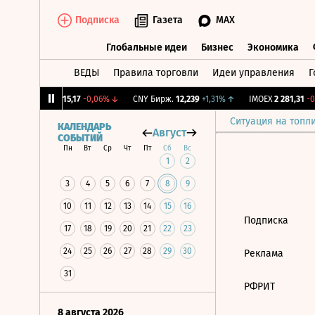
Подписка
Газета
MAX
Глобальные идеи
Бизнес
Экономика
ВЕДЫ
Правила торговли
Идеи управления
Г
Глобальные идеи
Бизнес
Экономик
12%
↓
RGBI
115,17
-0,06%
↓
CNY Бирж.
12,239
+1,31%
↑
IMOEX
2 281,31
-0,
Ситуация на топл
КАЛЕНДАРЬ
Август
СОБЫТИЙ
Пн
Вт
Ср
Чт
Пт
Сб
Вс
1
2
3
4
5
6
7
8
9
10
11
12
13
14
15
16
Подписка
17
18
19
20
21
22
23
24
25
26
27
28
29
30
Реклама
31
РФРИТ
8 августа 2026