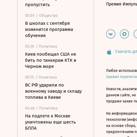
Премия Импул
пропустить
05:59
/ Общество
В школах с сентября
изменится программа
обучения
05:39
/ Политика
Скачать дл
Киев пообещал США не
бить по танкерам КТК в
Черном море
Любое использов
правил перепеч
05:15
/ Политика
ВС РФ ударили по
Новости, аналити
военному заводу и складу
данном сайте, не
топлива в Киеве
продаже каких-л
04:48
/ Политика
На информацион
На подлете к Москве
технологии (инф
уничтожены еще шесть
на основе сбора,
БПЛА
предпочтениям п