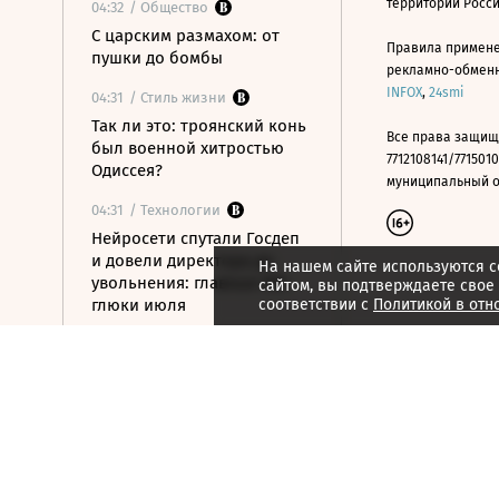
территории Росс
04:32
/ Общество
С царским размахом: от
Правила примене
пушки до бомбы
рекламно-обменно
INFOX
,
24smi
04:31
/ Стиль жизни
Так ли это: троянский конь
Все права защищ
был военной хитростью
7712108141/7715010
Одиссея?
муниципальный окр
04:31
/ Технологии
Нейросети спутали Госдеп
и довели директора до
На нашем сайте используются c
увольнения: главные ИИ-
сайтом, вы подтверждаете свое
глюки июля
соответствии с
Политикой в отн
04:24
/ Политика
Ночью над российскими
регионами сбиты почти 400
БПЛА
04:22
/
Страна
Дроны атаковали