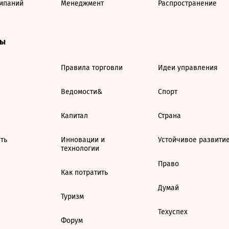
мпаний
Менеджмент
Распространение
ты
Правила торговли
Идеи управления
Ведомости&
Спорт
Капитал
Страна
ть
Инновации и
Устойчивое развити
технологии
Право
Как потратить
Думай
Туризм
Техуспех
Форум