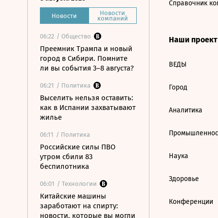
Справочник ко
Новости
Новости
компаний
06:22
/ Общество
Наши проек
Преемник Трампа и новый
город в Сибири. Помните
ВЕДЫ
ли вы события 3–8 августа?
06:21
/ Политика
Город
Выселить нельзя оставить:
как в Испании захватывают
Аналитика
жилье
Промышленнос
06:11
/ Политика
Российские силы ПВО
Наука
утром сбили 83
беспилотника
Здоровье
06:01
/ Технологии
Китайские машины
Конференции
заработают на спирту:
новости, которые вы могли