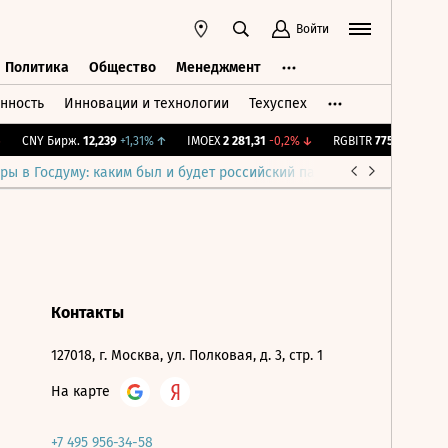
Войти
Политика
Общество
Менеджмент
нность
Инновации и технологии
Техуспех
ть
Политика
Общество
Менеджмент
CNY Бирж.
12,239
+1,31%
↑
IMOEX
2 281,31
-0,2%
↓
RGBITR
775,48
-0,03%
ры в Госдуму: каким был и будет российский парламент
Война н
Контакты
127018, г. Москва, ул. Полковая, д. 3, стр. 1
На карте
+7 495 956-34-58