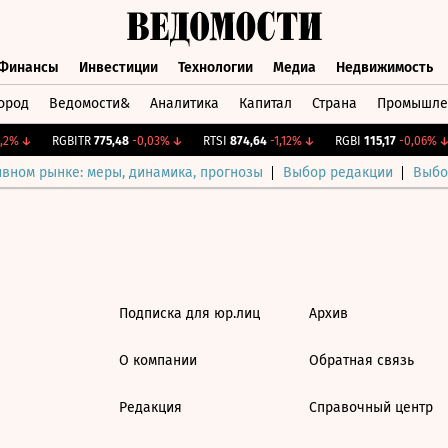
Финансы
Инвестиции
Технологии
Медиа
Недвижимость
ород
Ведомости&
Аналитика
Капитал
Страна
Промышле
а
Финансы
Инвестиции
Технологии
Медиа
Недвижимос
2%
↓
RGBITR
775,48
-0,03%
↓
RTSI
874,64
-1,12%
↓
RGBI
115,17
-0,06%
↓
ивном рынке: меры, динамика, прогнозы
Выбор редакции
Выбо
Подписка для юр.лиц
Архив
О компании
Обратная связь
Редакция
Справочный центр