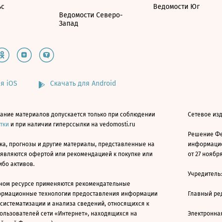
ьс
Ведомости Юг
Ведомости Северо-
Запад
я iOS
Скачать для Android
ание материалов допускается только при соблюдении
Сетевое изд
атки
и при наличии гиперссылки на vedomosti.ru
Решение Фе
ка, прогнозы и другие материалы, представленные на
информацио
 являются офертой или рекомендацией к покупке или
от 27 ноября
ибо активов.
Учредитель
ном ресурсе применяются рекомендательные
ормационные технологии предоставления информации
Главный ре
 систематизации и анализа сведений, относящихся к
ользователей сети «Интернет», находящихся на
Электронна