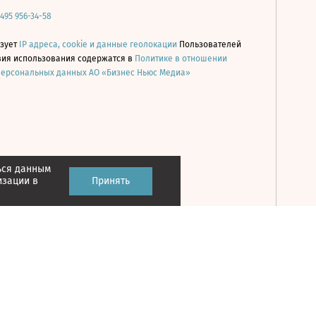
 495 956-34-58
ьзует
IP адреса, cookie и данные геолокации
Пользователей
овия использования содержатся в
Политике в отношении
персональных данных АО «Бизнес Ньюс Медиа»
ься данным
Принять
изации в