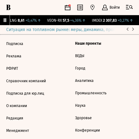
Войти
BLNG
8,61
+0,47%
↑
VEON-RX
57,5
+4,36%
↑
IMOEX
2 307,83
+0,27%
↑
Ситуация на топливном рынке: меры, динамика, прогнозы
Выб
Наши проекты
Подписка
ВЕДЫ
Реклама
Город
РФРИТ
Аналитика
Справочник компаний
Промышленность
Подписка для юр.лиц
Наука
О компании
Здоровье
Редакция
Конференции
Менеджмент