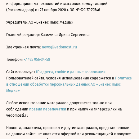
информационных технологий и массовых коммуникаций
(Роскомнадзор) от 27 ноября 2020 г. ЭЛ № ФС 77-79546
Учредитель: АО «Бизнес Ньюс Медиа»
Главный редактор: Казьмина Ирина Сергеевна
Электронная почта:
news@vedomosti.ru
Телефон:
+7 495 956-34-58
Сайт использует
IP адреса, cookie и данные геолокации
Пользователей сайта, условия использования содержатся в
Политике
в отношении обработки персональных данных АО «Бизнес Ньюс
Медиа»
Любое использование материалов допускается только при
соблюдении
правил перепечатки
и при наличии гиперссылки на
vedomosti.ru
Новости, аналитика, прогнозы и другие материалы, представленные
на данном сайте, не являются офертой или рекомендацией к покупке