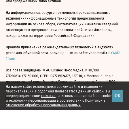
или продаже каких-либо активов.
На информационном ресурсе применяются рекомендательные
технологии (информационные технологии предоставления
информации на основе сбора, систематизации и анализа сведений,
относящихся к предпочтениям пользователей сети «Интернет»,
находящихся на территории Российской Федерации).
Правила применения рекомендательных технологий в виджетах
рекламно-обменной сети, размещенных на сайте vedomosti.ru:
СМИ2
,
24smi
Все права защищены © АО Бизнес Ньюс Медиа, ИНН/КПП
7712108141/771501001, ОГРН 1027739124775, 127018, г. Москва, вн.тер.г.
муниципальный округ Марьина Роща, ул. Полковая, д. 3, стр. 1 1999—
На нашем сайте используются cookie-файлы и технологии
2026
персонализации. Продолжая пользоваться данным сайтом, вы
ОК
подтверждаете свое
согласие
на использование файлов cookie
и технологий персонализации в соответствии с
Политикой в
отношении обработки персональных данных.