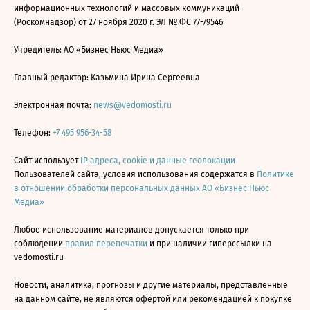
информационных технологий и массовых коммуникаций
(Роскомнадзор) от 27 ноября 2020 г. ЭЛ № ФС 77-79546
Учредитель: АО «Бизнес Ньюс Медиа»
Главный редактор: Казьмина Ирина Сергеевна
Электронная почта:
news@vedomosti.ru
Телефон:
+7 495 956-34-58
Сайт использует
IP адреса, cookie и данные геолокации
Пользователей сайта, условия использования содержатся в
Политике
в отношении обработки персональных данных АО «Бизнес Ньюс
Медиа»
Любое использование материалов допускается только при
соблюдении
правил перепечатки
и при наличии гиперссылки на
vedomosti.ru
Новости, аналитика, прогнозы и другие материалы, представленные
на данном сайте, не являются офертой или рекомендацией к покупке