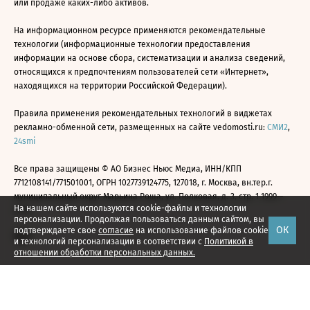
или продаже каких-либо активов.
На информационном ресурсе применяются рекомендательные
технологии (информационные технологии предоставления
информации на основе сбора, систематизации и анализа сведений,
относящихся к предпочтениям пользователей сети «Интернет»,
находящихся на территории Российской Федерации).
Правила применения рекомендательных технологий в виджетах
рекламно-обменной сети, размещенных на сайте vedomosti.ru:
СМИ2
,
24smi
Все права защищены © АО Бизнес Ньюс Медиа, ИНН/КПП
7712108141/771501001, ОГРН 1027739124775, 127018, г. Москва, вн.тер.г.
муниципальный округ Марьина Роща, ул. Полковая, д. 3, стр. 1 1999—
На нашем сайте используются cookie-файлы и технологии
2026
персонализации. Продолжая пользоваться данным сайтом, вы
ОК
подтверждаете свое
согласие
на использование файлов cookie
и технологий персонализации в соответствии с
Политикой в
отношении обработки персональных данных.