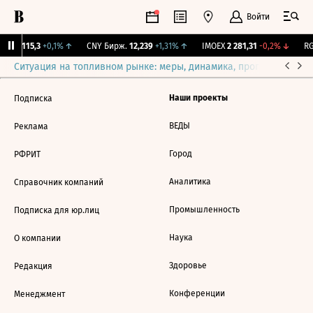
Войти
RGBI
115,3
+0,1%
↑
CNY Бирж.
12,239
+1,31%
↑
IMOEX
2 281,31
-0,2%
↓
RG
Ситуация на топливном рынке: меры, динамика, прогнозы
Выб
Наши проекты
Подписка
ВЕДЫ
Реклама
Город
РФРИТ
Аналитика
Справочник компаний
Промышленность
Подписка для юр.лиц
Наука
О компании
Здоровье
Редакция
Конференции
Менеджмент