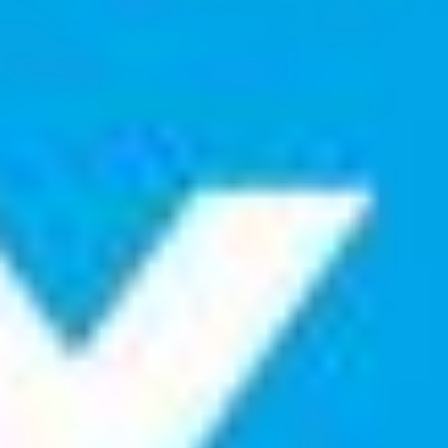
Смотреть всё
Рекомендуем
Фестиваль северной культуры «Имандра» пройдет 22–23
августа в Мончегорске
Новости
Букмекер БЕТ-М обновил приветственную акцию
Новости
На UTLC CUP-2026 сыграют команды из России, Бразилии,
Сербии, Беларуси и Казахстана
Новости
ЧМ-2026 в «Марафоне»: самый крупный выигрыш, рекордные
коэффициенты и другие интересные факты
Новости
Финал ЧМ-2026 стал самым крупным по обороту и прибыли
букмекеров матчем в году
Новости
«Зенит» — чемпион, «Спартак» — первый клуб Москвы,
лучшие бомбардиры — Кордоба и Тюкавин
Новости
Карту болельщика превратят в цифровую экосистему.
Главный приз за прогнозы – электромобиль