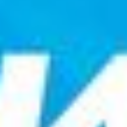
«Акроном» (3:2) и поражения от московского «Динамо» (1:3).
В Кубке страны подопечные Михаила Галактионова обыграли
«Ростов» с минимальным счетом. Шансы
«железнодорожников» выиграть РПЛ оцениваются
коэффициентом
40.00
, а если они войдут в тройку, сыграет
пари за
6.00.
«Ахмат» в первых двух турах дважды сыграл вничью — с
«Краснодаром» (1:1) и «Оренбургом» (0:0). В Кубке России
грозненцы разгромили «Пари НН» со счетом 4:1. Вероятность
чемпионства чеченского клуба оценивается коэффициентом
500.00.
Ранее по теме:
Клиенты PARI уверены в победе ЦСКА над
«Оренбургом» в третьем туре РПЛ
Erid: 2VtzqukHk1d
Призовой квиз от БЕТСИТИ
Проверьте знания об истории Лиги чемпионов и заберите
подарок
* Бонус зачисляется в виде фрибета на сумму до 1500 рублей.
Фрибет – бонусные средства, зачисляемые Участнику Акции
на бонусный счёт, по факту выполнения условий.