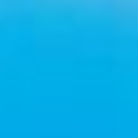
Источник: PARI
4 августа в рамках матча третьего тура Российской
Премьер-лиги «Ахмат» примет «Локомотив» в Грозном. Игра
начнется в 20:30 по московскому времени. Аналитики
букмекерской компании PARI
оценили
шансы команд и изучили
ставки клиентов на грядущую встречу.
Букмекеры не считают ни одну из команд фаворитом, но
отдают небольшое предпочтение «Ахмату».
Поставить
на
победу хозяев можно за
2.50
, что соответствует примерно 38%
вероятности. Триумф «Локо» котируется за
2.75
(около 35%)
Ничья оценивается в
3.45
(примерно 27%).