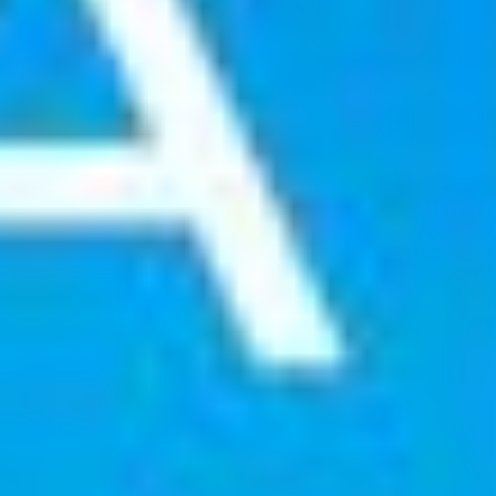
5
/5
Обзор
На сайт
5
/5
Обзор
На сайт
Смотреть полный список
Легальные букмекеры России
5
/5
Обзор
На сайт
5
/5
Обзор
На сайт
5
/5
Обзор
На сайт
Смотреть полный список
Топ букмекеров на Андроид
5
/5
Обзор
На сайт
5
/5
Обзор
На сайт
5
/5
Обзор
На сайт
Смотреть полный список