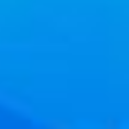
Новости
ЧМ-2026 в «Марафоне»: самый крупный выигрыш,
рекордные коэффициенты и другие интересные факты
Букмекер подвел итоги главного события лета
Новости
Финал ЧМ-2026 стал самым крупным по обороту и
прибыли букмекеров матчем в году
Главные беттинговые итоги Кубка мира
Новости
«Марафон» подвел итоги чемпионата мира по футболу
Самые крупные ставки и выигрыши, наиболее
прибыльные матчи
Новости
Клиенты букмекеров уверены в победе ЦСКА над
«Балтикой» в стартовом матче РПЛ
Премьер-лига возвращается!
Новости