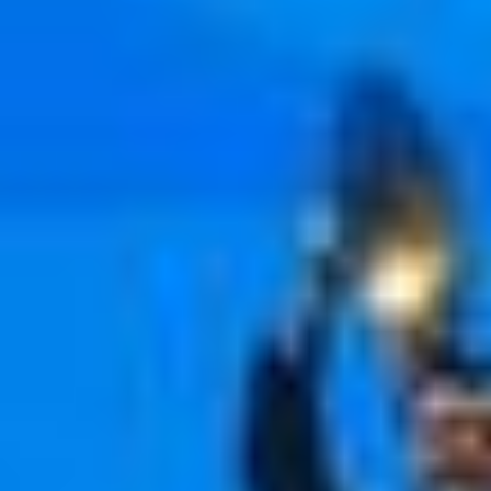
«Зенит» — чемпион, «Спартак» — первый клуб
Москвы, лучшие бомбардиры — Кордоба и Тюкавин
Букмекеры назвали фаворитов нового сезона РПЛ
Новости
Матч «Ротор» — «СКА-Хабаровск» стал самым
крупным по обороту букмекеров во 2-м туре Лиги PARI
Экспресс-ставка принесла беттору более 800 тысяч
рублей
Новости
Победа Англии над Францией принесла беттору более
41 000 000 рублей
Один из самых крупных выигрышей в PARI на ЧМ-2026
Новости
Бетторы считают Испанию фаворитом 90 минут финала
ЧМ-2026, но верят в чемпионство Аргентины
Главный матч года
Новости
Испания - Аргентина, 19 июля: где смотреть финал