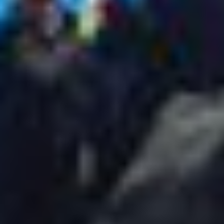
«Зенит» — чемпион, «Спартак» — первый клуб Москвы,
лучшие бомбардиры — Кордоба и Тюкавин
Новости
Карту болельщика превратят в цифровую экосистему.
Главный приз за прогнозы – электромобиль
Новости
Матч «Ротор» — «СКА-Хабаровск» стал самым крупным по
обороту букмекеров во 2-м туре Лиги PARI
Новости
БЕТСИТИ организовал на «ВТБ Арене» мероприятие к
финалу ЧМ-2026
Новости
Подписка
Реклама
Справочник компаний
Об издании
Редакция
Менеджмент
Архив
Справочный центр
Наши проекты
Ведомости
Ведомости&