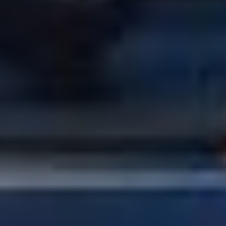
Конференции
Форум
Контакты
127018, г. Москва, ул. Полковая, д. 3, стр. 1
На карте:
+7 495 956-34-58, +7 495 956-07-16
info@vedomosti.ru
Любое использование материалов допускается только при
соблюдении
правил перепечатки
и при наличии гиперссылки
на vedomosti.ru
Новости, аналитика, прогнозы и другие материалы,
представленные на данном сайте, не являются офертой или
рекомендацией к покупке или продаже каких-либо активов.
На информационном ресурсе применяются рекомендательные
технологии (информационные технологии предоставления
информации на основе сбора, систематизации и анализа
сведений, относящихся к предпочтениям пользователей сети
«Интернет», находящихся на территории Российской
Федерации).