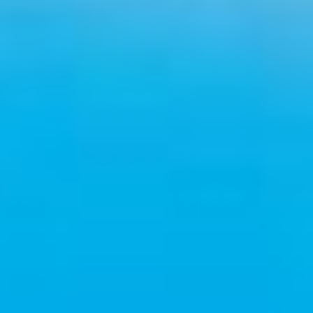
Руслан Ипполитов
Источник: PARI
20 мая в матче 37-го тура Серии А «Болонья» примет
«Ювентус». Встреча пройдет на стадионе «Ренато
Далль’Ара» в Болонье и начнется в 21:45 по московскому
времени. Аналитики букмекерской компании PARI
оценили
шансы топовых итальянских команд и рассказали о ставках
клиентов на предстоящую игру.
В день игры букмекеры считают шансы команд практически
равными. Вероятность победы «Болоньи» оценивается
коэффициентом
2.70
, что соответствует примерно 36%