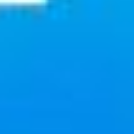
Новое
Новости
Букмекер БЕТ-М обновил приветственную акцию
До 3000 рублей фрибетами
Новости
На UTLC CUP-2026 сыграют команды из России,
Бразилии, Сербии, Беларуси и Казахстана
Представительный международный турнир стартует в
Москве
Новости
ЧМ-2026 в «Марафоне»: самый крупный выигрыш,
рекордные коэффициенты и другие интересные факты
Букмекер подвел итоги главного события лета
Новости
Финал ЧМ-2026 стал самым крупным по обороту и
прибыли букмекеров матчем в году