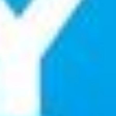
Новости
На UTLC CUP-2026 сыграют команды из России, Бразилии,
Сербии, Беларуси и Казахстана
Новости
ЧМ-2026 в «Марафоне»: самый крупный выигрыш, рекордные
коэффициенты и другие интересные факты
Новости
Финал ЧМ-2026 стал самым крупным по обороту и прибыли
букмекеров матчем в году
Новости
«Зенит» — чемпион, «Спартак» — первый клуб Москвы,
лучшие бомбардиры — Кордоба и Тюкавин
Новости
Карту болельщика превратят в цифровую экосистему.
Главный приз за прогнозы – электромобиль
Новости
Матч «Ротор» — «СКА-Хабаровск» стал самым крупным по
обороту букмекеров во 2-м туре Лиги PARI
Новости
БЕТСИТИ организовал на «ВТБ Арене» мероприятие к
финалу ЧМ-2026
Новости
Ничья в финале ЧМ-2026 принесла любителю ставок более 30
000 000 рублей
Новости