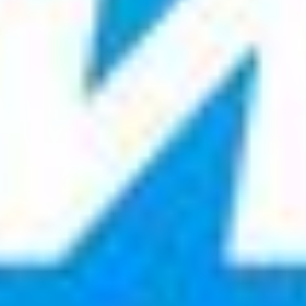
втором туре в августе, тот поединок завершился ничьей 1:1. В
чемпионате Италии «Болонья» еще ни разу не побеждала
туринский клуб в XXI веке. В последний раз «Юве»
проигрывал этому сопернику 29 ноября 1998 года. Тот матч
завершился победой «Болоньи» со счетом 3:0.
Erid: 2VtzqukHk1d
Призовой квиз от БЕТСИТИ
Проверьте знания об истории Лиги чемпионов и заберите
подарок
* Бонус зачисляется в виде фрибета на сумму до 1500 рублей.
Фрибет – бонусные средства, зачисляемые Участнику Акции
на бонусный счёт, по факту выполнения условий.
Информация об организаторе основанных на риске игр, пари,
о правилах их проведения, о призовом фонде таких игр, пари,
о количестве, сроках, месте и порядке получения призов или
выигрышей указана на сайте www.betcity.ru. Розыгрыш
происходит во время события.
Топы букмекеров
Смотреть всё