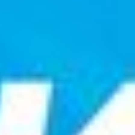
ПОЛУЧИТЬ ДО 25 ТЫСЯЧ РУБЛЕЙ ОТ PARI
Клиентам
PARI
также доступны ставки на индивидуальные
достижения игроков. Букмекеры ждут забитых мячей от
нападающего «Ювентуса» Душана Влаховича и форварда
«Болоньи» Джошуа Зиркзее. Ставки на их голы принимаются
за
2.90
и
3.00
соответственно.
Самая крупная ставка на матч «Болоньи» и «Ювентуса» —
1
000 000 рублей
. Клиент
PARI
собрал экспресс из двух
событий, включив в него ставки на гол «Болоньи» в ворота
«Ювентуса» за
1.42
и победу «Байера» над «Аталантой» в
финале Лиги Европы за
1.40
. Общий коэффициент экспресса
1.99
. В случае успеха выигрыш игрока увеличится вдвое.
В турнирной таблице чемпионата Италии соперники делят
третье-четвертое места. Обе команды набрали по 67 очков, но
на данный момент «Болонья» впереди по дополнительным
показателям.
В последний раз «Болонья» и «Ювентус» встречались во