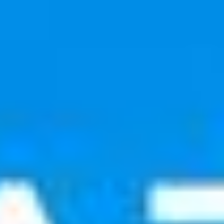
5
/5
Обзор
На сайт
5
/5
Обзор
На сайт
5
/5
Обзор
На сайт
Смотреть полный список
БК с мобильной версией
5
/5
Обзор
На сайт
5
/5
Обзор
На сайт
5
/5
Обзор
На сайт
Смотреть полный список
Киберспортивные букмекеры
5
/5
Обзор
На сайт
5
/5
Обзор
На сайт
5
/5
Обзор
На сайт