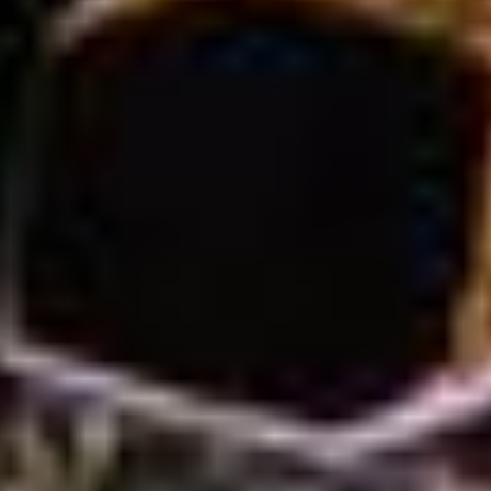
Спартаковцы уже одержали семь побед и потерпели четыре
поражения. Статистика «Металлурга» скромнее: четыре
победы и семь поражений. Но при этом 3 октября уральцы
разгромили ЦСКА на арене соперника со счетом 7:0. Если
хоккеисты «Магнитки» во второй раз подряд станут
обладателями Кубка Гагарина, сыграет ставка за
8.00
. Победа
«Спартака» в Кубке также котируется за
10.00.
Ранее по теме:
Обзор букмекерской конторы PARI
Erid: 2VtzqukHk1d
Призовой квиз от БЕТСИТИ
Проверьте знания об истории Лиги чемпионов и заберите
подарок
* Бонус зачисляется в виде фрибета на сумму до 1500 рублей.
Фрибет – бонусные средства, зачисляемые Участнику Акции
на бонусный счёт, по факту выполнения условий.
Информация об организаторе основанных на риске игр, пари,
о правилах их проведения, о призовом фонде таких игр, пари,
о количестве, сроках, месте и порядке получения призов или
выигрышей указана на сайте www.betcity.ru. Розыгрыш
происходит во время события.