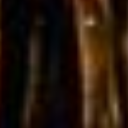
Москве
Новости
ЧМ-2026 в «Марафоне»: самый крупный выигрыш,
рекордные коэффициенты и другие интересные факты
Букмекер подвел итоги главного события лета
Новости
Финал ЧМ-2026 стал самым крупным по обороту и
прибыли букмекеров матчем в году
Главные беттинговые итоги Кубка мира
Новости
«Марафон» подвел итоги чемпионата мира по футболу
Самые крупные ставки и выигрыши, наиболее
прибыльные матчи
Новости
Клиенты букмекеров уверены в победе ЦСКА над
«Балтикой» в стартовом матче РПЛ
Премьер-лига возвращается!