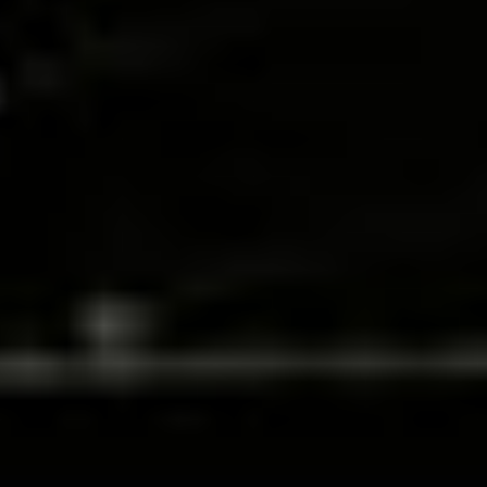
Новости
Карту болельщика превратят в цифровую экосистему.
Главный приз за прогнозы – электромобиль
Новости
Матч «Ротор» — «СКА-Хабаровск» стал самым крупным по
обороту букмекеров во 2-м туре Лиги PARI
Новости
Подписка
Реклама
Справочник компаний
Об издании
Редакция
Менеджмент
Архив
Справочный центр
Наши проекты
Ведомости
Ведомости&
Город
Промышленность
Технологии
Экология