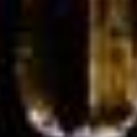
Новости
«Зенит» — чемпион, «Спартак» — первый клуб
Москвы, лучшие бомбардиры — Кордоба и Тюкавин
Букмекеры назвали фаворитов нового сезона РПЛ
Новости
Матч «Ротор» — «СКА-Хабаровск» стал самым
крупным по обороту букмекеров во 2-м туре Лиги PARI
Экспресс-ставка принесла беттору более 800 тысяч
рублей
Новости
Победа Англии над Францией принесла беттору более
41 000 000 рублей
Один из самых крупных выигрышей в PARI на ЧМ-2026
Новости
Бетторы считают Испанию фаворитом 90 минут финала
ЧМ-2026, но верят в чемпионство Аргентины
Главный матч года
Новости