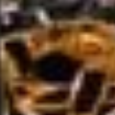
Топы букмекеров
Смотреть всё
БК с минимальным депозитом
5
/5
Обзор
На сайт
5
/5
Обзор
На сайт
5
/5
Обзор
На сайт
Смотреть полный список
Букмекеры с бонусами
5
/5
Обзор
На сайт
5
/5
Обзор
На сайт
5
/5
Обзор
На сайт
Смотреть полный список