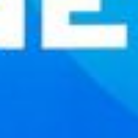
Звездный капитан:
Джастин Бибер (певец).
Команда Макдэвида
Вратари:
Сергей Бобровский («Флорида Пантерз» / Россия), 
Защитник:
Расмус Далин («Баффало Сейбрз» / Швеция);
Форварды:
Коннор Макдэвид («Эдмонтон Ойлерз» / Канада), Д
Блюз» / Канада), Сэм Райнхарт («Флорида Пантерз» / Канада),
Шаркс» / Чехия);
Звездный капитан:
Уилл Арнетт (актер и комик).
КОНКУРС НА МИЛЛИОН РУБЛЕЙ ОТ PARI
Команда Маккиннона