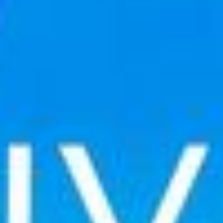
Полное содержание
В ближайшие дни Национальная хоккейная лига (НХЛ) проведе
Регламент
Расписание
Регламент
Участники
Россияне
Коэффициенты букмекеров
Прямые трансляции
Предстоящий Матч звезд НХЛ впервые объединит формат четыре
болельщики. Также к каждой команде будет прикреплена знамен
В конкурсах мастерства 12 хоккеистов будут соревноваться на
принять участие в четырех испытаниях. Восемь лучших по итог
испытаний пройдут полосу препятствий. Приз победителю — 
ПОЛУЧИТЬ ДО 25 ТЫСЯЧ РУБЛЕЙ ОТ PARI
Расписание