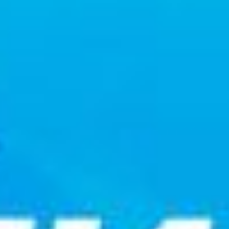
из россиян участвует
а, правила, кто из россиян уча