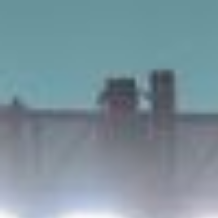
Партнерский проект
Партнерский проект
Получить бонус
Бонус для новых игроков – до 25000₽ за пополнение счёта с 
Реклама / ООО «БК «ПАРИ» 18+
Erid: 2Vtzqvh9oV2
Ведомости
Ведомости&
Город
Промышленность