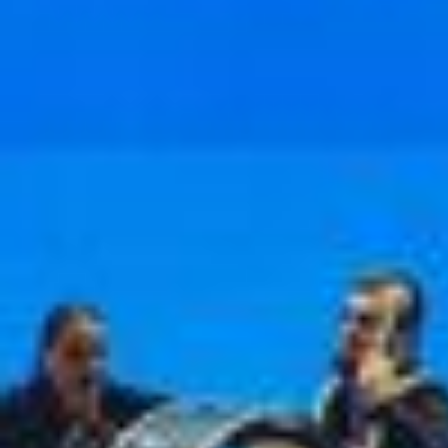
Вратари:
Александр Георгиев («Колорадо Эвеланш» / Россия)
Защитник:
Кейл Макар («Колорадо Эвеланш» / Канада);
Форварды:
Натан Маккиннон («Колорадо Эвеланш» / Канада),
Харрикейнз» / Финляндия), Том Уилсон («Вашингтон Кэпиталз»
Бьоркстранд («Сиэтл Кракен» / Дания);
Звездный капитан:
Тейт Макрей (певица и актриса).
Команда Хьюза
Вратари:
Тэтчер Демко («Ванкувер Кэнакс» / США), Кэм Талбо
Защитник:
Куинн Хьюз («Ванкувер Кэнакс» / США);
Форварды:
Элиас Петтерссон («Ванкувер Кэнакс» / Швеция),
/ США), Йеспер Братт («Нью-Джерси Девилз» / Швеция), Брок