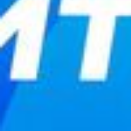
Источник: официальный сайт НХЛ