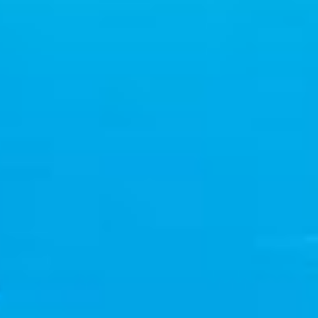
ствует