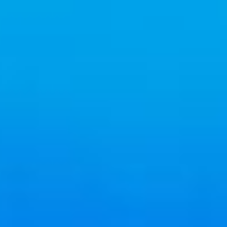
дмонтон Ойлерз» / Германия), Роберт Томас («Сент-Луис
«Монреаль Канадиенс» / Канада); Томаш Гертл («Сан-Хосе