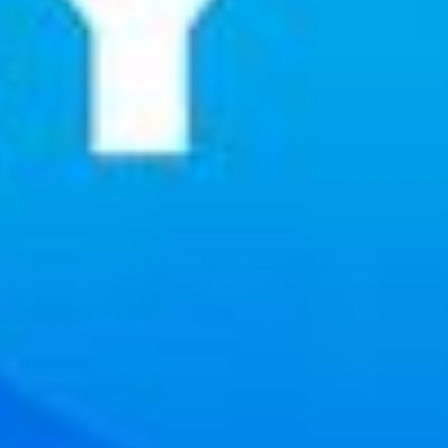
Коннор Хеллебайк («Виннипег Джетс» / США);
авид Пастрняк («Бостон Брюинз» / Чехия), Леон Драйзайтль («Э
 Бун Дженнер («Коламбус Блю Джекетс» / Канада); Ник Сузуки (