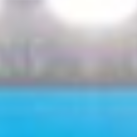
2026 году
Букмекеры
Лучшие букмекерские конторы для ставок на киберспорт в
2026 году
Букмекеры
Главная
Новости
BetBoom Media Chess пройдёт 9 марта
BetBoom Media Chess пройдёт
9 марта
Обновлено:
6 марта 2025, 16:55
Наставники команд — Ян Непомнящий, Даниил Дубов и
Андрей Есипенко