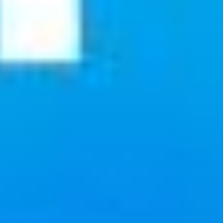
Букмекер БЕТ-М обновил приветственную акцию
До 3000 рублей фрибетами
Новости
На UTLC CUP-2026 сыграют команды из России,
Бразилии, Сербии, Беларуси и Казахстана
Представительный международный турнир стартует в
Москве
Новости
ЧМ-2026 в «Марафоне»: самый крупный выигрыш,
рекордные коэффициенты и другие интересные факты
Букмекер подвел итоги главного события лета
Новости
Финал ЧМ-2026 стал самым крупным по обороту и
прибыли букмекеров матчем в году
Главные беттинговые итоги Кубка мира
Новости
«Марафон» подвел итоги чемпионата мира по футболу