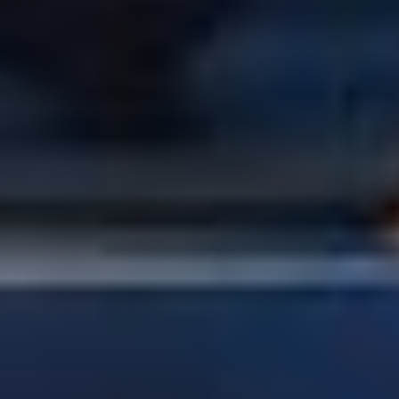
127018, г. Москва, ул. Полковая, д. 3, стр. 1
На карте:
+7 495 956-34-58, +7 495 956-07-16
info@vedomosti.ru
Любое использование материалов допускается только при
соблюдении
правил перепечатки
и при наличии гиперссылки
на vedomosti.ru
Новости, аналитика, прогнозы и другие материалы,
представленные на данном сайте, не являются офертой или
рекомендацией к покупке или продаже каких-либо активов.
На информационном ресурсе применяются рекомендательные
технологии (информационные технологии предоставления
информации на основе сбора, систематизации и анализа
сведений, относящихся к предпочтениям пользователей сети
«Интернет», находящихся на территории Российской
Федерации).
Все права защищены © АО Бизнес Ньюс Медиа, ИНН/КПП
7712108141/771501001, ОГРН 1027739124775, 127018, г.
Москва, вн.тер.г. муниципальный округ Марьина Роща, ул.
Полковая, д. 3, стр. 1 1999—
2026