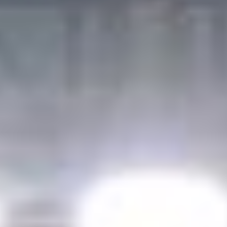
Промышленность
Технологии
Экология
4 августа 2026
08:28 /
Новости
Фестиваль северной культуры «Имандра» пройдет 22–23
августа в Мончегорске
19:09 /
Новости
Букмекер БЕТ-М обновил приветственную акцию
ТОП лучших легальных букмекерских контор России в 2026
году
Букмекеры
Лучшие букмекерские конторы для ставок на спорт в 2026
году
Букмекеры
Лучшие приложения БК для ставок на спорт
Букмекеры
Лучшие букмекерские конторы с минимальным депозитом в