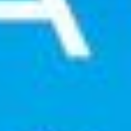
Смотреть полный список
Топ букмекеров на Андроид
5
/5
Обзор
На сайт
5
/5
Обзор
На сайт
5
/5
Обзор
На сайт
Смотреть полный список
Смотреть всё
Рекомендуем
Фестиваль северной культуры «Имандра» пройдет 22–23
августа в Мончегорске
Новости
Букмекер БЕТ-М обновил приветственную акцию
Новости
На UTLC CUP-2026 сыграют команды из России, Бразилии,
Сербии, Беларуси и Казахстана
Новости