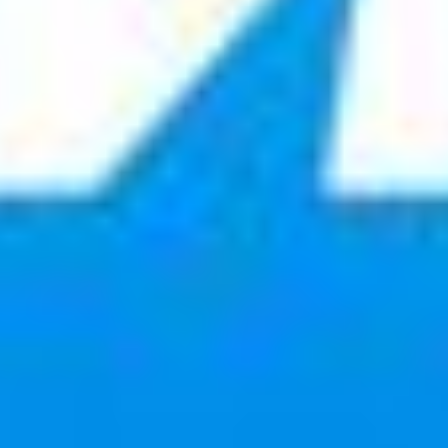
5
/5
Обзор
На сайт
5
/5
Обзор
На сайт
5
/5
Обзор
На сайт
Смотреть полный список
Букмекеры с бонусами
5
/5
Обзор
На сайт
5
/5
Обзор
На сайт
5
/5
Обзор
На сайт
Смотреть полный список
Букмекеры с лайв-ставками
5
/5
Обзор
На сайт
5
/5
Обзор
На сайт
5
/5
Обзор
На сайт