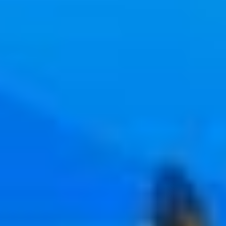
Самые крупные ставки и выигрыши, наиболее
прибыльные матчи
Новости
Клиенты букмекеров уверены в победе ЦСКА над
«Балтикой» в стартовом матче РПЛ
Премьер-лига возвращается!
Новости
«Зенит» — чемпион, «Спартак» — первый клуб
Москвы, лучшие бомбардиры — Кордоба и Тюкавин
Букмекеры назвали фаворитов нового сезона РПЛ
Новости
Матч «Ротор» — «СКА-Хабаровск» стал самым
крупным по обороту букмекеров во 2-м туре Лиги PARI
Экспресс-ставка принесла беттору более 800 тысяч
рублей
Новости
Победа Англии над Францией принесла беттору более
41 000 000 рублей