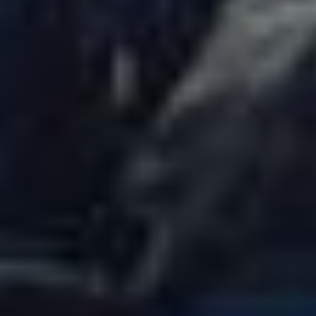
Справочник компаний
Об издании
Редакция
Менеджмент
Архив
Справочный центр
Наши проекты
Ведомости
Ведомости&
Город
Промышленность
Технологии
Экология
Бизнес-регата
Справочник компаний
Ведомости.СПб
Как потратить
Недвижимость
Конференции
Форум
Контакты