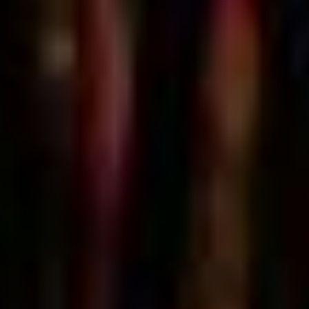
лучшие бомбардиры — Кордоба и Тюкавин
Новости
Карту болельщика превратят в цифровую экосистему.
Главный приз за прогнозы – электромобиль
Новости
Матч «Ротор» — «СКА-Хабаровск» стал самым крупным по
обороту букмекеров во 2-м туре Лиги PARI
Новости
БЕТСИТИ организовал на «ВТБ Арене» мероприятие к
финалу ЧМ-2026
Новости
Новое
Новости
Три российские и одна бразильская команды остаются в
борьбе за Кубок UTLC CUP-2026
Первыми полуфиналистами турнира стали
воспитанники московских академий – «Локомотив» и
«Родина»
Новости
Букмекер БЕТ-М обновил приветственную акцию