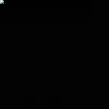
Партнерский проект
Партнерский проект
Получить бонус
Бонус для новых игроков – до 25000₽ за пополнение счёта с
промокодом VED25
Реклама / ООО «БК «ПАРИ» 18+
Erid: 2Vtzqvh9oV2
Ведомости
Ведомости&
Город