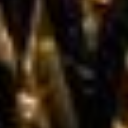
5
/5
Обзор
На сайт
5
/5
Обзор
На сайт
5
/5
Обзор
На сайт
Смотреть полный список
Легальные букмекеры России
5
/5
Обзор
На сайт
5
/5
Обзор
На сайт
5
/5
Обзор
На сайт
Смотреть полный список
Топ букмекеров на Андроид
5
/5
Обзор
На сайт
5
/5
Обзор
На сайт
5
/5
Обзор
На сайт