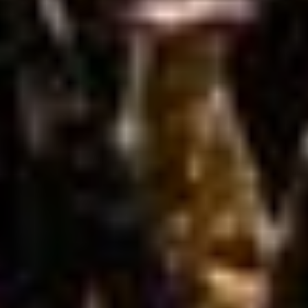
5
/5
Обзор
На сайт
Смотреть полный список
Киберспортивные букмекеры
5
/5
Обзор
На сайт
5
/5
Обзор
На сайт
5
/5
Обзор
На сайт
Смотреть полный список
Топ букмекерских контор на iOS
5
/5
Обзор
На сайт
5
/5
Обзор
На сайт
5
/5
Обзор
На сайт
Смотреть полный список
Лучшие букмекерские конторы