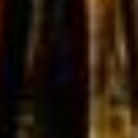
прибыльные матчи
Новости
Клиенты букмекеров уверены в победе ЦСКА над
«Балтикой» в стартовом матче РПЛ
Премьер-лига возвращается!
Новости
«Зенит» — чемпион, «Спартак» — первый клуб
Москвы, лучшие бомбардиры — Кордоба и Тюкавин
Букмекеры назвали фаворитов нового сезона РПЛ
Новости
Матч «Ротор» — «СКА-Хабаровск» стал самым
крупным по обороту букмекеров во 2-м туре Лиги PARI
Экспресс-ставка принесла беттору более 800 тысяч
рублей
Новости
Победа Англии над Францией принесла беттору более
41 000 000 рублей
Один из самых крупных выигрышей в PARI на ЧМ-2026