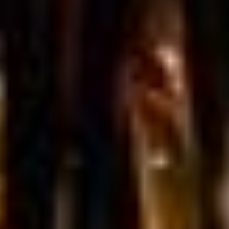
До 3000 рублей фрибетами
Новости
На UTLC CUP-2026 сыграют команды из России,
Бразилии, Сербии, Беларуси и Казахстана
Представительный международный турнир стартует в
Москве
Новости
ЧМ-2026 в «Марафоне»: самый крупный выигрыш,
рекордные коэффициенты и другие интересные факты
Букмекер подвел итоги главного события лета
Новости
Финал ЧМ-2026 стал самым крупным по обороту и
прибыли букмекеров матчем в году
Главные беттинговые итоги Кубка мира
Новости
«Марафон» подвел итоги чемпионата мира по футболу
Самые крупные ставки и выигрыши, наиболее