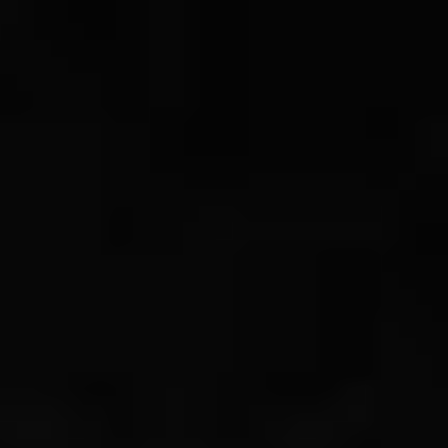
Такие примеры мотивируют многих
Валентин Васильев
Чемпионат и первенство прошли на территории комплекса
«Орбита Теннис Парк». Благотворительная программа
ДоброFON выступила титульным спонсором соревнований.
В чемпионате России по теннису на колясках выступили 47