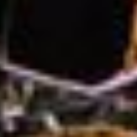
Фрибет – бонусные средства, зачисляемые Участнику Акции
на бонусный счёт, по факту выполнения условий.
Информация об организаторе основанных на риске игр, пари,
о правилах их проведения, о призовом фонде таких игр, пари,
о количестве, сроках, месте и порядке получения призов или
выигрышей указана на сайте www.betcity.ru. Розыгрыш
происходит во время события.
Топы букмекеров
Смотреть всё
БК с минимальным депозитом
5
/5
Обзор
На сайт
5
/5
Обзор
На сайт
5
/5
Обзор
На сайт
Смотреть полный список
Букмекеры с бонусами