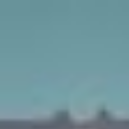
Партнерский проект
Партнерский проект
Получить бонус
Бонус для новых игроков – до 25000₽ за пополнение счёта с
промокодом VED25
Реклама / ООО «БК «ПАРИ» 18+
Erid: 2Vtzqvh9oV2
Ведомости
Ведомости&
Город