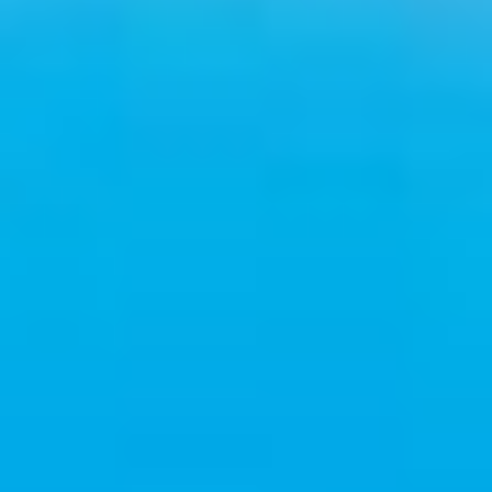
Валентин Васильев
5 октября на турнире ESL Pro League Season 22 по CS2 в
рамках второго круга основного группового этапа сойдутся
FaZe Clan и 3DMAX. Серия в формате best-of-3 стартует в
19:00 по московскому времени. Букмекерская компания PARI
изучила
ставки клиентов на предстоящий матч.