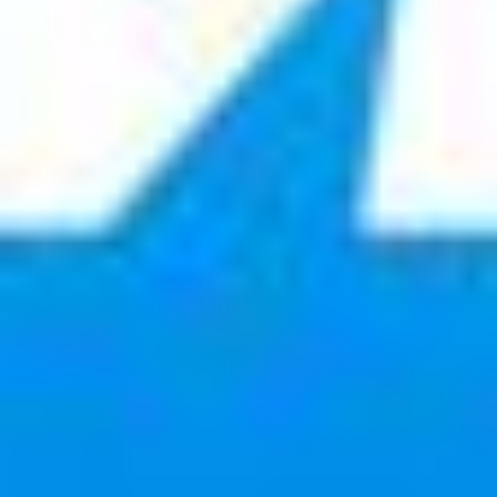
БК с минимальным депозитом
5
/5
Обзор
На сайт
5
/5
Обзор
На сайт
5
/5
Обзор
На сайт
Смотреть полный список
Букмекеры с бонусами
5
/5
Обзор
На сайт
5
/5
Обзор
На сайт
5
/5
Обзор
На сайт
Смотреть полный список
Букмекеры с лайв-ставками
5
/5
Обзор
На сайт
5
/5
Обзор
На сайт