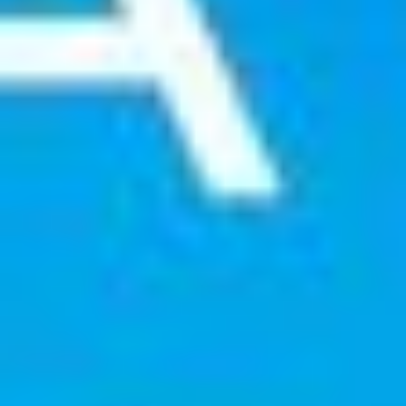
5
/5
Обзор
На сайт
Смотреть полный список
Топ букмекеров на Андроид
5
/5
Обзор
На сайт
5
/5
Обзор
На сайт
5
/5
Обзор
На сайт
Смотреть полный список
Смотреть всё
Рекомендуем
Фестиваль северной культуры «Имандра» пройдет 22–23
августа в Мончегорске
Новости
Букмекер БЕТ-М обновил приветственную акцию
Новости
На UTLC CUP-2026 сыграют команды из России, Бразилии,