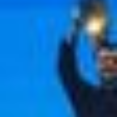
Победа Англии над Францией принесла беттору более
41 000 000 рублей
Один из самых крупных выигрышей в PARI на ЧМ-2026
Новости
Бетторы считают Испанию фаворитом 90 минут финала
ЧМ-2026, но верят в чемпионство Аргентины
Главный матч года
Новости
Испания - Аргентина, 19 июля: где смотреть финал
ЧМ-2026, прямая трансляция матча
Месси идет за вторым Кубком мира
Новости
Франция - Англия, 18 июля: где смотреть матч за третье
место ЧМ-2026, прямая трансляция бесплатно
Последний матч Дешама в сборной
Показать еще
loading
Фестиваль северной культуры «Имандра» пройдет 22–23
августа в Мончегорске