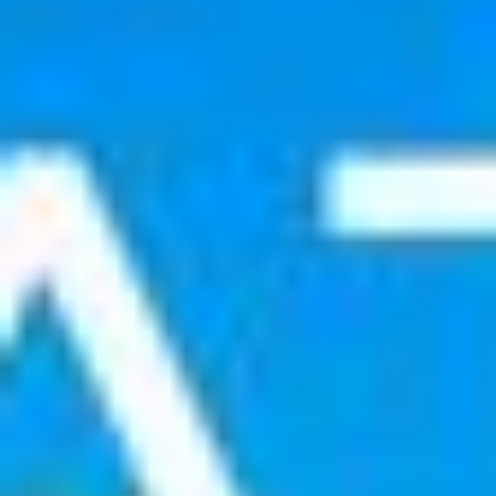
5
/5
Обзор
На сайт
5
/5
Обзор
На сайт
5
/5
Обзор
На сайт
Смотреть полный список
Лучшие букмекерские конторы
5
/5
Обзор
На сайт
5
/5
Обзор
На сайт
5
/5
Обзор
На сайт
Смотреть полный список
Легальные букмекеры России
5
/5
Обзор
На сайт
5
/5
Обзор
На сайт