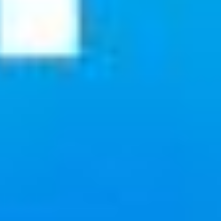
До 3000 рублей фрибетами
Новости
На UTLC CUP-2026 сыграют команды из России,
Бразилии, Сербии, Беларуси и Казахстана
Представительный международный турнир стартует в
Москве
Новости
ЧМ-2026 в «Марафоне»: самый крупный выигрыш,
рекордные коэффициенты и другие интересные факты
Букмекер подвел итоги главного события лета
Новости
Финал ЧМ-2026 стал самым крупным по обороту и
прибыли букмекеров матчем в году
Главные беттинговые итоги Кубка мира
Новости
«Марафон» подвел итоги чемпионата мира по футболу