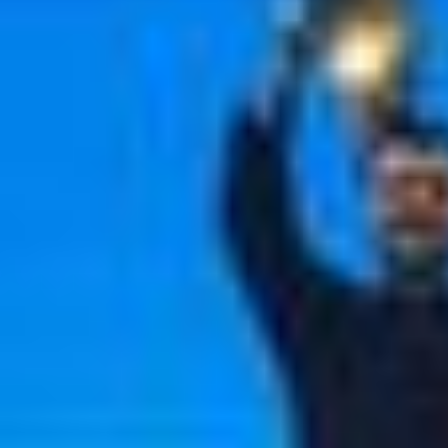
Один из самых крупных выигрышей в PARI на ЧМ-2026
Новости
Бетторы считают Испанию фаворитом 90 минут финала
ЧМ-2026, но верят в чемпионство Аргентины
Главный матч года
Новости
Испания - Аргентина, 19 июля: где смотреть финал
ЧМ-2026, прямая трансляция матча
Месси идет за вторым Кубком мира
Новости
Франция - Англия, 18 июля: где смотреть матч за третье
место ЧМ-2026, прямая трансляция бесплатно
Последний матч Дешама в сборной
Показать еще
loading
Фестиваль северной культуры «Имандра» пройдет 22–23
августа в Мончегорске
Новости
Букмекер БЕТ-М обновил приветственную акцию
Новости