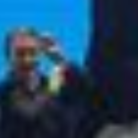
На UTLC CUP-2026 сыграют команды из России, Бразилии,
Сербии, Беларуси и Казахстана
Новости
ЧМ-2026 в «Марафоне»: самый крупный выигрыш, рекордные
коэффициенты и другие интересные факты
Новости
Финал ЧМ-2026 стал самым крупным по обороту и прибыли
букмекеров матчем в году
Новости
«Зенит» — чемпион, «Спартак» — первый клуб Москвы,
лучшие бомбардиры — Кордоба и Тюкавин
Новости
Карту болельщика превратят в цифровую экосистему.
Главный приз за прогнозы – электромобиль
Новости
Матч «Ротор» — «СКА-Хабаровск» стал самым крупным по
обороту букмекеров во 2-м туре Лиги PARI
Новости
БЕТСИТИ организовал на «ВТБ Арене» мероприятие к
финалу ЧМ-2026
Новости
Подписка
Реклама
Справочник компаний