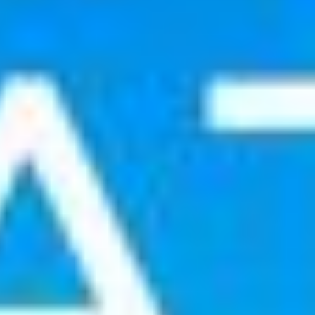
5
/5
Обзор
На сайт
5
/5
Обзор
На сайт
Смотреть полный список
Лучшие букмекерские конторы
5
/5
Обзор
На сайт
5
/5
Обзор
На сайт
5
/5
Обзор
На сайт
Смотреть полный список
Легальные букмекеры России
5
/5
Обзор
На сайт
5
/5
Обзор
На сайт
5
/5
Обзор
На сайт
Смотреть полный список