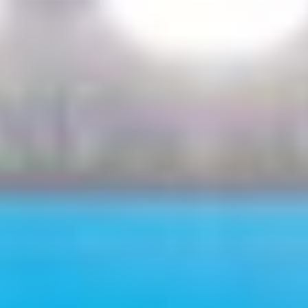
2026 году
Букмекеры
Лучшие букмекерские конторы для ставок на киберспорт в
2026 году
Букмекеры
Главная
Новости
РПЛ, Краснодар — Оренбург, 3 ноября: где
смотреть матч, прямая трансляция
РПЛ, Краснодар — Оренбург,
3 ноября: где смотреть матч,
прямая трансляция
Обновлено:
3 ноября 2024, 14:23
"Быки" снова оторвутся от "Зенита"?
Валентин Васильев