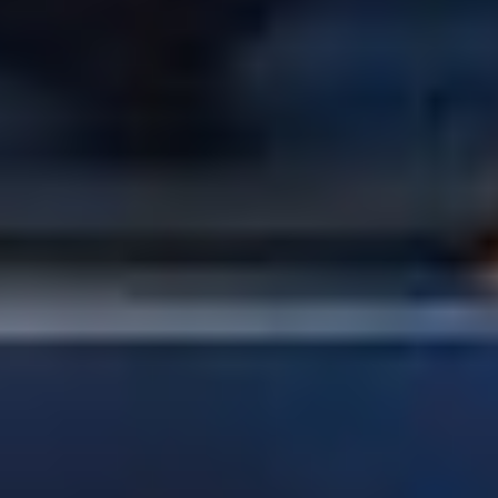
На карте:
+7 495 956-34-58, +7 495 956-07-16
info@vedomosti.ru
Любое использование материалов допускается только при
соблюдении
правил перепечатки
и при наличии гиперссылки
на vedomosti.ru
Новости, аналитика, прогнозы и другие материалы,
представленные на данном сайте, не являются офертой или
рекомендацией к покупке или продаже каких-либо активов.
На информационном ресурсе применяются рекомендательные
технологии (информационные технологии предоставления
информации на основе сбора, систематизации и анализа
сведений, относящихся к предпочтениям пользователей сети
«Интернет», находящихся на территории Российской
Федерации).
Все права защищены © АО Бизнес Ньюс Медиа, ИНН/КПП
7712108141/771501001, ОГРН 1027739124775, 127018, г.
Москва, вн.тер.г. муниципальный округ Марьина Роща, ул.
Полковая, д. 3, стр. 1 1999—
2026