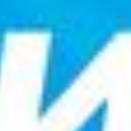
Erid: 2VtzqukHk1d
Призовой квиз от БЕТСИТИ
Проверьте знания об истории Лиги чемпионов и заберите
подарок
* Бонус зачисляется в виде фрибета на сумму до 1500 рублей.
Фрибет – бонусные средства, зачисляемые Участнику Акции
на бонусный счёт, по факту выполнения условий.
Информация об организаторе основанных на риске игр, пари,
о правилах их проведения, о призовом фонде таких игр, пари,
о количестве, сроках, месте и порядке получения призов или
выигрышей указана на сайте www.betcity.ru. Розыгрыш
происходит во время события.
Топы букмекеров
Смотреть всё
БК с минимальным депозитом
5
/5
Обзор
На сайт