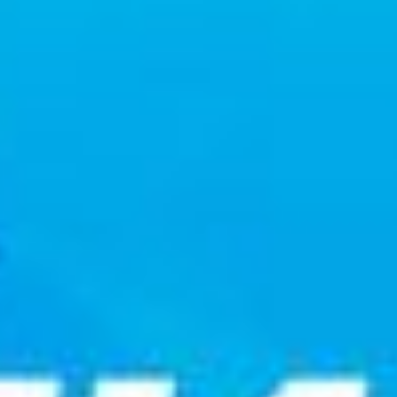
 против G2 на BLAST Premier: World Final 2023 по CS2
0 рублей на MOUZ против G2 н
-Strike 2