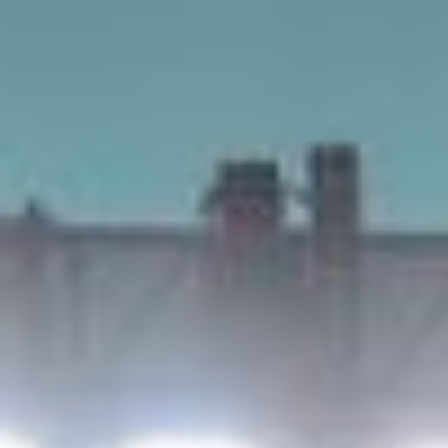
Партнерский проект
Партнерский проект
Получить бонус
Бонус для новых игроков – до 25000₽ за пополнение счёта с 
Реклама / ООО «БК «ПАРИ» 18+
Erid: 2Vtzqvh9oV2
Ведомости
Ведомости&
Город
Промышленность