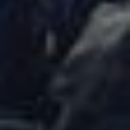
Подписка
Реклама
Справочник компаний
Об издании
Редакция
Менеджмент
Архив
Справочный центр
Наши проекты
Ведомости
Ведомости&
Город
Промышленность
Технологии
Экология
Бизнес-регата
Справочник компаний
Ведомости.СПб
Как потратить
Недвижимость
Конференции
Форум