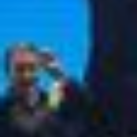
августа в Мончегорске
Новости
Букмекер БЕТ-М обновил приветственную акцию
Новости
На UTLC CUP-2026 сыграют команды из России, Бразилии,
Сербии, Беларуси и Казахстана
Новости
ЧМ-2026 в «Марафоне»: самый крупный выигрыш, рекордные
коэффициенты и другие интересные факты
Новости
Финал ЧМ-2026 стал самым крупным по обороту и прибыли
букмекеров матчем в году
Новости
«Зенит» — чемпион, «Спартак» — первый клуб Москвы,
лучшие бомбардиры — Кордоба и Тюкавин
Новости
Карту болельщика превратят в цифровую экосистему.
Главный приз за прогнозы – электромобиль
Новости
Матч «Ротор» — «СКА-Хабаровск» стал самым крупным по
обороту букмекеров во 2-м туре Лиги PARI
Новости
БЕТСИТИ организовал на «ВТБ Арене» мероприятие к
финалу ЧМ-2026
Новости