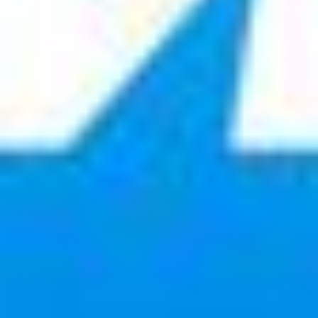
БК с минимальным депозитом
5
/5
Обзор
На сайт
5
/5
Обзор
На сайт
5
/5
Обзор
На сайт
Смотреть полный список
Букмекеры с бонусами
5
/5
Обзор
На сайт
5
/5
Обзор
На сайт
5
/5
Обзор
На сайт
Смотреть полный список
Букмекеры с лайв-ставками
5
/5
Обзор
На сайт
5
/5
Обзор
На сайт