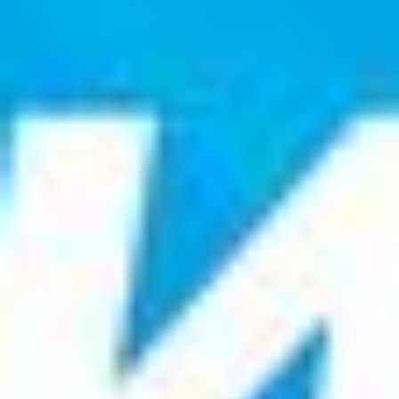
ПРОГНОЗ РЕДАКЦИИ НА МАТЧ ФАКЕЛ - КРАСНОДАР
Ранее по теме:
Клиент PARI поставил 242 000 рублей на то,
что "Оренбург" не проиграет ЦСКА в РПЛ
Erid: 2VtzqukHk1d
Призовой квиз от БЕТСИТИ
Проверьте знания об истории Лиги чемпионов и заберите
подарок
* Бонус зачисляется в виде фрибета на сумму до 1500 рублей.
Фрибет – бонусные средства, зачисляемые Участнику Акции
на бонусный счёт, по факту выполнения условий.
Информация об организаторе основанных на риске игр, пари,
о правилах их проведения, о призовом фонде таких игр, пари,
о количестве, сроках, месте и порядке получения призов или
выигрышей указана на сайте www.betcity.ru. Розыгрыш
происходит во время события.
Топы букмекеров
Смотреть всё