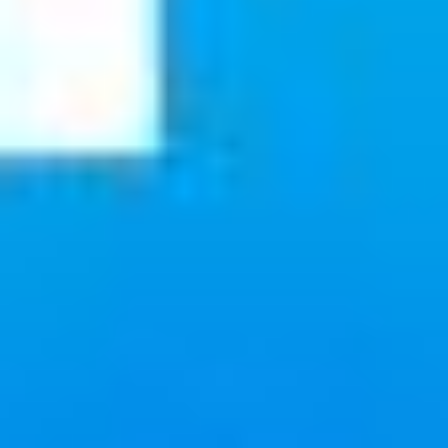
Новое
Новости
Букмекер БЕТ-М обновил приветственную акцию
До 3000 рублей фрибетами
Новости
На UTLC CUP-2026 сыграют команды из России,
Бразилии, Сербии, Беларуси и Казахстана
Представительный международный турнир стартует в
Москве
Новости
ЧМ-2026 в «Марафоне»: самый крупный выигрыш,
рекордные коэффициенты и другие интересные факты
Букмекер подвел итоги главного события лета
Новости
Финал ЧМ-2026 стал самым крупным по обороту и
прибыли букмекеров матчем в году
Главные беттинговые итоги Кубка мира