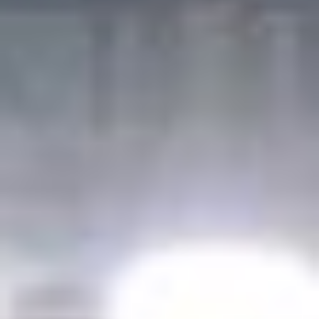
Промышленность
Технологии
Экология
6 августа 2026
08:28 /
Новости
Фестиваль северной культуры «Имандра» пройдет 22–23
августа в Мончегорске
19:09 /
Новости
Букмекер БЕТ-М обновил приветственную акцию
ТОП лучших легальных букмекерских контор России в 2026
году
Букмекеры
Лучшие букмекерские конторы для ставок на спорт в 2026
году
Букмекеры
Лучшие приложения БК для ставок на спорт
Букмекеры
Лучшие букмекерские конторы с минимальным депозитом в