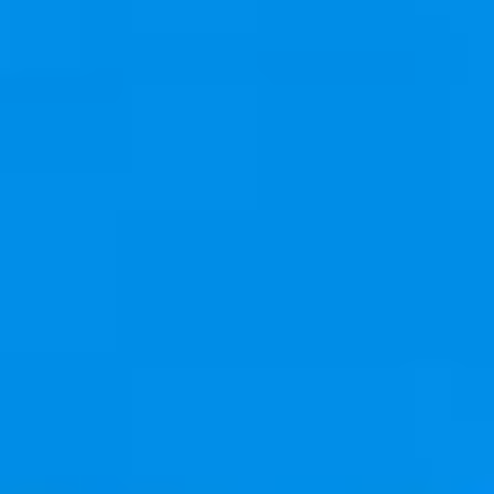
5
/5
Обзор
На сайт
Смотреть полный список
БК с мобильной версией
5
/5
Обзор
На сайт
5
/5
Обзор
На сайт
5
/5
Обзор
На сайт
Смотреть полный список
Киберспортивные букмекеры
5
/5
Обзор
На сайт
5
/5
Обзор
На сайт
5
/5
Обзор
На сайт
Смотреть полный список
Топ букмекерских контор на iOS