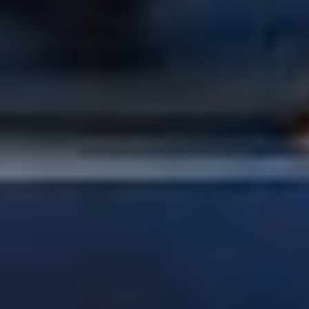
info@vedomosti.ru
Любое использование материалов допускается только при
соблюдении
правил перепечатки
и при наличии гиперссылки
на vedomosti.ru
Новости, аналитика, прогнозы и другие материалы,
представленные на данном сайте, не являются офертой или
рекомендацией к покупке или продаже каких-либо активов.
На информационном ресурсе применяются рекомендательные
технологии (информационные технологии предоставления
информации на основе сбора, систематизации и анализа
сведений, относящихся к предпочтениям пользователей сети
«Интернет», находящихся на территории Российской
Федерации).
Все права защищены © АО Бизнес Ньюс Медиа, ИНН/КПП
7712108141/771501001, ОГРН 1027739124775, 127018, г.
Москва, вн.тер.г. муниципальный округ Марьина Роща, ул.
Полковая, д. 3, стр. 1 1999—
2026
Сетевое издание Ведомости (Vedomosti)