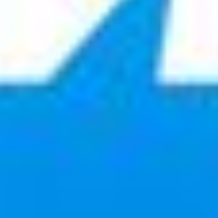
5
/5
Обзор
На сайт
Смотреть полный список
Букмекеры с бонусами
5
/5
Обзор
На сайт
5
/5
Обзор
На сайт
5
/5
Обзор
На сайт
Смотреть полный список
Букмекеры с лайв-ставками
5
/5
Обзор
На сайт
5
/5
Обзор
На сайт
5
/5
Обзор
На сайт
Смотреть полный список
БК с мобильной версией