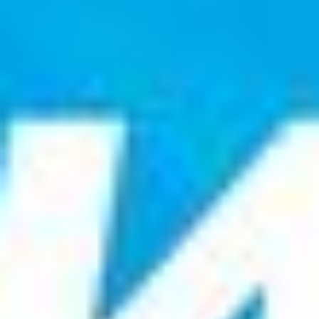
победила в девяти из последних десяти матчей в турнире.
Поставить на чемпионство «Реала» в Евролиге можно с
коэффициентом
10.00
.
«Олимпиакос» лидирует в таблице. Греческий клуб также
находится в отличной форме и идет на серии из шести побед
подряд в Евролиге. «Олимпиакос» считается главным
претендентом на титул. Если греки завоюют кубок, сыграет
ставка за
4.00
.
Erid: 2VtzqukHk1d
Призовой квиз от БЕТСИТИ
Проверьте знания об истории Лиги чемпионов и заберите
подарок
* Бонус зачисляется в виде фрибета на сумму до 1500 рублей.
Фрибет – бонусные средства, зачисляемые Участнику Акции
на бонусный счёт, по факту выполнения условий.
Информация об организаторе основанных на риске игр, пари,
о правилах их проведения, о призовом фонде таких игр, пари,
о количестве, сроках, месте и порядке получения призов или
выигрышей указана на сайте www.betcity.ru. Розыгрыш