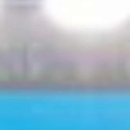
2026 году
Букмекеры
Лучшие букмекерские конторы для ставок на киберспорт в
2026 году
Букмекеры
Главная
Новости
Клиенты PARI уверены в победе «Реала» над
«Олимпиакосом» в Евролиге
Клиенты PARI уверены в
победе «Реала» над
«Олимпиакосом» в Евролиге
Обновлено:
16 января 2025, 14:23
Эксперты считают мадридский клуб фаворитом
Руслан Ипполитов