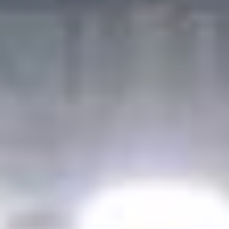
Промышленность
Технологии
Экология
8 августа 2026
08:28 /
Новости
Фестиваль северной культуры «Имандра» пройдет 22–23
августа в Мончегорске
19:09 /
Новости
Букмекер БЕТ-М обновил приветственную акцию
ТОП лучших легальных букмекерских контор России в 2026
году
Букмекеры
Лучшие букмекерские конторы для ставок на спорт в 2026
году
Букмекеры
Лучшие приложения БК для ставок на спорт
Букмекеры
Лучшие букмекерские конторы с минимальным депозитом в