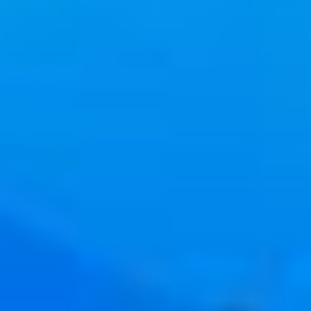
Букмекер подвел итоги главного события лета
Новости
Финал ЧМ-2026 стал самым крупным по обороту и
прибыли букмекеров матчем в году
Главные беттинговые итоги Кубка мира
Новости
«Марафон» подвел итоги чемпионата мира по футболу
Самые крупные ставки и выигрыши, наиболее
прибыльные матчи
Новости
Клиенты букмекеров уверены в победе ЦСКА над
«Балтикой» в стартовом матче РПЛ
Премьер-лига возвращается!
Новости
«Зенит» — чемпион, «Спартак» — первый клуб
Москвы, лучшие бомбардиры — Кордоба и Тюкавин
Букмекеры назвали фаворитов нового сезона РПЛ