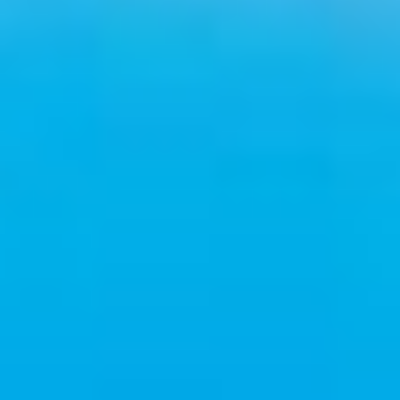
16 января в 22-м туре регулярного сезона баскетбольной
Евролиги мадридский «Реал» встретится с «Олимпиакосом».
Игра начнется в 22:45 по московскому времени. Аналитики
букмекерской компании PARI
оценили
шансы команд и изучили
ставки клиентов на грядущую встречу.
Аналитики считают «Реал» фаворитом.
Поставить
на победу
хозяев
можно
за
1.72
, что соответствует примерно 56%
вероятности. Триумф «Олимпиакоса» котируется за
2.12
(около 44%).
Клиенты PARI также верят в победу «королевского клуба». На