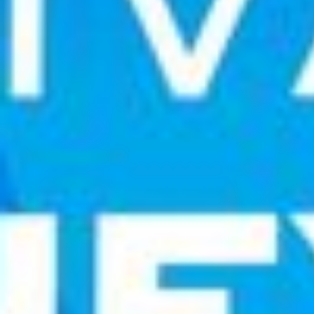
5
/5
Обзор
На сайт
5
/5
Обзор
На сайт
5
/5
Обзор
На сайт
Смотреть полный список
Букмекеры с бонусами
5
/5
Обзор
На сайт
5
/5
Обзор
На сайт
5
/5
Обзор
На сайт
Смотреть полный список
Букмекеры с лайв-ставками
5
/5
Обзор
На сайт
5
/5
Обзор
На сайт