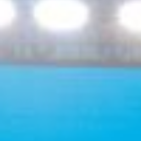
Технологии
Экология
6 августа 2026
08:28 /
Новости
Фестиваль северной культуры «Имандра» пройдет 22–23 авгус
19:09 /
Новости
Букмекер БЕТ-М обновил приветственную акцию
ТОП лучших легальных букмекерских контор России в 2026 го
Букмекеры
Лучшие букмекерские конторы для ставок на спорт в 2026 году
Букмекеры
Лучшие приложения БК для ставок на спорт
Букмекеры
Лучшие букмекерские конторы с минимальным депозитом в 20
Букмекеры
Лучшие букмекерские конторы для ставок на киберспорт в 2026
Букмекеры