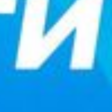
 «Барселона»)
 - нет
Выход в финал - да
Выход в финал - нет
3.25
1.35
4.00
1.25
4.00
1.25
4.00
1.25
5.50
1.15