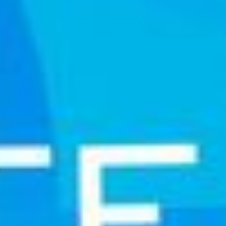
.
бонусный счёт, по факту выполнения условий. Информация об
ках, месте и порядке получения призов или выигрышей указана
Смотреть всё