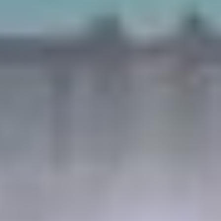
Промышленность
Технологии
Экология
6 августа 2026
08:28 /
Новости
Фестиваль северной культуры «Имандра» пройдет 22–23
августа в Мончегорске
19:09 /
Новости
Букмекер БЕТ-М обновил приветственную акцию
ТОП лучших легальных букмекерских контор России в 2026
году
Букмекеры
Лучшие букмекерские конторы для ставок на спорт в 2026
году
Букмекеры
Лучшие приложения БК для ставок на спорт
Букмекеры
Лучшие букмекерские конторы с минимальным депозитом в