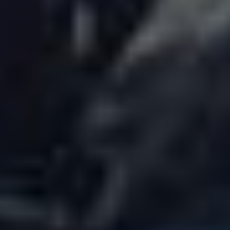
лучшие бомбардиры — Кордоба и Тюкавин
Новости
Карту болельщика превратят в цифровую экосистему.
Главный приз за прогнозы – электромобиль
Новости
Матч «Ротор» — «СКА-Хабаровск» стал самым крупным по
обороту букмекеров во 2-м туре Лиги PARI
Новости
БЕТСИТИ организовал на «ВТБ Арене» мероприятие к
финалу ЧМ-2026
Новости
Подписка
Реклама
Справочник компаний
Об издании
Редакция
Менеджмент
Архив
Справочный центр
Наши проекты
Ведомости
Ведомости&
Город