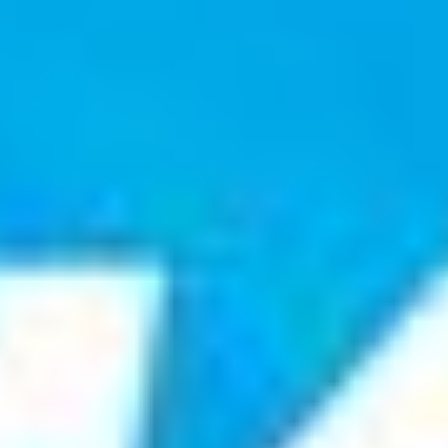
боев и уступил в трех. На данный момент идет на серии из
трех побед. В последнем поединке в августе в первом раунде
нокаутировал Тимоти Джонсона.
Лучшие букмекерские конторы для ставок во время боя
Олег Попов
Уроженец Калмыкии, мастер спорта России по рукопашному
бою. В профессиональных смешанных единоборствах
выступает с 2015 года. В 2021-м завоевал пояс MMA Series в
тяжелом весе, который защитил дважды, после чего перешел в
Bellator, где выиграл единственный бой. В апреле
дебютировал в PFL и одержал под эгидой организации
победы во всех трех поединках. В последнем бою в августе
единогласным решением судей одолел Линтона Васселла.
Лучшие букмекерские конторы для ставок на MMA с телефон