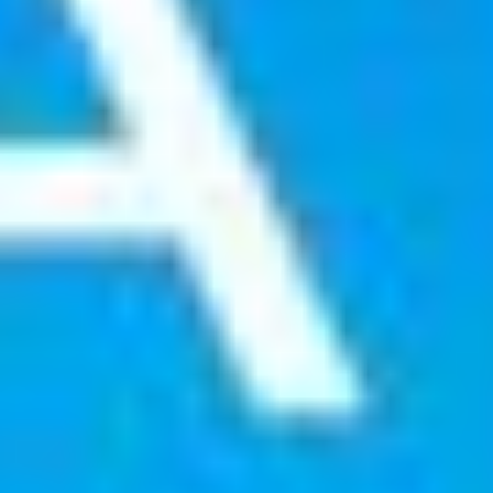
5
/5
Обзор
На сайт
5
/5
Обзор
На сайт
5
/5
Обзор
На сайт
Смотреть полный список
Букмекеры с лайв-ставками
5
/5
Обзор
На сайт
5
/5
Обзор
На сайт
5
/5
Обзор
На сайт
Смотреть полный список
БК с мобильной версией
5
/5
Обзор
На сайт
5
/5
Обзор
На сайт