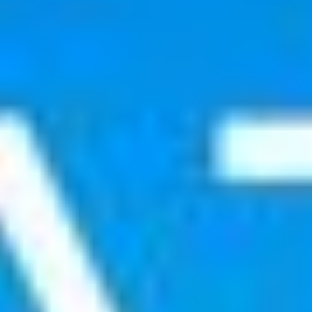
* Бонус зачисляется в виде фрибета на сумму до 1500 рублей.
Фрибет – бонусные средства, зачисляемые Участнику Акции
на бонусный счёт, по факту выполнения условий.
Информация об организаторе основанных на риске игр, пари,
о правилах их проведения, о призовом фонде таких игр, пари,
о количестве, сроках, месте и порядке получения призов или
выигрышей указана на сайте www.betcity.ru. Розыгрыш
происходит во время события.
Топы букмекеров
Смотреть всё
БК с минимальным депозитом
5
/5
Обзор
На сайт
5
/5
Обзор
На сайт
5
/5
Обзор
На сайт
Смотреть полный список
Букмекеры с бонусами