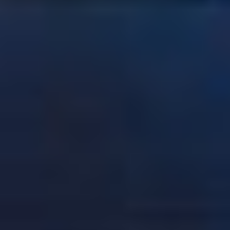
рекомендацией к покупке или продаже каких-либо активов.
На информационном ресурсе применяются рекомендательные
технологии (информационные технологии предоставления
информации на основе сбора, систематизации и анализа
сведений, относящихся к предпочтениям пользователей сети
«Интернет», находящихся на территории Российской
Федерации).
Все права защищены © АО Бизнес Ньюс Медиа, ИНН/КПП
7712108141/771501001, ОГРН 1027739124775, 127018, г.
Москва, вн.тер.г. муниципальный округ Марьина Роща, ул.
Полковая, д. 3, стр. 1 1999—
2026
Сетевое издание Ведомости (Vedomosti)
Решение Федеральной службы по надзору в сфере связи,
информационных технологий и массовых коммуникаций
(Роскомнадзор) от 27 ноября 2020 г. ЭЛ № ФС 77-79546
Учредитель: АО «Бизнес Ньюс Медиа»
Главный редактор: Казьмина Ирина Сергеевна