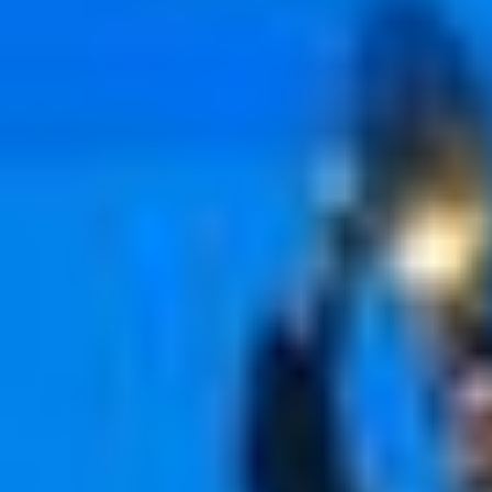
до 25 000 ₽
Бонус до 25 000 рублей от Марафона за регистрацию и
депозит
Получить бонус
Подробнее
327 дней 23 часов
Смотреть обзор бонуса Бонус БК PARI до 5000 рублей за
регистрацию и депозит
Фрибеты за депозит
Условия
до 5000 ₽
Бонус БК PARI до 5000 рублей за регистрацию и депозит
Получить бонус
Подробнее
146 дней 23 часов
Смотреть обзор бонуса Бонус Мелбет до 20 000 рублей на