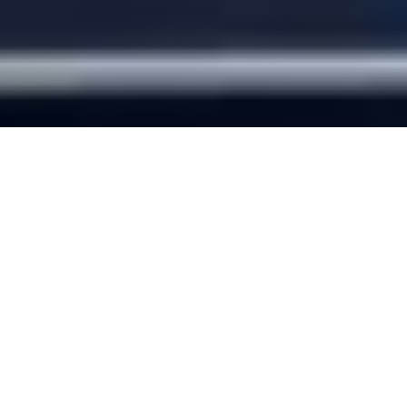
Электронная почта:
news@vedomosti.ru
Телефон:
+7 495 956-34-58
Сайт использует IP адреса, cookie и данные геолокации
Пользователей сайта, условия использования содержатся в
Политике по защите персональных данных