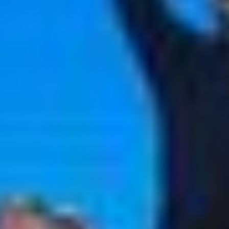
день рождения
Акции
Условия
до 20 000 ₽
Бонус Мелбет до 20 000 рублей на день рождения
Получить бонус
Подробнее
480 дней 23 часов
Смотреть обзор бонуса Промокод PARI на 9999 рублей за
регистрацию и первое пополнение счета
Промокоды
Условия