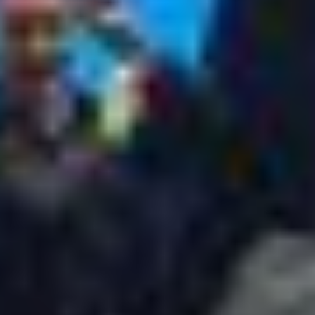
9999 ₽
Промокод PARI на 9999 рублей за регистрацию и первое
пополнение счета
Получить бонус
Подробнее
LUXURY
Промокоды
146 дней 23 часов
Смотреть всё
loading
Фестиваль северной культуры «Имандра» пройдет 22–23
августа в Мончегорске
Новости
Букмекер БЕТ-М обновил приветственную акцию
Новости
На UTLC CUP-2026 сыграют команды из России, Бразилии,
Сербии, Беларуси и Казахстана
Новости
ЧМ-2026 в «Марафоне»: самый крупный выигрыш, рекордные
коэффициенты и другие интересные факты
Новости
Финал ЧМ-2026 стал самым крупным по обороту и прибыли
букмекеров матчем в году
Новости
«Зенит» — чемпион, «Спартак» — первый клуб Москвы,