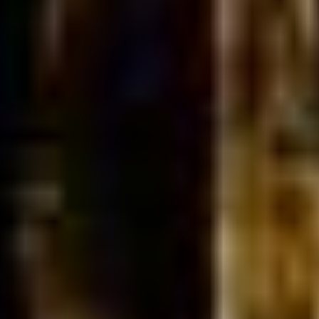
до 25 000 ₽
Бонус до 25 000 рублей от Марафона за регистрацию и
депозит
Получить бонус
Подробнее
324 дней 5 часов
Смотреть обзор бонуса Бонус БК PARI до 5000 рублей за
регистрацию и депозит
Фрибеты за депозит
Условия
до 5000 ₽
Бонус БК PARI до 5000 рублей за регистрацию и депозит
Получить бонус
Подробнее
143 дней 5 часов
Смотреть обзор бонуса Бонус Мелбет до 20 000 рублей на
день рождения
Акции
Условия