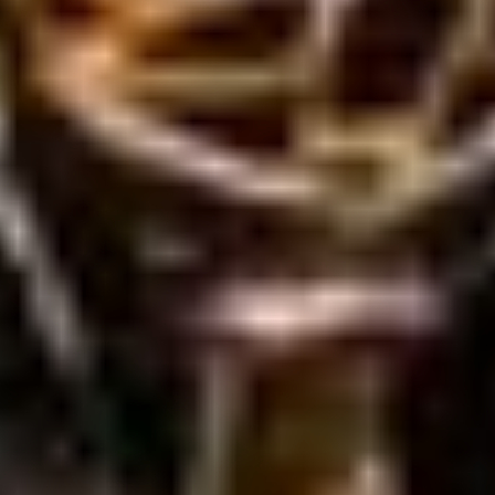
контексте ставок. Конечно, Остапенко порой демонстрирует
топовый уровень на грунте, но в целом её подводит
стабильность. Агрессивный стиль в плохие дни приводит к
обилию ошибок, и всегда трудно предсказать, какая версия
латвийки появится на корте.
Калинская в этом смысле более надежна. Когда нет проблем
со здоровьем, россиянка способна цепляться почти за любую
соперницу. И, похоже, на любом покрытии, ведь в Риме она
хороша даже на неудобном для себя грунте. После матча-
триллера с Синяковой Калинская не растеряла сил и уверенно
победила Бенчич. Пожалуй, есть явный смысл заиграть как
минимум плюсовую фору по геймам через россиянку.
Erid: 2VtzqukHk1d
Призовой квиз от БЕТСИТИ
Проверьте знания об истории Лиги чемпионов и заберите
подарок
* Бонус зачисляется в виде фрибета на сумму до 1500 рублей.
Фрибет – бонусные средства, зачисляемые Участнику Акции
на бонусный счёт, по факту выполнения условий.
Информация об организаторе основанных на риске игр, пари,