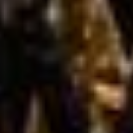
о правилах их проведения, о призовом фонде таких игр, пари,
о количестве, сроках, месте и порядке получения призов или
выигрышей указана на сайте www.betcity.ru. Розыгрыш
происходит во время события.
Топы букмекеров
Смотреть всё
БК с минимальным депозитом
5
/5
Обзор
На сайт
5
/5
Обзор
На сайт
5
/5
Обзор
На сайт
Смотреть полный список
Букмекеры с бонусами
5
/5
Обзор
На сайт