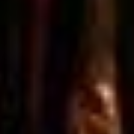
Лучшие бонусы
Смотреть всё
Реклама 18+ / ООО «ПАРИ»
Бонус для новых игроков — до 25000 рублей.
Реклама 18+ / ООО «ПАРИ»
Erid: 2VtzqwBJZPn
Смотреть обзор бонуса Промокод PARI на сумму до 25 000
рублей за регистрацию и депозит
Промокоды
Условия