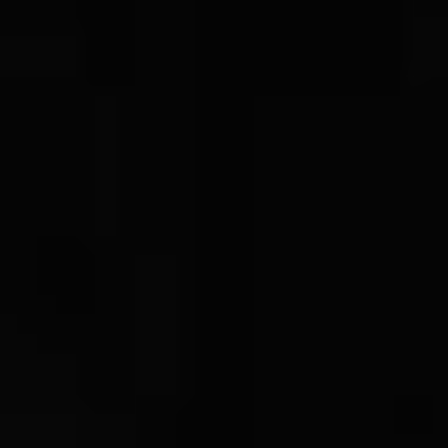
Александр Бокулёв
5
/5
Рейтинг