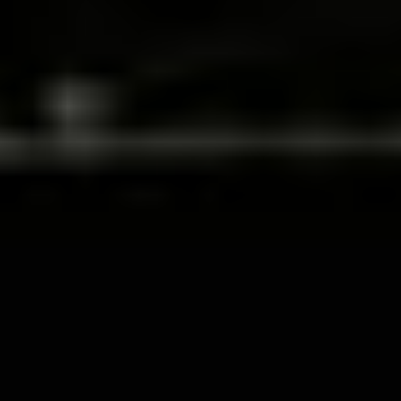
Новости
«Зенит» — чемпион, «Спартак» — первый клуб Москвы,
лучшие бомбардиры — Кордоба и Тюкавин
Новости
Карту болельщика превратят в цифровую экосистему.
Главный приз за прогнозы – электромобиль
Новости
Подписка
Реклама
Справочник компаний
Об издании
Редакция
Менеджмент
Архив
Справочный центр
Наши проекты
Ведомости
Ведомости&
Город
Промышленность
Технологии
Экология