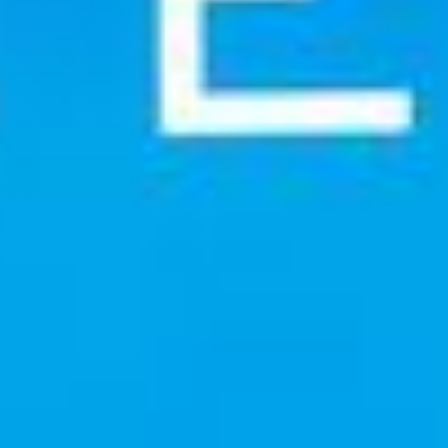
в 2024 г. Сумеет ли первая ракетка России победить грозную