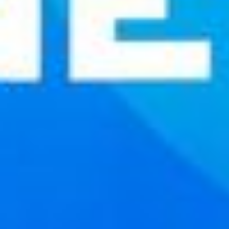
Прогноз и ставка
Прямая трансляция:
телеканал Eurosport, его платформа Eurosp
Турнирная сетка
Барбора Крейчикова (30 лет, 38-я ракетка мира)
1-й круг: Ханна Клагмен (Великобритания) – 6:1, 6:4
Мирра Андреева (19 лет, 5-я ракетка мира, 5-й номер посева
1-й круг: Магда Линетт (Польша) – 7:5, 6:4
Победительница этого матча в третьем круге встретится с си
Барбора Крейчикова