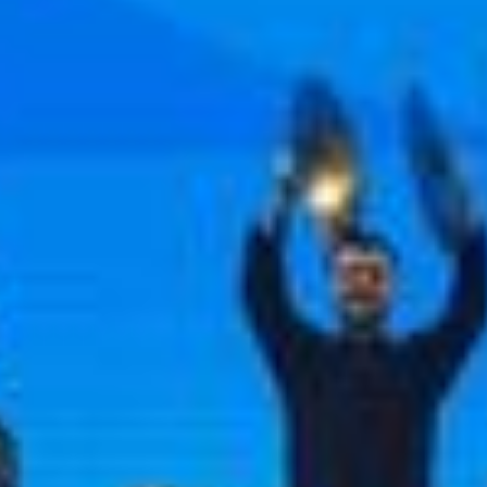
в парном. Олимпийская чемпионка Токио-2020 в женской паре. Н
титулов на траве не брала. В нынешнем сезоне на этом покрытии 
Гаррос» пропустила. Всего в 2026 г. одержала 13 побед при сем
а уровне WTA выиграла шесть одиночных турниров, но ни одного
ила на «Ролан Гаррос» и в Линце, дошла до финала в Мадриде и 
зала в прошлом году, когда дошла до четвертьфинала.