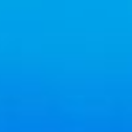
унькова (Чехия)