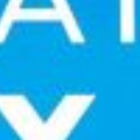
Поражения
Разница голов
49
189-146
29
146-189