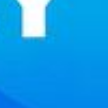
манда 2
Турнир
«Лестер»
АПЛ
эмптон»
АПЛ
Лестер»
АПЛ
райтон»
АПЛ
ст Хэм»
АПЛ