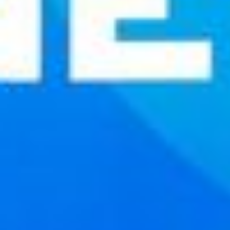
Последние пять матчей «Лестер Сити»
:
Дата
Команда 1
Счет
Ко
26.12.2024
«Ливерпуль»
3:1
22.12.2024
«Лестер»
0:3
«Вулверх
14.12.2024
«Ньюкасл»
4:0
«
08.12.2024
«Лестер»
2:2
«Б
03.12.2024
«Лестер»
3:1
«Ве
Последние пять матчей «Манчестер Сити»
: