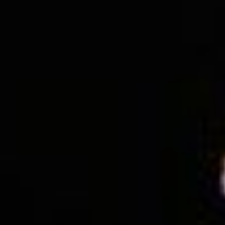
Действие
Победы
Ничьи
Пора
Нидерланды
0
0
0
Узбекистан
0
0
0
Последние пять матчей сборной Нидерландов:
Дата
Команда 1
Счет
03.06.2026
Нидерланды
0:1
31.03.2026
Нидерланды
1:1
27.03.2026
Нидерланды
2:1
17.11.2025
Нидерланды
4:0