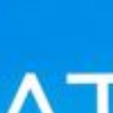
титульный бой в полутяжелом весе (до 93,4 кг) между таджик
Ибрагимов
Россия
35