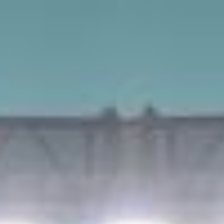
промокодом VED25