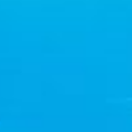
рд
на финал Гран-при ACA,