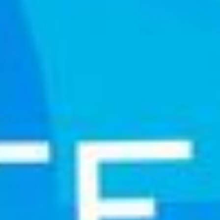
истанцем Фаридуном Одиловым и россиянином Адланом