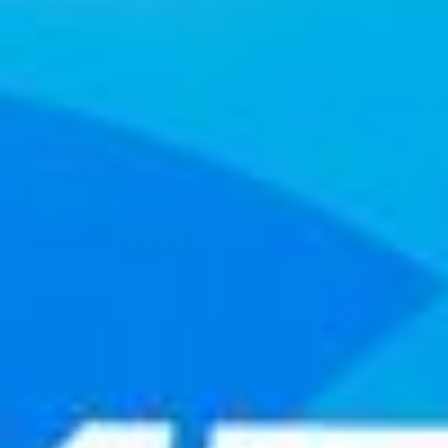
Главная
Прогнозы
Фаридун Одилов — Адлан Ибрагимов, 15 дека
Фаридун Одилов — Адлан Ибра
трансляция и полный кард
Обновлено:
13 декабря 2024, 17:43
Поединок за два пояса
Александр Бокулёв