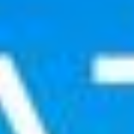
подарок
* Бонус зачисляется в виде фрибета на сумму до 1500 рублей.
Фрибет – бонусные средства, зачисляемые Участнику Акции
на бонусный счёт, по факту выполнения условий.
Информация об организаторе основанных на риске игр, пари,
о правилах их проведения, о призовом фонде таких игр, пари,
о количестве, сроках, месте и порядке получения призов или
выигрышей указана на сайте www.betcity.ru. Розыгрыш
происходит во время события.
Топы букмекеров
Смотреть всё
БК с минимальным депозитом
5
/5
Обзор
На сайт
5
/5
Обзор
На сайт
5
/5
Обзор
На сайт