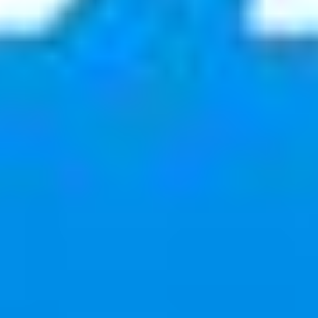
Ставки на тоталы
Три из пяти очных матчей спортсменок продлились три сета.
Сейчас
WINLINE
предлагает коэффициенты 1,88 на ТБ (21,5)
и 1,892 на ТМ (21,5).
Сравнение коэффициентов букмекеров
Победа
Победа
ТБ
Т
Действие
Пегулы
Потаповой
(21,5)
(21
WINLINE
1,47
2,67
1,88
1,92
Прогноз и ставка