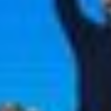
145 дней 15 часов
Смотреть обзор бонуса Бонус Мелбет до 20 000 рублей на
день рождения
Акции
Условия
до 20 000 ₽
Бонус Мелбет до 20 000 рублей на день рождения
Получить бонус
Подробнее
479 дней 15 часов
Смотреть обзор бонуса Промокод PARI на 9999 рублей за
регистрацию и первое пополнение счета
Промокоды
Условия