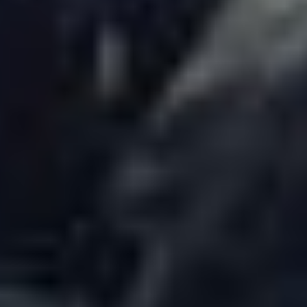
Новости
«Зенит» — чемпион, «Спартак» — первый клуб Москвы,
лучшие бомбардиры — Кордоба и Тюкавин
Новости
Карту болельщика превратят в цифровую экосистему.
Главный приз за прогнозы – электромобиль
Новости
Матч «Ротор» — «СКА-Хабаровск» стал самым крупным по
обороту букмекеров во 2-м туре Лиги PARI
Новости
БЕТСИТИ организовал на «ВТБ Арене» мероприятие к
финалу ЧМ-2026
Новости
Подписка
Реклама
Справочник компаний
Об издании
Редакция
Менеджмент
Архив
Справочный центр
Наши проекты