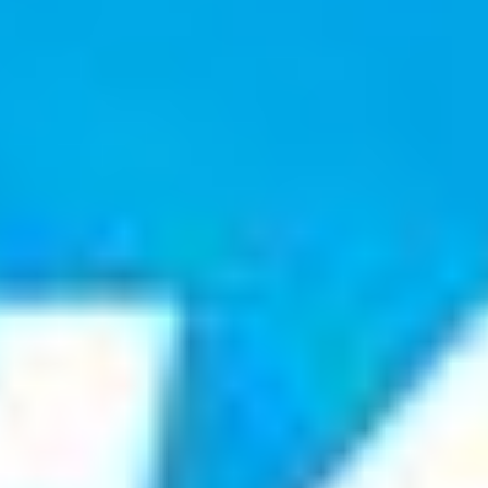
Джессика Пегула
Бывшая первая ракетка мира в парном разряде. Выиграла 11
турниров WTA в одиночном разряде, в том числе два
грунтовых – в Чарльстоне в 2025 и 2026 гг. В нынешнем
сезоне также взяла титул на харде в Дубае, дошла до
полуфинала на Australian Open и в Брисбене. Всего в 2026 г.
одержала 27 побед при пяти поражениях.
ЛУЧШИЕ БУКМЕКЕРЫ ДЛЯ СТАВОК НА ТЕННИС С ТЕЛЕФОНА
Анастасия Потапова
Бывшая первая ракетка мира среди юниоров. На уровне WTA
выиграла три турнира в одиночном разряде – один на грунте,
два на харде. В нынешнем сезоне дошла до финала в Линце,
полуфинала в Мадриде и четвертьфинала в Клуж-Напоке, на
Australian Open вылетела в третьем круге. Всего в 2026 г.