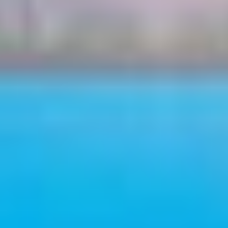
Александр Бокулёв
5
/5
Рейтинг