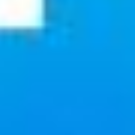
5
/5
Обзор
На сайт
5
/5
Обзор
На сайт
Смотреть полный список
Смотреть всё
Лучшие бонусы
Смотреть всё
Реклама 18+ / ООО «ПАРИ»
Бонус для новых игроков — до 25000 рублей.
Реклама 18+ / ООО «ПАРИ»
Erid: 2VtzqwBJZPn
Смотреть обзор бонуса Промокод PARI на сумму до 25 000