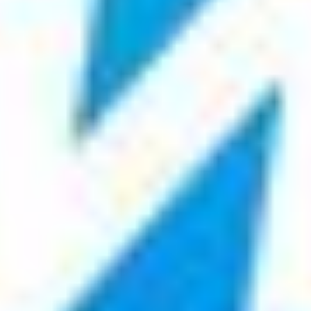
одержала 19 побед при 11 поражениях. На турнире в Риме уже
показала свой лучший результат. В прошлом сезоне вылетела
во втором круге.
ЛУЧШИЕ БУКМЕКЕРЫ ДЛЯ СТАВОК ВО ВРЕМЯ МАТЧА
Личные встречи
Спортсменки ранее провели пять официальных очных матчей
на харде. Во всех случаях побеждала Пегула.
Ставки на исход
Букмекеры считают американку явной фавориткой. В
WINLINE
предлагают коэффициенты 1,47 на её победу и 2,67
на успех австрийки.