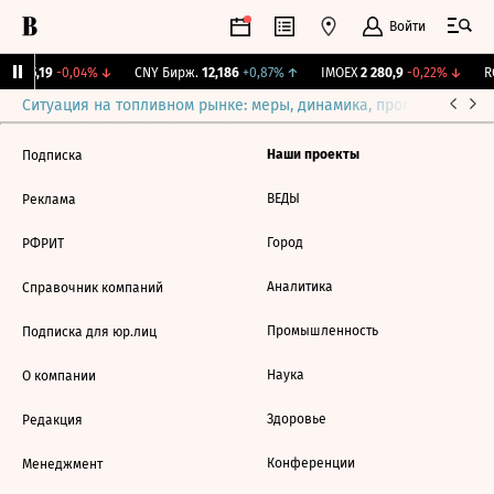
Войти
I
115,19
-0,04%
↓
CNY Бирж.
12,186
+0,87%
↑
IMOEX
2 280,9
-0,22%
↓
RG
Ситуация на топливном рынке: меры, динамика, прогнозы
Выб
Наши проекты
Подписка
ВЕДЫ
Реклама
Город
РФРИТ
Аналитика
Справочник компаний
Промышленность
Подписка для юр.лиц
Наука
О компании
Здоровье
Редакция
Конференции
Менеджмент