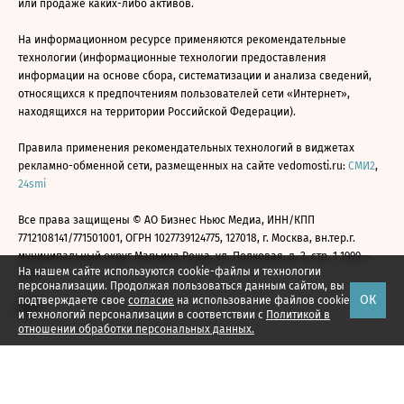
или продаже каких-либо активов.
На информационном ресурсе применяются рекомендательные
технологии (информационные технологии предоставления
информации на основе сбора, систематизации и анализа сведений,
относящихся к предпочтениям пользователей сети «Интернет»,
находящихся на территории Российской Федерации).
Правила применения рекомендательных технологий в виджетах
рекламно-обменной сети, размещенных на сайте vedomosti.ru:
СМИ2
,
24smi
Все права защищены © АО Бизнес Ньюс Медиа, ИНН/КПП
7712108141/771501001, ОГРН 1027739124775, 127018, г. Москва, вн.тер.г.
муниципальный округ Марьина Роща, ул. Полковая, д. 3, стр. 1 1999—
На нашем сайте используются cookie-файлы и технологии
2026
персонализации. Продолжая пользоваться данным сайтом, вы
ОК
подтверждаете свое
согласие
на использование файлов cookie
и технологий персонализации в соответствии с
Политикой в
отношении обработки персональных данных.