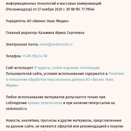
информационных технологий и массовых коммуникаций
(Роскомнадзор) от 27 ноября 2020 г. ЭЛ № ФС 77-79546
Учредитель: АО «Бизнес Ньюс Медиа»
Главный редактор: Казьмина Ирина Сергеевна
Электронная почта:
news@vedomosti.ru
Телефон:
+7 495 956-34-58
Сайт использует
IP адреса, cookie и данные геолокации
Пользователей сайта, условия использования содержатся в
Политике
в отношении обработки персональных данных АО «Бизнес Ньюс
Медиа»
Любое использование материалов допускается только при
соблюдении
правил перепечатки
и при наличии гиперссылки на
vedomosti.ru
Новости, аналитика, прогнозы и другие материалы, представленные
на данном сайте, не являются офертой или рекомендацией к покупке