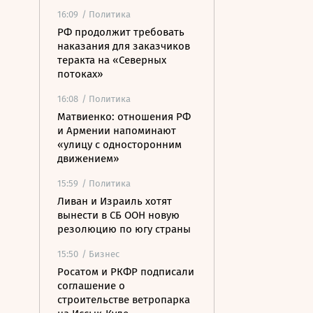
16:09
/ Политика
РФ продолжит требовать
наказания для заказчиков
теракта на «Северных
потоках»
16:08
/ Политика
Матвиенко: отношения РФ
и Армении напоминают
«улицу с односторонним
движением»
15:59
/ Политика
Ливан и Израиль хотят
вынести в СБ ООН новую
резолюцию по югу страны
15:50
/ Бизнес
Росатом и РКФР подписали
соглашение о
строительстве ветропарка