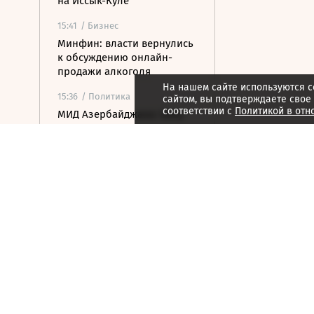
на Иссык-Куле
15:41
/ Бизнес
Минфин: власти вернулись
к обсуждению онлайн-
продажи алкоголя
На нашем сайте используются c
15:36
/ Политика
сайтом, вы подтверждаете свое
соответствии с
Политикой в отн
МИД Азербайджана: Баку
готов поставлять газ на
Украину
15:32
/ Финансы
Банк России поднял
официальный курс
доллара выше 81 рубля
15:23
/ Бизнес
Путин постановил создать
в Якутии и Смоленской
области алмазный кластер
15:21
/ Политика