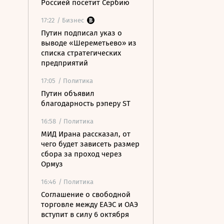
Россией посетит Сербию
17:22
/ Бизнес
Путин подписал указ о
выводе «Шереметьево» из
списка стратегических
предприятий
17:05
/ Политика
Путин объявил
благодарность рэперу ST
16:58
/ Политика
МИД Ирана рассказал, от
чего будет зависеть размер
сбора за проход через
Ормуз
16:46
/ Политика
Соглашение о свободной
торговле между ЕАЭС и ОАЭ
вступит в силу 6 октября