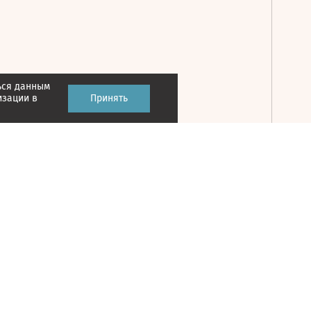
ься данным
Принять
изации в