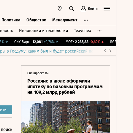
Войти
Политика
Общество
Менеджмент
нность
Инновации и технологии
Техуспех
ть
Политика
Общество
Менеджмент
↑
CNY Бирж.
12,081
+0,76%
↑
IMOEX
2 285,88
-0,69%
↓
RGBITR
776,41
+0,
ры в Госдуму: каким был и будет российский парламент
Война н
Спецпроект 16+
Россияне в июле оформили
ипотеку по базовым программам
на 109,2 млрд рублей
йти
 поиск