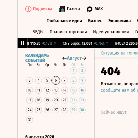
Подписка
Газета
MAX
Глобальные идеи
Бизнес
Экономика
ВЕДЫ
Правила торговли
Идеи управления
Г
Глобальные идеи
Бизнес
Экономик
27%
↓
RGBI
115,35
+0,18%
↑
CNY Бирж.
12,081
+0,76%
↑
IMOEX
2 285,88
-
Ситуация на топл
КАЛЕНДАРЬ
Август
СОБЫТИЙ
Пн
Вт
Ср
Чт
Пт
Сб
Вс
404
1
2
3
4
5
6
7
8
9
Возможно, неправ
сообщите нам об
10
11
12
13
14
15
16
17
18
19
20
21
22
23
24
25
26
27
28
29
30
Сейчас ищут:
31
6 августа 2026