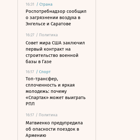
16:31
/
Страна
Роспотребнадзор сообщил
о загрязнении воздуха в
Энгельсе и Саратове
16:27
/ Политика
Совет мира США заключил
первый контракт на
строительство военной
базы в Газе
16:17
/
Спорт
Топ-трансфер,
сплоченность и яркая
молодежь: почему
«Спартак» может выиграть
РПЛ
16:17
/ Политика
Матвиенко предупредила
об опасности поездок в
Армению