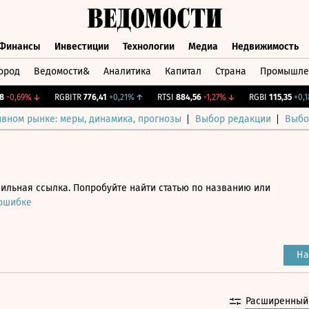
Финансы
Инвестиции
Технологии
Медиа
Недвижимость
ород
Ведомости&
Аналитика
Капитал
Страна
Промышле
а
Финансы
Инвестиции
Технологии
Медиа
Недвижимос
0,69%
↓
RGBITR
776,41
+0,21%
↑
RTSI
884,56
-1,27%
↓
RGBI
115,35
+0,18%
ивном рынке: меры, динамика, прогнозы
Выбор редакции
Выбо
ильная ссылка. Попробуйте найти статью по названию или
 ошибке
На
Расширенный