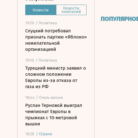
Новости
Новости
компаний
ПОПУЛЯРНО
19:19
/ Политика
Слуцкий потребовал
признать партию «Яблоко»
нежелательной
организацией
19:10
/ Политика
Турецкий министр заявил о
сложном положении
Европы из-за отказа от
газа из РФ
18:44
/ Стиль жизни
Руслан Терновой выиграл
чемпионат Европы в
прыжках с 10-метровой
вышки
18:28
/
Страна