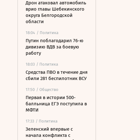
Дрон атаковал автомобиль
врио главы Шебекинского
округа Белгородской
области
18:04
/ Политика
Путин поблагодарил 76-ю
дивизию ВДВ за боевую
работу
18:03
/ Политика
Средства ПВО в течение дня
сбили 281 беспилотник ВСУ
17:50
/ Общество
Первая в истории 500-
балльница ЕГЭ поступила в
МФТИ
17:33
/ Политика
Зеленский впервые с
начала конфликта с