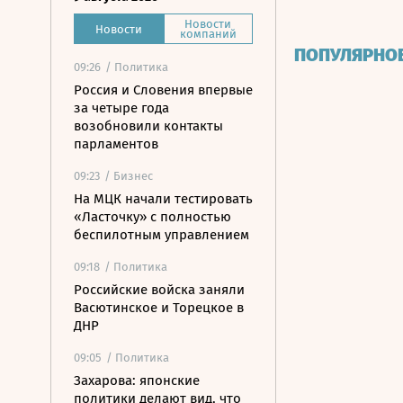
Новости
Новости
компаний
ПОПУЛЯРНО
09:26
/ Политика
Россия и Словения впервые
за четыре года
возобновили контакты
парламентов
09:23
/ Бизнес
На МЦК начали тестировать
«Ласточку» с полностью
беспилотным управлением
09:18
/ Политика
Российские войска заняли
Васютинское и Торецкое в
ДНР
09:05
/ Политика
Захарова: японские
политики делают вид, что