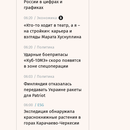
России в цифрах и
графиках
06:20
/ Экономика
«Кто-то ходит в театр, а я –
на стройки»: карьера и
взгляды Марата Хуснуллина
06:20
/ Политика
Ударные боеприпасы
«Куб-10МЭ» скоро появятся
в зоне спецоперации
06:03
/ Политика
Финляндия отказалась
передавать Украине ракеты
для Patriot
06:00
/
ESG
Экспедиция обнаружила
краснокнижные растения в
горах Карачаево-Черкесии