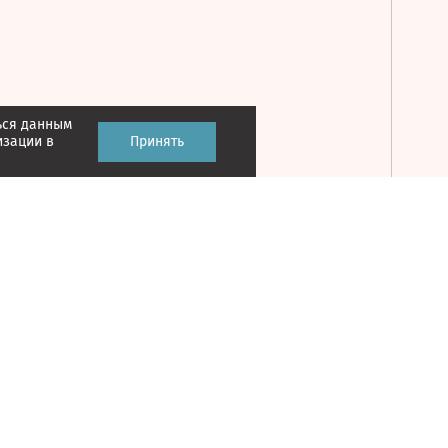
ься данным
Принять
изации в