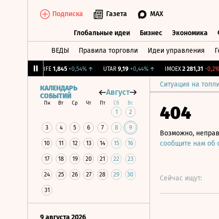
Подписка
Газета
MAX
Глобальные идеи
Бизнес
Экономика
ВЕДЫ
Правила торговли
Идеи управления
Г
Глобальные идеи
Бизнес
Экономик
+1,31%
↑
LIFE
1,845
+0,54%
↑
UTAR
9,19
+0,44%
↑
IMOEX
2 281,31
-0,2%
↓
Ситуация на топл
КАЛЕНДАРЬ
Август
СОБЫТИЙ
Пн
Вт
Ср
Чт
Пт
Сб
Вс
404
1
2
3
4
5
6
7
8
9
Возможно, неправ
сообщите нам об
10
11
12
13
14
15
16
17
18
19
20
21
22
23
24
25
26
27
28
29
30
Сейчас ищут:
31
9 августа 2026