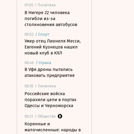
07:02
/ Политика
В Нигере 22 человека
погибли из-за
столкновения автобусов
06:52
/
Спорт
Умер отец Лионеля Месси,
Евгений Кузнецов нашел
новый клуб в КХЛ
06:46
/
Страна
В Уфе дроны пытались
атаковать предприятия
06:35
/ Политика
Российские войска
поразили цели в портах
Одессы и Черноморска
06:21
/ Общество
Коренные и
малочисленные: народы в