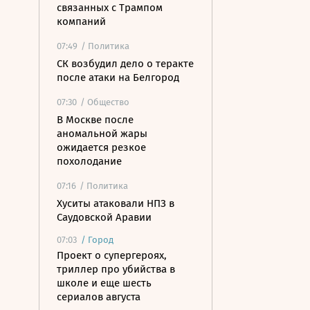
связанных с Трампом
компаний
07:49
/ Политика
СК возбудил дело о теракте
после атаки на Белгород
07:30
/ Общество
В Москве после
аномальной жары
ожидается резкое
похолодание
07:16
/ Политика
Хуситы атаковали НПЗ в
Саудовской Аравии
07:03
/
Город
Проект о супергероях,
триллер про убийства в
школе и еще шесть
сериалов августа