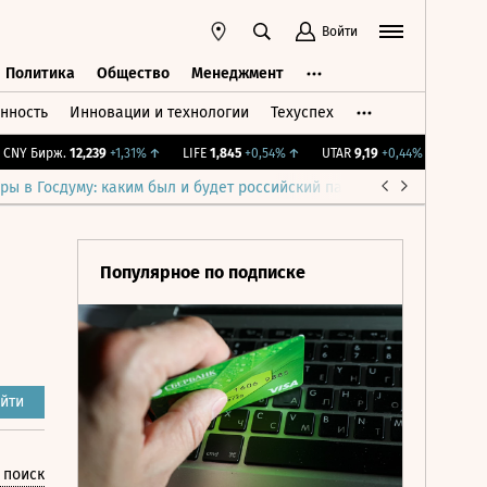
Войти
Политика
Общество
Менеджмент
нность
Инновации и технологии
Техуспех
ть
Политика
Общество
Менеджмент
Y Бирж.
12,239
+1,31%
↑
LIFE
1,845
+0,54%
↑
UTAR
9,19
+0,44%
↑
IMOEX
2
ры в Госдуму: каким был и будет российский парламент
Война н
Популярное по подписке
йти
 поиск