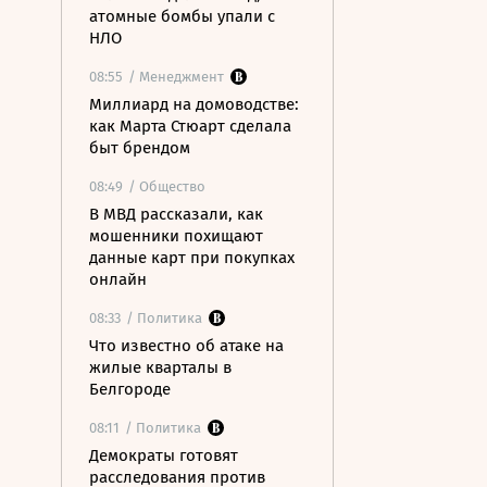
атомные бомбы упали с
НЛО
08:55
/ Менеджмент
Миллиард на домоводстве:
как Марта Стюарт сделала
быт брендом
08:49
/ Общество
В МВД рассказали, как
мошенники похищают
данные карт при покупках
онлайн
08:33
/ Политика
Что известно об атаке на
жилые кварталы в
Белгороде
08:11
/ Политика
Демократы готовят
расследования против