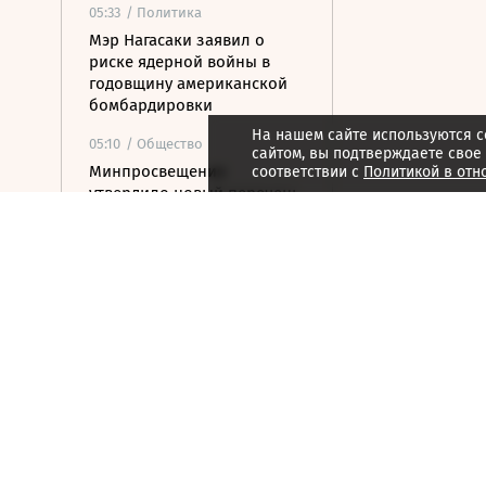
05:33
/ Политика
Мэр Нагасаки заявил о
риске ядерной войны в
годовщину американской
бомбардировки
На нашем сайте используются c
05:10
/ Общество
сайтом, вы подтверждаете свое
Минпросвещения
соответствии с
Политикой в отн
утвердило новый перечень
учебников
04:30
/ Политика
Ночью над Россией сбито
153 дрона ВСУ
04:26
/ Стиль жизни
На бис: последние
концерты культовых групп
04:25
/ Общество
Смертельный трюк: как
Элиша Отис сделал лифт