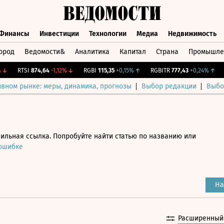
Финансы
Инвестиции
Технологии
Медиа
Недвижимость
ород
Ведомости&
Аналитика
Капитал
Страна
Промышле
а
Финансы
Инвестиции
Технологии
Медиа
Недвижимос
RTSI
874,64
-1,12%
↓
RGBI
115,35
+0,15%
↑
RGBITR
777,43
+0,24%
↑
CN
ивном рынке: меры, динамика, прогнозы
Выбор редакции
Выбо
ильная ссылка. Попробуйте найти статью по названию или
 ошибке
На
Расширенный