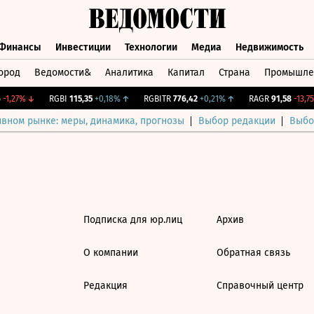
Финансы
Инвестиции
Технологии
Медиа
Недвижимость
ород
Ведомости&
Аналитика
Капитал
Страна
Промышле
а
Финансы
Инвестиции
Технологии
Медиа
Недвижимос
-1,27%
↓
RGBI
115,35
+0,18%
↑
RGBITR
776,42
+0,21%
↑
RAGR
91,58
-13,75
ивном рынке: меры, динамика, прогнозы
Выбор редакции
Выбо
Подписка для юр.лиц
Архив
О компании
Обратная связь
Редакция
Справочный центр