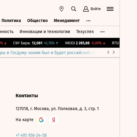
Войти
Политика
Общество
Менеджмент
нность
Инновации и технологии
Техуспех
ть
Политика
Общество
Менеджмент
%
↓
CNY Бирж.
12,081
+0,76%
↑
IMOEX
2 285,88
-0,69%
↓
RTSI
884,56
-1,2
ры в Госдуму: каким был и будет российский парламент
Война н
Контакты
127018, г. Москва, ул. Полковая, д. 3, стр. 1
На карте
+7 495 956-34-58