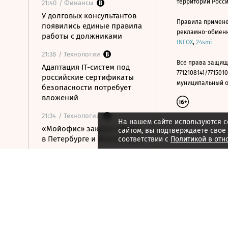
территории Росс
21:40
/ Финансы
У долговых консультантов
Правила примене
появились единые правила
рекламно-обменно
работы с должниками
INFOX
,
24smi
21:38
/ Технологии
Все права защищ
Адаптация IT-систем под
7712108141/7715010
российские сертификаты
муниципальный окр
безопасности потребует
вложений
21:34
/ Технологии
На нашем сайте используются c
«Мойофис» закрыл офисы
сайтом, вы подтверждаете свое
в Петербурге и Иннополисе
соответствии с
Политикой в отн
21:33
/ Политика
Россия поддержала
расширение
авиасообщения с
Казахстаном
21:28
/ Недвижимость