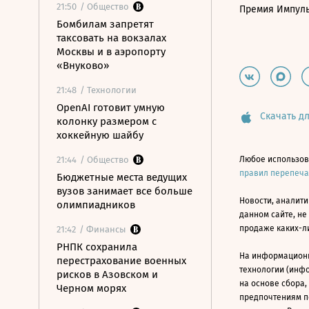
21:50
/ Общество
Премия Импул
Бомбилам запретят
таксовать на вокзалах
Москвы и в аэропорту
«Внуково»
21:48
/ Технологии
OpenAI готовит умную
Скачать дл
колонку размером с
хоккейную шайбу
21:44
/ Общество
Любое использов
правил перепеч
Бюджетные места ведущих
вузов занимает все больше
Новости, аналити
олимпиадников
данном сайте, не
продаже каких-л
21:42
/ Финансы
РНПК сохранила
На информацион
перестрахование военных
технологии (инф
рисков в Азовском и
на основе сбора,
Черном морях
предпочтениям п