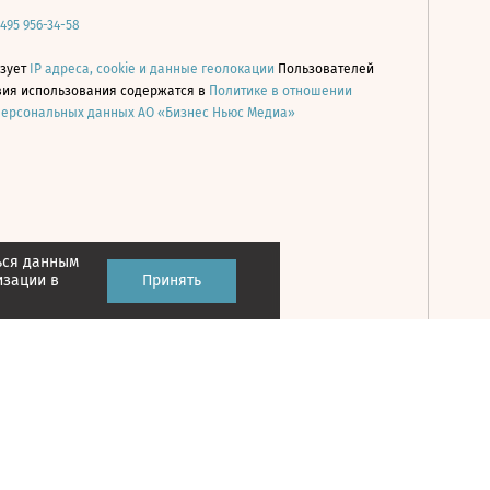
 495 956-34-58
ьзует
IP адреса, cookie и данные геолокации
Пользователей
овия использования содержатся в
Политике в отношении
персональных данных АО «Бизнес Ньюс Медиа»
ься данным
Принять
изации в