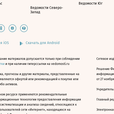
ьс
Ведомости Юг
Ведомости Северо-
Запад
я iOS
Скачать для Android
ание материалов допускается только при соблюдении
Сетевое изд
атки
и при наличии гиперссылки на vedomosti.ru
Решение Фе
ка, прогнозы и другие материалы, представленные на
информацио
 являются офертой или рекомендацией к покупке или
от 27 ноября
ибо активов.
Учредитель
ном ресурсе применяются рекомендательные
ормационные технологии предоставления информации
Главный ре
 систематизации и анализа сведений, относящихся к
ользователей сети «Интернет», находящихся на
Электронна