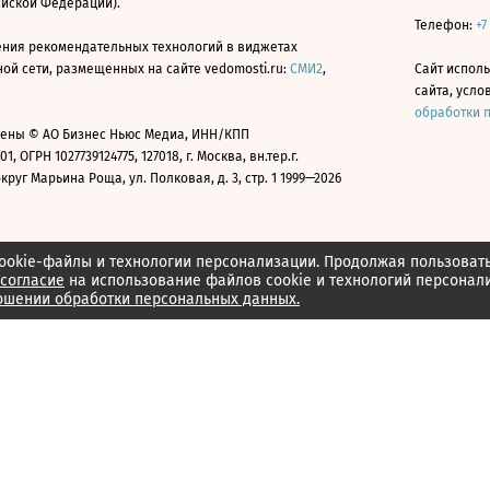
ийской Федерации).
Телефон:
+7
ния рекомендательных технологий в виджетах
й сети, размещенных на сайте vedomosti.ru:
СМИ2
,
Сайт испол
сайта, усл
обработки 
ены © АО Бизнес Ньюс Медиа, ИНН/КПП
01, ОГРН 1027739124775, 127018, г. Москва, вн.тер.г.
уг Марьина Роща, ул. Полковая, д. 3, стр. 1 1999—2026
ookie-файлы и технологии персонализации. Продолжая пользоват
согласие
на использование файлов cookie и технологий персонал
ошении обработки персональных данных.