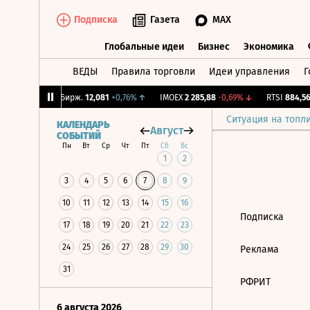
Подписка
Газета
MAX
Глобальные идеи
Бизнес
Экономика
ВЕДЫ
Правила торговли
Идеи управления
Г
Глобальные идеи
Бизнес
Экономик
,75%
↓
CNY Бирж.
12,081
+0,76%
↑
IMOEX
2 285,88
-0,69%
↓
RTSI
884,56
Ситуация на топл
КАЛЕНДАРЬ
Август
СОБЫТИЙ
Пн
Вт
Ср
Чт
Пт
Сб
Вс
1
2
3
4
5
6
7
8
9
10
11
12
13
14
15
16
Подписка
17
18
19
20
21
22
23
24
25
26
27
28
29
30
Реклама
31
РФРИТ
6 августа 2026