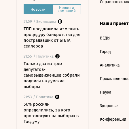
Справочник ко
Новости
Новости
компаний
21:59
/ Экономика
Наши проек
ТПП предложила изменить
процедуру банкротства для
ВЕДЫ
пострадавших от БПЛА
селлеров
Город
21:55
/ Политика
Только два из трех
Аналитика
депутатов-
самовыдвиженцев собрали
Промышленнос
подписи на думские
выборы
Наука
21:53
/ Политика
56% россиян
Здоровье
определились, за кого
проголосуют на выборах в
Конференции
Госдуму