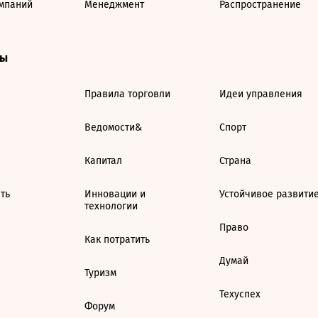
мпаний
Менеджмент
Распространение
ты
Правила торговли
Идеи управления
Ведомости&
Спорт
Капитал
Страна
ть
Инновации и
Устойчивое развити
технологии
Право
Как потратить
Думай
Туризм
Техуспех
Форум