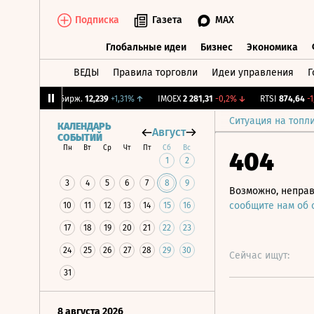
Подписка
Газета
MAX
Глобальные идеи
Бизнес
Экономика
ВЕДЫ
Правила торговли
Идеи управления
Г
Глобальные идеи
Бизнес
Экономик
1%
↑
CNY Бирж.
12,239
+1,31%
↑
IMOEX
2 281,31
-0,2%
↓
RTSI
874,64
-1,12
Ситуация на топл
КАЛЕНДАРЬ
Август
СОБЫТИЙ
Пн
Вт
Ср
Чт
Пт
Сб
Вс
404
1
2
3
4
5
6
7
8
9
Возможно, неправ
сообщите нам об
10
11
12
13
14
15
16
17
18
19
20
21
22
23
24
25
26
27
28
29
30
Сейчас ищут:
31
8 августа 2026