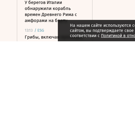
У берегов Италии
обнаружили корабль
времен Древнего Рима с
амфорами на борту
На нашем сайте используются c
13:13
/
ESG
сайтом, вы подтверждаете свое
соответствии с
Политикой в отн
Грибы, включая мухоморы,
становятся пищей оленей
Камчатки перед зимой
13:07
/ Политика
Силы ПВО сбили 19
летевших на Москву БПЛА
13:05
/ Политика
Сооснователь Wikipedia
назвал платформу
«пропагандистским
органом ЦРУ»
12:53
/ Политика
Партия «Тиса» выдвинула
экс-главу Верховного суда в