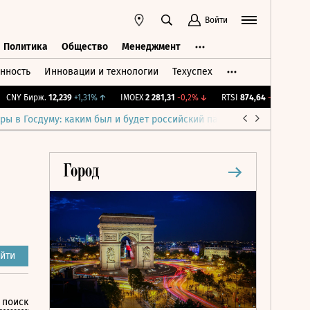
Войти
Политика
Общество
Менеджмент
нность
Инновации и технологии
Техуспех
ть
Политика
Общество
Менеджмент
NY Бирж.
12,239
+1,31%
↑
IMOEX
2 281,31
-0,2%
↓
RTSI
874,64
-1,12%
↓
RG
ры в Госдуму: каким был и будет российский парламент
Война н
йти
 поиск