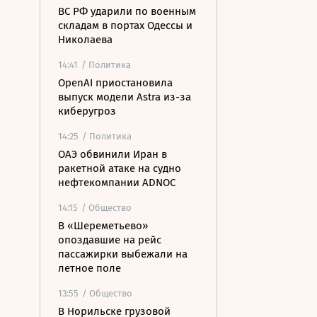
ВС РФ ударили по военным
складам в портах Одессы и
Николаева
14:41
/ Политика
OpenAI приостановила
выпуск модели Astra из-за
киберугроз
14:25
/ Политика
ОАЭ обвинили Иран в
ракетной атаке на судно
нефтекомпании ADNOC
14:15
/ Общество
В «Шереметьево»
опоздавшие на рейс
пассажирки выбежали на
летное поле
13:55
/ Общество
В Норильске грузовой