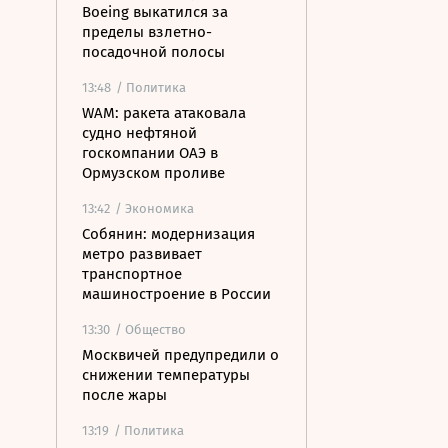
Boeing выкатился за
пределы взлетно-
посадочной полосы
13:48
/ Политика
WAM: ракета атаковала
судно нефтяной
госкомпании ОАЭ в
Ормузском проливе
13:42
/ Экономика
Собянин: модернизация
метро развивает
транспортное
машиностроение в России
13:30
/ Общество
Москвичей предупредили о
снижении температуры
после жары
13:19
/ Политика