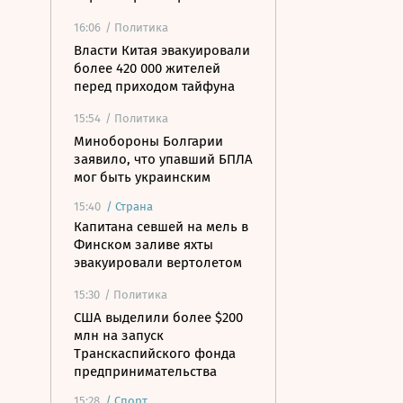
16:06
/ Политика
Власти Китая эвакуировали
более 420 000 жителей
перед приходом тайфуна
15:54
/ Политика
Минобороны Болгарии
заявило, что упавший БПЛА
мог быть украинским
15:40
/
Страна
Капитана севшей на мель в
Финском заливе яхты
эвакуировали вертолетом
15:30
/ Политика
США выделили более $200
млн на запуск
Транскаспийского фонда
предпринимательства
15:28
/
Спорт