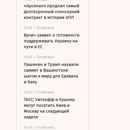
«Арсенал» продлил самый
долгосрочный спонсоркий
контракт в истории АПЛ
15:26
/ Политика
Вучич заявил о готовности
поддерживать Украину на
пути в ЕС
15:07
/ Политика
Пашинян и Трамп назвали
саммит в Вашингтоне
шагом к миру для Еревана
и Баку
14:53
/ Политика
ТАСС: Уиткофф и Кушнер
могут посетить Киев и
Москву на следующей
неделе
14:49
/ Политика