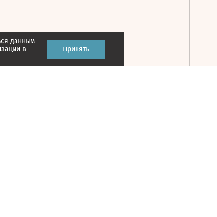
ься данным
Принять
изации в