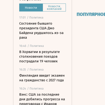
Новости
Новости
компаний
ПОПУЛЯРНО
17:01
/ Политика
Состояние бывшего
президента США Джо
Байдена ухудшилось из-за
рака
16:46
/ Политика
В Хорватии в результате
столкновения поездов
пострадали 19 человек
16:35
/ Политика
Финляндия введет экзамен
на гражданство с 2027 года
16:24
/ Политика
Вэнс: США за последние
дни добились прогресса на
переговорах с Ираном