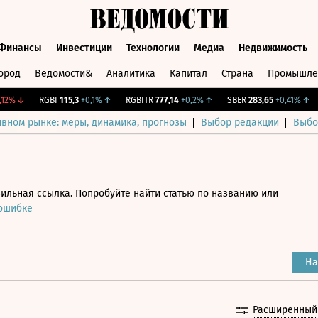
Финансы
Инвестиции
Технологии
Медиа
Недвижимость
ород
Ведомости&
Аналитика
Капитал
Страна
Промышле
а
Финансы
Инвестиции
Технологии
Медиа
Недвижимос
%
↓
RGBI
115,3
+0,1%
↑
RGBITR
777,14
+0,2%
↑
SBER
283,65
+0,41%
↑
C
ивном рынке: меры, динамика, прогнозы
Выбор редакции
Выбо
ильная ссылка. Попробуйте найти статью по названию или
 ошибке
На
Расширенный