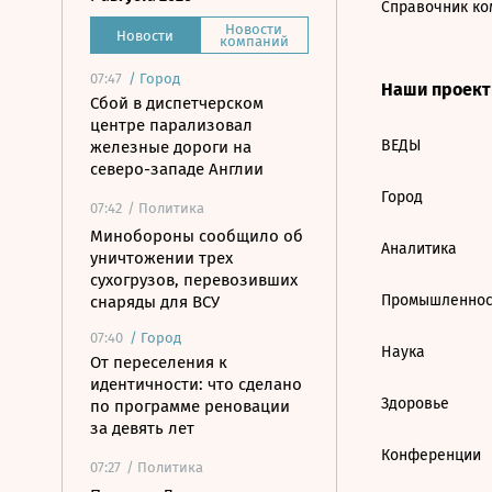
Справочник ко
Новости
Новости
компаний
07:47
/
Город
Наши проек
Сбой в диспетчерском
центре парализовал
ВЕДЫ
железные дороги на
северо-западе Англии
Город
07:42
/ Политика
Минобороны сообщило об
Аналитика
уничтожении трех
сухогрузов, перевозивших
Промышленнос
снаряды для ВСУ
07:40
/
Город
Наука
От переселения к
идентичности: что сделано
Здоровье
по программе реновации
за девять лет
Конференции
07:27
/ Политика