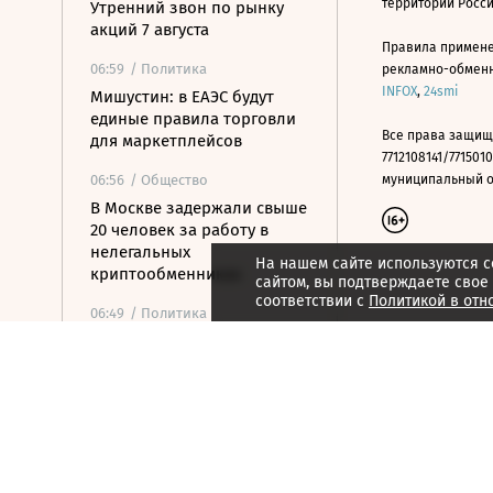
территории Росс
Утренний звон по рынку
акций 7 августа
Правила примене
06:59
/ Политика
рекламно-обменно
INFOX
,
24smi
Мишустин: в ЕАЭС будут
единые правила торговли
Все права защищ
для маркетплейсов
7712108141/7715010
06:56
/ Общество
муниципальный окр
В Москве задержали свыше
20 человек за работу в
нелегальных
На нашем сайте используются c
криптообменниках
сайтом, вы подтверждаете свое
соответствии с
Политикой в отн
06:49
/ Политика
ТАСС: хакеры в России
нашли материалы об
атаках ВСУ на нефтяные
терминалы
06:46
/
Город
Не здания, а сценарии
жизни: как изменилась