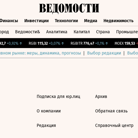
Финансы
Инвестиции
Технологии
Медиа
Недвижимость
ород
Ведомости&
Аналитика
Капитал
Страна
Промышле
а
Финансы
Инвестиции
Технологии
Медиа
Недвижимос
,7
+0,92%
↑
RGBI
115,32
+0,07%
↑
RGBITR
776,47
+0,1%
↑
MOEX
159,53
-0
ивном рынке: меры, динамика, прогнозы
Выбор редакции
Выбо
Подписка для юр.лиц
Архив
О компании
Обратная связь
Редакция
Справочный центр