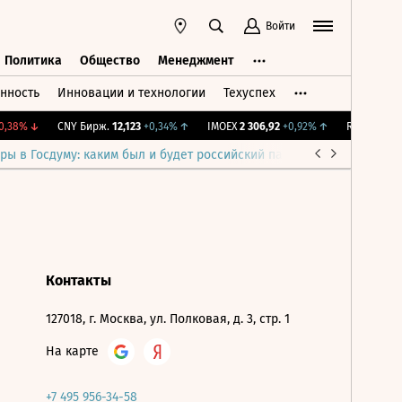
Войти
Политика
Общество
Менеджмент
нность
Инновации и технологии
Техуспех
ть
Политика
Общество
Менеджмент
,38%
↓
CNY Бирж.
12,123
+0,34%
↑
IMOEX
2 306,92
+0,92%
↑
RTSI
892,7
+
ры в Госдуму: каким был и будет российский парламент
Война н
Контакты
127018, г. Москва, ул. Полковая, д. 3, стр. 1
На карте
+7 495 956-34-58