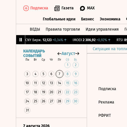
Подписка
Газета
MAX
Глобальные идеи
Бизнес
Экономика
ВЕДЫ
Правила торговли
Идеи управления
Г
Глобальные идеи
Бизнес
Экономик
53
-0,38%
↓
CNY Бирж.
12,123
+0,34%
↑
IMOEX
2 306,92
+0,92%
↑
RTSI
892
Ситуация на топл
КАЛЕНДАРЬ
Август
СОБЫТИЙ
Пн
Вт
Ср
Чт
Пт
Сб
Вс
1
2
3
4
5
6
7
8
9
10
11
12
13
14
15
16
Подписка
17
18
19
20
21
22
23
24
25
26
27
28
29
30
Реклама
31
РФРИТ
7 августа 2026