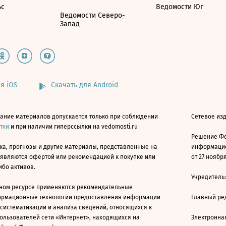
ьс
Ведомости Юг
Ведомости Северо-
Запад
я iOS
Скачать для Android
ание материалов допускается только при соблюдении
Сетевое изд
атки
и при наличии гиперссылки на vedomosti.ru
Решение Фе
ка, прогнозы и другие материалы, представленные на
информацио
 являются офертой или рекомендацией к покупке или
от 27 ноября
ибо активов.
Учредитель
ном ресурсе применяются рекомендательные
ормационные технологии предоставления информации
Главный ре
 систематизации и анализа сведений, относящихся к
ользователей сети «Интернет», находящихся на
Электронна