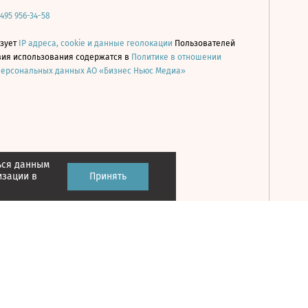
 495 956-34-58
ьзует
IP адреса, cookie и данные геолокации
Пользователей
овия использования содержатся в
Политике в отношении
персональных данных АО «Бизнес Ньюс Медиа»
ься данным
Принять
изации в