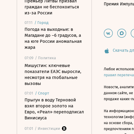
Премьер Литвы призвал
Премия Импул
граждан не беспокоиться
из-за России
07:11
/
Город
Погода на выходные: в
Магадане до –6 градусов, а
на юге России аномальная
жара
Скачать дл
07:09
/ Политика
Мишустин: ключевые
Любое использов
показатели ЕАЭС выросли,
правил перепеч
несмотря на глобальные
вызовы
Новости, аналити
07:01
/
Спорт
данном сайте, не
продаже каких-л
Прыгун в воду Терновой
взял второе золото на
На информацион
Евро, «Реал» переподписал
технологии (инф
Винисиуса
на основе сбора,
07:01
/ Инвестиции
предпочтениям п