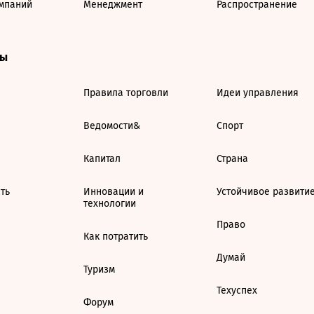
мпаний
Менеджмент
Распространение
ты
Правила торговли
Идеи управления
Ведомости&
Спорт
Капитал
Страна
ть
Инновации и
Устойчивое развити
технологии
Право
Как потратить
Думай
Туризм
Техуспех
Форум