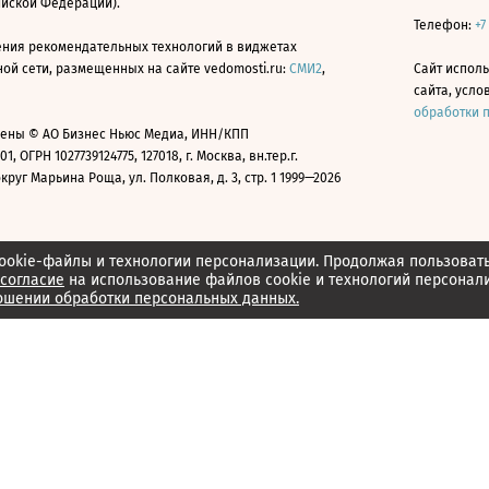
ийской Федерации).
Телефон:
+7
ния рекомендательных технологий в виджетах
й сети, размещенных на сайте vedomosti.ru:
СМИ2
,
Сайт испол
сайта, усл
обработки 
ены © АО Бизнес Ньюс Медиа, ИНН/КПП
01, ОГРН 1027739124775, 127018, г. Москва, вн.тер.г.
уг Марьина Роща, ул. Полковая, д. 3, стр. 1 1999—2026
ookie-файлы и технологии персонализации. Продолжая пользоват
согласие
на использование файлов cookie и технологий персонал
ошении обработки персональных данных.