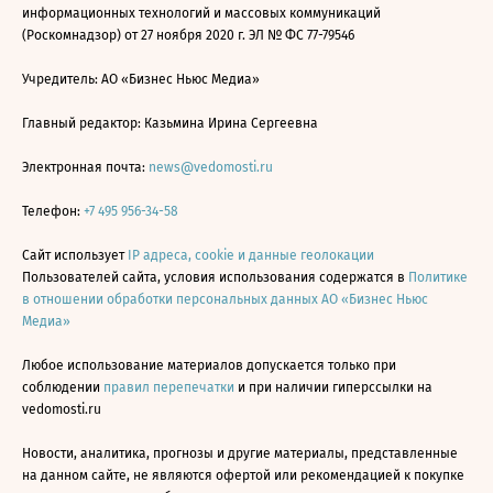
информационных технологий и массовых коммуникаций
(Роскомнадзор) от 27 ноября 2020 г. ЭЛ № ФС 77-79546
Учредитель: АО «Бизнес Ньюс Медиа»
Главный редактор: Казьмина Ирина Сергеевна
Электронная почта:
news@vedomosti.ru
Телефон:
+7 495 956-34-58
Сайт использует
IP адреса, cookie и данные геолокации
Пользователей сайта, условия использования содержатся в
Политике
в отношении обработки персональных данных АО «Бизнес Ньюс
Медиа»
Любое использование материалов допускается только при
соблюдении
правил перепечатки
и при наличии гиперссылки на
vedomosti.ru
Новости, аналитика, прогнозы и другие материалы, представленные
на данном сайте, не являются офертой или рекомендацией к покупке