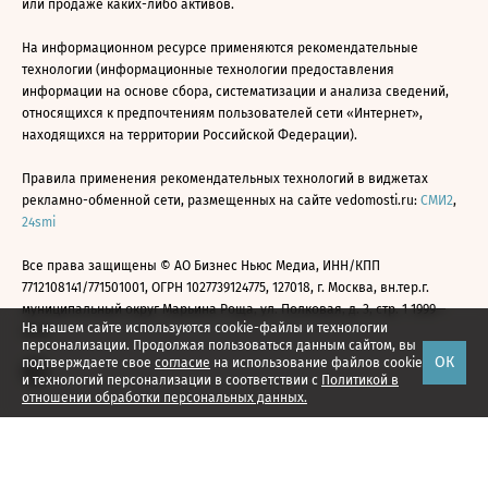
или продаже каких-либо активов.
На информационном ресурсе применяются рекомендательные
технологии (информационные технологии предоставления
информации на основе сбора, систематизации и анализа сведений,
относящихся к предпочтениям пользователей сети «Интернет»,
находящихся на территории Российской Федерации).
Правила применения рекомендательных технологий в виджетах
рекламно-обменной сети, размещенных на сайте vedomosti.ru:
СМИ2
,
24smi
Все права защищены © АО Бизнес Ньюс Медиа, ИНН/КПП
7712108141/771501001, ОГРН 1027739124775, 127018, г. Москва, вн.тер.г.
муниципальный округ Марьина Роща, ул. Полковая, д. 3, стр. 1 1999—
На нашем сайте используются cookie-файлы и технологии
2026
персонализации. Продолжая пользоваться данным сайтом, вы
ОК
подтверждаете свое
согласие
на использование файлов cookie
и технологий персонализации в соответствии с
Политикой в
отношении обработки персональных данных.