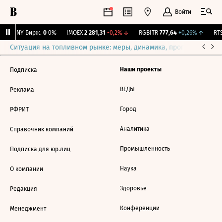
Войти
↑
CNY Бирж.
0
0%
IMOEX
2 281,31
-0,2%
↓
RGBITR
777,64
+0,26%
↑
RTS
Ситуация на топливном рынке: меры, динамика, прогнозы
Выб
Наши проекты
Подписка
ВЕДЫ
Реклама
Город
РФРИТ
Аналитика
Справочник компаний
Промышленность
Подписка для юр.лиц
Наука
О компании
Здоровье
Редакция
Конференции
Менеджмент