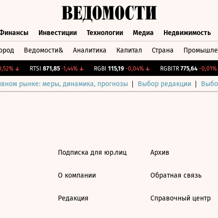
Финансы
Инвестиции
Технологии
Медиа
Недвижимость
ород
Ведомости&
Аналитика
Капитал
Страна
Промышле
а
Финансы
Инвестиции
Технологии
Медиа
Недвижимос
52%
↓
RTSI
871,85
-1,44%
↓
RGBI
115,19
-0,04%
↓
RGBITR
775,64
-0,01%
ивном рынке: меры, динамика, прогнозы
Выбор редакции
Выбо
Подписка для юр.лиц
Архив
О компании
Обратная связь
Редакция
Справочный центр