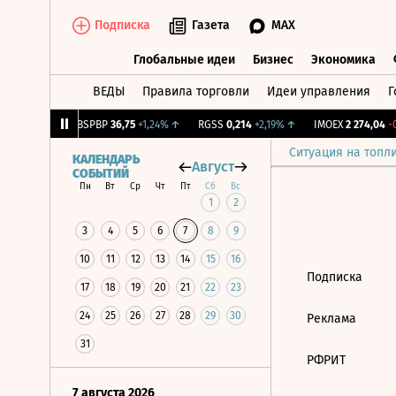
Подписка
Газета
MAX
Глобальные идеи
Бизнес
Экономика
ВЕДЫ
Правила торговли
Идеи управления
Г
Глобальные идеи
Бизнес
Экономик
22
+1,16%
↑
BSPBP
36,75
+1,24%
↑
RGSS
0,214
+2,19%
↑
IMOEX
2 274,04
-0,
Ситуация на топл
КАЛЕНДАРЬ
Август
СОБЫТИЙ
Пн
Вт
Ср
Чт
Пт
Сб
Вс
1
2
3
4
5
6
7
8
9
10
11
12
13
14
15
16
Подписка
17
18
19
20
21
22
23
24
25
26
27
28
29
30
Реклама
31
РФРИТ
7 августа 2026