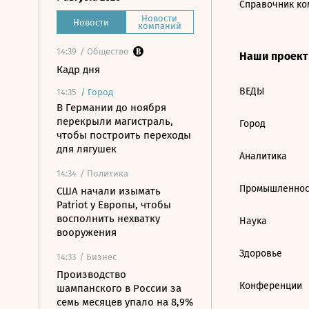
Справочник ко
Новости
Новости
компаний
14:39
/ Общество
Наши проек
Кадр дня
ВЕДЫ
14:35
/
Город
В Германии до ноября
перекрыли магистраль,
Город
чтобы построить переходы
для лягушек
Аналитика
14:34
/ Политика
Промышленнос
США начали изымать
Patriot у Европы, чтобы
восполнить нехватку
Наука
вооружения
Здоровье
14:33
/ Бизнес
Производство
Конференции
шампанского в России за
семь месяцев упало на 8,9%