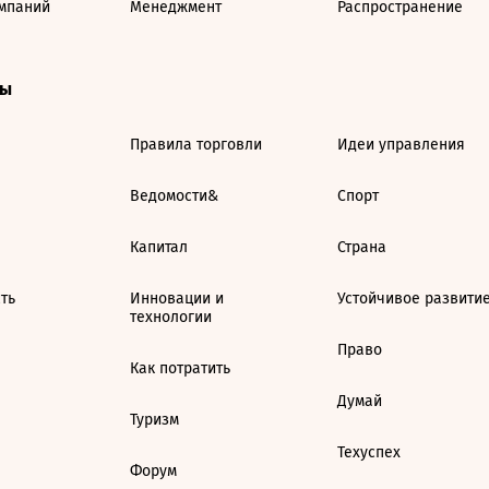
мпаний
Менеджмент
Распространение
ты
Правила торговли
Идеи управления
Ведомости&
Спорт
Капитал
Страна
ть
Инновации и
Устойчивое развити
технологии
Право
Как потратить
Думай
Туризм
Техуспех
Форум