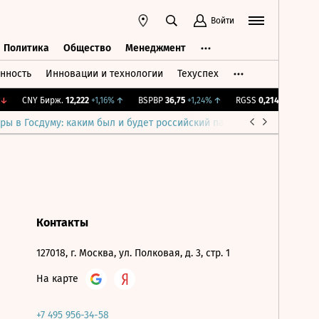
Войти
Политика
Общество
Менеджмент
нность
Инновации и технологии
Техуспех
ть
Политика
Общество
Менеджмент
↓
CNY Бирж.
12,222
+1,16%
↑
BSPBP
36,75
+1,24%
↑
RGSS
0,214
+2,19%
↑
ры в Госдуму: каким был и будет российский парламент
Война н
Контакты
127018, г. Москва, ул. Полковая, д. 3, стр. 1
На карте
+7 495 956-34-58