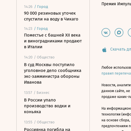
Премия Импул
14:26
/
Город
90 000 резиновых уточек
спустили на воду в Чикаго
14:23
/
Город
Поместье с башней XII века
и виноградниками продают
в Италии
Скачать дл
14:20
/ Общество
В суд Москвы поступило
Любое использов
уголовное дело сообщника
правил перепеч
экс-замминистра обороны
Иванова
Новости, аналити
данном сайте, не
13:57
/ Бизнес
продаже каких-л
В России упало
производство водки и
На информацион
коньяка
технологии (инф
на основе сбора,
13:55
/ Общество
предпочтениям п
Россиянка погибла на