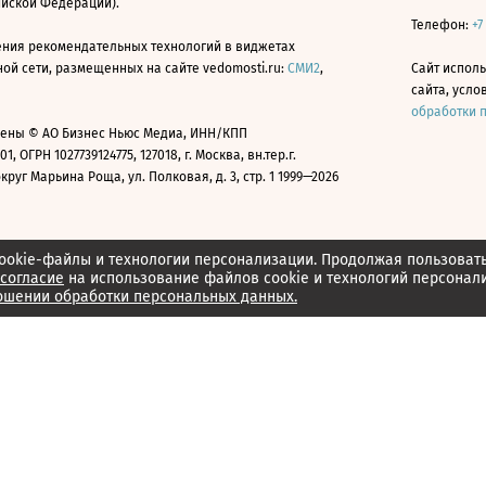
ийской Федерации).
Телефон:
+7
ния рекомендательных технологий в виджетах
й сети, размещенных на сайте vedomosti.ru:
СМИ2
,
Сайт испол
сайта, усл
обработки 
ены © АО Бизнес Ньюс Медиа, ИНН/КПП
01, ОГРН 1027739124775, 127018, г. Москва, вн.тер.г.
уг Марьина Роща, ул. Полковая, д. 3, стр. 1 1999—2026
ookie-файлы и технологии персонализации. Продолжая пользоват
согласие
на использование файлов cookie и технологий персонал
ошении обработки персональных данных.