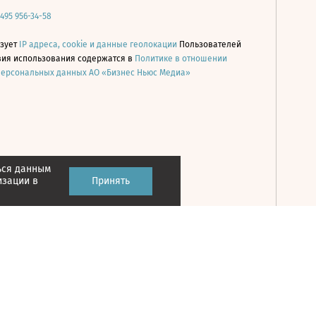
 495 956-34-58
ьзует
IP адреса, cookie и данные геолокации
Пользователей
овия использования содержатся в
Политике в отношении
персональных данных АО «Бизнес Ньюс Медиа»
ься данным
Принять
изации в