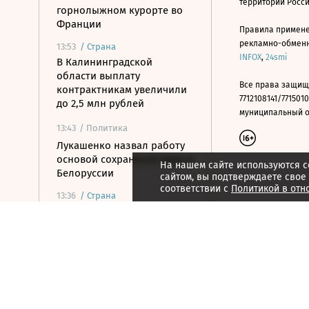
территории Росс
горнолыжном курорте во
Франции
Правила примене
рекламно-обменно
13:53
/
Страна
INFOX
,
24smi
В Калининградской
области выплату
Все права защищ
контрактникам увеличили
7712108141/7715010
до 2,5 млн рублей
муниципальный окр
13:43
/ Политика
Лукашенко назвал работу
основой сохранения мира в
На нашем сайте используются c
Белоруссии
сайтом, вы подтверждаете свое
соответствии с
Политикой в отн
13:36
/
Страна
На Крымском мосту
возобновилось движение
после временного
перекрытия
13:36
/
Страна
В Запорожской области
ввели режим ЧС из-за