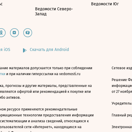
ьс
Ведомости Юг
Ведомости Северо-
Запад
я iOS
Скачать для Android
ание материалов допускается только при соблюдении
Сетевое изд
атки
и при наличии гиперссылки на vedomosti.ru
Решение Фе
ка, прогнозы и другие материалы, представленные на
информацио
 являются офертой или рекомендацией к покупке или
от 27 ноября
ибо активов.
Учредитель
ном ресурсе применяются рекомендательные
ормационные технологии предоставления информации
Главный ре
 систематизации и анализа сведений, относящихся к
ользователей сети «Интернет», находящихся на
Электронна