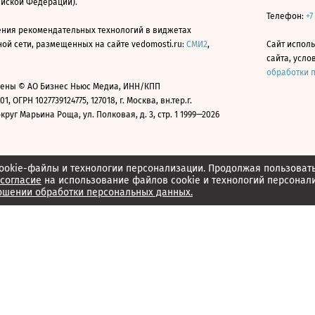
ийской Федерации).
Телефон:
+7
ния рекомендательных технологий в виджетах
й сети, размещенных на сайте vedomosti.ru:
СМИ2
,
Сайт испол
сайта, усл
обработки 
ены © АО Бизнес Ньюс Медиа, ИНН/КПП
01, ОГРН 1027739124775, 127018, г. Москва, вн.тер.г.
уг Марьина Роща, ул. Полковая, д. 3, стр. 1 1999—2026
ookie-файлы и технологии персонализации. Продолжая пользоват
согласие
на использование файлов cookie и технологий персонал
ошении обработки персональных данных.