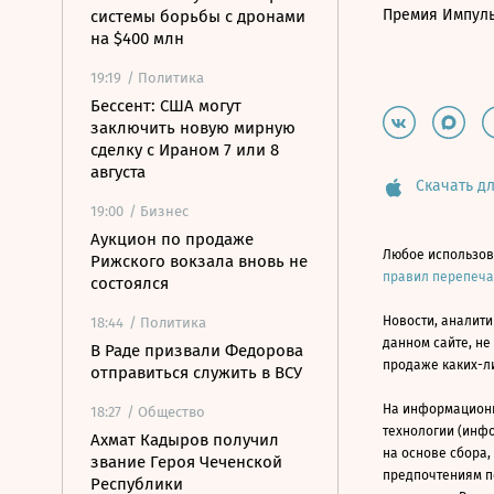
Премия Импул
системы борьбы с дронами
на $400 млн
19:19
/ Политика
Бессент: США могут
заключить новую мирную
сделку с Ираном 7 или 8
августа
Скачать дл
19:00
/ Бизнес
Аукцион по продаже
Любое использов
Рижского вокзала вновь не
правил перепеч
состоялся
Новости, аналити
18:44
/ Политика
данном сайте, не
В Раде призвали Федорова
продаже каких-л
отправиться служить в ВСУ
На информацион
18:27
/ Общество
технологии (инф
Ахмат Кадыров получил
на основе сбора,
звание Героя Чеченской
предпочтениям п
Республики