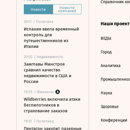
Справочник ко
Новости
Новости
компаний
20:11
/ Политика
Наши проек
Испания ввела временный
контроль для
ВЕДЫ
путешественников из
Италии
Город
20:02
/ Недвижимость
Замглавы Минстроя
Аналитика
сравнил качество
недвижимости в США и
Промышленнос
России
19:55
/ Финансы
Наука
Wildberries включила атаки
беспилотников в
Здоровье
страхование заказов
Конференции
19:31
/ Политика
Пентагон закупит лазерные