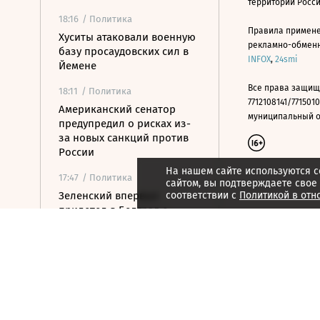
территории Росс
18:16
/ Политика
Правила примене
Хуситы атаковали военную
рекламно-обменно
базу просаудовских сил в
INFOX
,
24smi
Йемене
Все права защищ
18:11
/ Политика
7712108141/7715010
Американский сенатор
муниципальный окр
предупредил о рисках из-
за новых санкций против
России
На нашем сайте используются c
17:47
/ Политика
сайтом, вы подтверждаете свое
Зеленский впервые
соответствии с
Политикой в отн
прилетел в Белград с
официальным визитом
17:23
/ Политика
Сенат США проголосовал
за ужесточение санкций
против РФ и Ирана