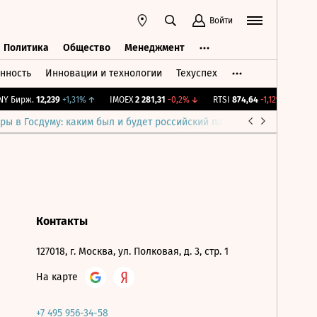
Войти
Политика
Общество
Менеджмент
нность
Инновации и технологии
Техуспех
ть
Политика
Общество
Менеджмент
Y Бирж.
12,239
+1,31%
↑
IMOEX
2 281,31
-0,2%
↓
RTSI
874,64
-1,12%
↓
RGB
ры в Госдуму: каким был и будет российский парламент
Война н
Контакты
127018, г. Москва, ул. Полковая, д. 3, стр. 1
На карте
+7 495 956-34-58