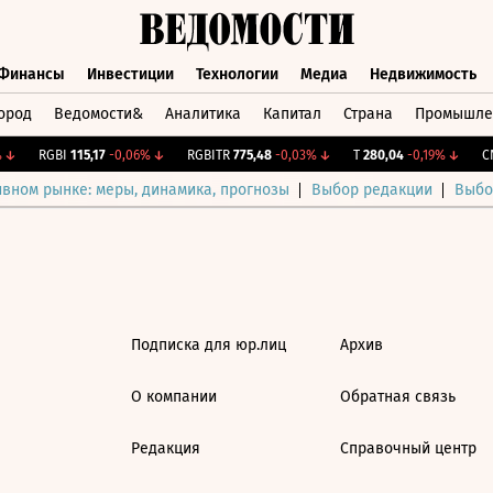
Финансы
Инвестиции
Технологии
Медиа
Недвижимость
ород
Ведомости&
Аналитика
Капитал
Страна
Промышле
а
Финансы
Инвестиции
Технологии
Медиа
Недвижимос
↓
RGBI
115,17
-0,06%
↓
RGBITR
775,48
-0,03%
↓
T
280,04
-0,19%
↓
CN
ивном рынке: меры, динамика, прогнозы
Выбор редакции
Выбо
Подписка для юр.лиц
Архив
О компании
Обратная связь
Редакция
Справочный центр