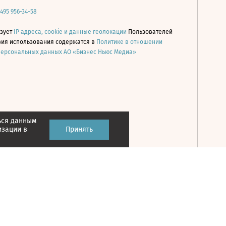
 495 956-34-58
ьзует
IP адреса, cookie и данные геолокации
Пользователей
овия использования содержатся в
Политике в отношении
персональных данных АО «Бизнес Ньюс Медиа»
ься данным
Принять
изации в