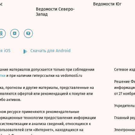
ьс
Ведомости Юг
Ведомости Северо-
Запад
я iOS
Скачать для Android
ание материалов допускается только при соблюдении
Сетевое изд
атки
и при наличии гиперссылки на vedomosti.ru
Решение Фе
ка, прогнозы и другие материалы, представленные на
информацио
 являются офертой или рекомендацией к покупке или
от 27 ноября
ибо активов.
Учредитель
ном ресурсе применяются рекомендательные
ормационные технологии предоставления информации
Главный ре
 систематизации и анализа сведений, относящихся к
ользователей сети «Интернет», находящихся на
Электронна