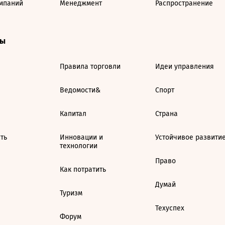
мпаний
Менеджмент
Распространение
ты
Правила торговли
Идеи управления
Ведомости&
Спорт
Капитал
Страна
ть
Инновации и
Устойчивое развити
технологии
Право
Как потратить
Думай
Туризм
Техуспех
Форум