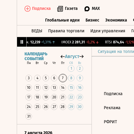
Подписка
Газета
MAX
Глобальные идеи
Бизнес
Экономика
ВЕДЫ
Правила торговли
Идеи управления
Г
Глобальные идеи
Бизнес
Экономик
↓
CNY Бирж.
12,239
+1,31%
↑
IMOEX
2 281,31
-0,2%
↓
RTSI
874,64
-1,12%
Ситуация на топл
КАЛЕНДАРЬ
Август
СОБЫТИЙ
Пн
Вт
Ср
Чт
Пт
Сб
Вс
1
2
3
4
5
6
7
8
9
10
11
12
13
14
15
16
Подписка
17
18
19
20
21
22
23
24
25
26
27
28
29
30
Реклама
31
РФРИТ
7 августа 2026