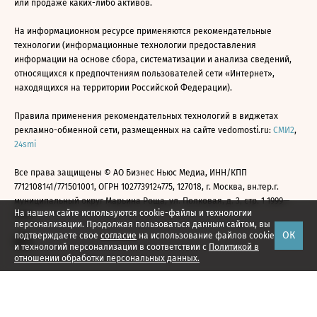
или продаже каких-либо активов.
На информационном ресурсе применяются рекомендательные
технологии (информационные технологии предоставления
информации на основе сбора, систематизации и анализа сведений,
относящихся к предпочтениям пользователей сети «Интернет»,
находящихся на территории Российской Федерации).
Правила применения рекомендательных технологий в виджетах
рекламно-обменной сети, размещенных на сайте vedomosti.ru:
СМИ2
,
24smi
Все права защищены © АО Бизнес Ньюс Медиа, ИНН/КПП
7712108141/771501001, ОГРН 1027739124775, 127018, г. Москва, вн.тер.г.
муниципальный округ Марьина Роща, ул. Полковая, д. 3, стр. 1 1999—
На нашем сайте используются cookie-файлы и технологии
2026
персонализации. Продолжая пользоваться данным сайтом, вы
ОК
подтверждаете свое
согласие
на использование файлов cookie
и технологий персонализации в соответствии с
Политикой в
отношении обработки персональных данных.