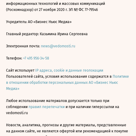
информационных технологий и массовых коммуникаций
(Роскомнадзор) от 27 ноября 2020 г. ЭЛ № ФС 77-79546
Учредитель: АО «Бизнес Ньюс Медиа»
Главный редактор: Казьмина Ирина Сергеевна
Электронная почта:
news@vedomosti.ru
Телефон:
+7 495 956-34-58
Сайт использует
IP адреса, cookie и данные геолокации
Пользователей сайта, условия использования содержатся в
Политике
в отношении обработки персональных данных АО «Бизнес Ньюс
Медиа»
Любое использование материалов допускается только при
соблюдении
правил перепечатки
и при наличии гиперссылки на
vedomosti.ru
Новости, аналитика, прогнозы и другие материалы, представленные
на данном сайте, не являются офертой или рекомендацией к покупке