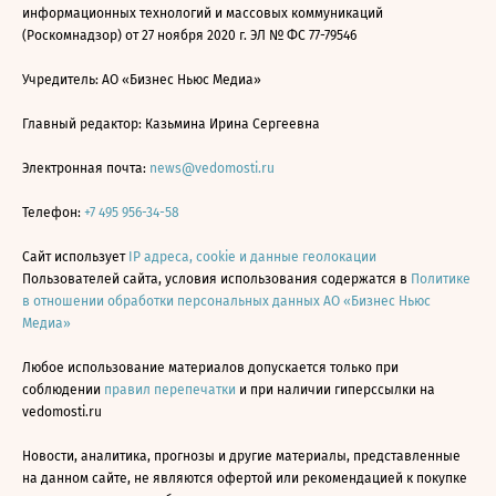
информационных технологий и массовых коммуникаций
(Роскомнадзор) от 27 ноября 2020 г. ЭЛ № ФС 77-79546
Учредитель: АО «Бизнес Ньюс Медиа»
Главный редактор: Казьмина Ирина Сергеевна
Электронная почта:
news@vedomosti.ru
Телефон:
+7 495 956-34-58
Сайт использует
IP адреса, cookie и данные геолокации
Пользователей сайта, условия использования содержатся в
Политике
в отношении обработки персональных данных АО «Бизнес Ньюс
Медиа»
Любое использование материалов допускается только при
соблюдении
правил перепечатки
и при наличии гиперссылки на
vedomosti.ru
Новости, аналитика, прогнозы и другие материалы, представленные
на данном сайте, не являются офертой или рекомендацией к покупке