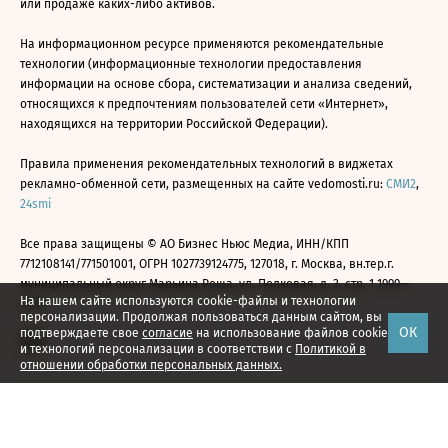
или продаже каких-либо активов.
На информационном ресурсе применяются рекомендательные
технологии (информационные технологии предоставления
информации на основе сбора, систематизации и анализа сведений,
относящихся к предпочтениям пользователей сети «Интернет»,
находящихся на территории Российской Федерации).
Правила применения рекомендательных технологий в виджетах
рекламно-обменной сети, размещенных на сайте vedomosti.ru:
СМИ2
,
24smi
Все права защищены © АО Бизнес Ньюс Медиа, ИНН/КПП
7712108141/771501001, ОГРН 1027739124775, 127018, г. Москва, вн.тер.г.
муниципальный округ Марьина Роща, ул. Полковая, д. 3, стр. 1 1999—
На нашем сайте используются cookie-файлы и технологии
2026
персонализации. Продолжая пользоваться данным сайтом, вы
ОК
подтверждаете свое
согласие
на использование файлов cookie
и технологий персонализации в соответствии с
Политикой в
отношении обработки персональных данных.