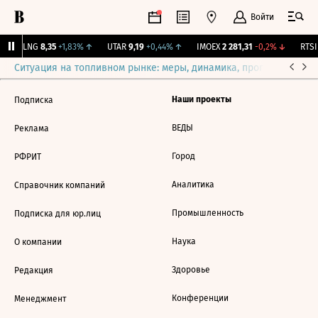
Войти
BLNG
8,35
+1,83%
↑
UTAR
9,19
+0,44%
↑
IMOEX
2 281,31
-0,2%
↓
RTSI
Ситуация на топливном рынке: меры, динамика, прогнозы
Выб
Наши проекты
Подписка
ВЕДЫ
Реклама
Город
РФРИТ
Аналитика
Справочник компаний
Промышленность
Подписка для юр.лиц
Наука
О компании
Здоровье
Редакция
Конференции
Менеджмент