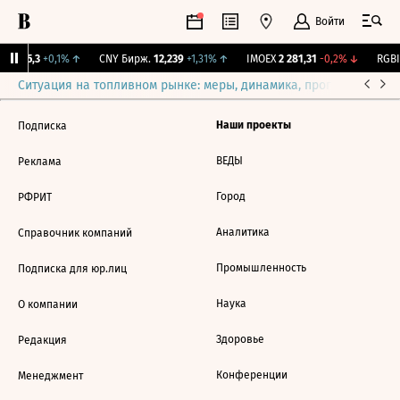
Войти
BI
115,3
+0,1%
↑
CNY Бирж.
12,239
+1,31%
↑
IMOEX
2 281,31
-0,2%
↓
RGBI
Ситуация на топливном рынке: меры, динамика, прогнозы
Выб
Наши проекты
Подписка
ВЕДЫ
Реклама
Город
РФРИТ
Аналитика
Справочник компаний
Промышленность
Подписка для юр.лиц
Наука
О компании
Здоровье
Редакция
Конференции
Менеджмент