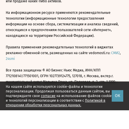
или продаже каких-либо активов.
На информационном ресурсе применяются рекомендательные
технологии (информационные технологии предоставления
информации на основе сбора, систематизации и анализа сведений,
относящихся к предпочтениям пользователей сети «Интернет»,
находящихся на территории Российской Федерации).
Правила применения рекомендательных технологий в виджетах
рекламно-обменной сети, размещенных на сайте vedomosti.ru:
СМИ2
,
24smi
Все права защищены © АО Бизнес Ньюс Медиа, ИНН/КПП
7712108141/771501001, ОГРН 1027739124775, 127018, г. Москва, вн.тер.г.
муниципальный округ Марьина Роща, ул. Полковая, д. 3, стр. 1 1999—
На нашем сайте используются cookie-файлы и технологии
2026
персонализации. Продолжая пользоваться данным сайтом, вы
ОК
подтверждаете свое
согласие
на использование файлов cookie
и технологий персонализации в соответствии с
Политикой в
отношении обработки персональных данных.