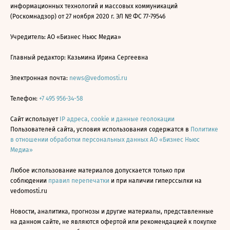
информационных технологий и массовых коммуникаций
(Роскомнадзор) от 27 ноября 2020 г. ЭЛ № ФС 77-79546
Учредитель: АО «Бизнес Ньюс Медиа»
Главный редактор: Казьмина Ирина Сергеевна
Электронная почта:
news@vedomosti.ru
Телефон:
+7 495 956-34-58
Сайт использует
IP адреса, cookie и данные геолокации
Пользователей сайта, условия использования содержатся в
Политике
в отношении обработки персональных данных АО «Бизнес Ньюс
Медиа»
Любое использование материалов допускается только при
соблюдении
правил перепечатки
и при наличии гиперссылки на
vedomosti.ru
Новости, аналитика, прогнозы и другие материалы, представленные
на данном сайте, не являются офертой или рекомендацией к покупке