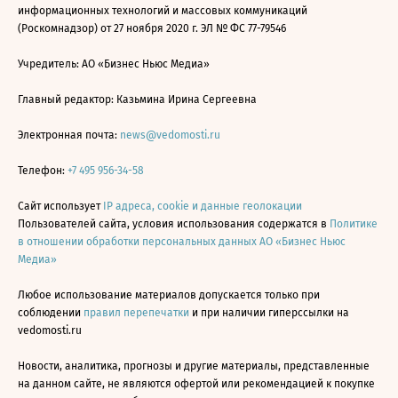
информационных технологий и массовых коммуникаций
(Роскомнадзор) от 27 ноября 2020 г. ЭЛ № ФС 77-79546
Учредитель: АО «Бизнес Ньюс Медиа»
Главный редактор: Казьмина Ирина Сергеевна
Электронная почта:
news@vedomosti.ru
Телефон:
+7 495 956-34-58
Сайт использует
IP адреса, cookie и данные геолокации
Пользователей сайта, условия использования содержатся в
Политике
в отношении обработки персональных данных АО «Бизнес Ньюс
Медиа»
Любое использование материалов допускается только при
соблюдении
правил перепечатки
и при наличии гиперссылки на
vedomosti.ru
Новости, аналитика, прогнозы и другие материалы, представленные
на данном сайте, не являются офертой или рекомендацией к покупке