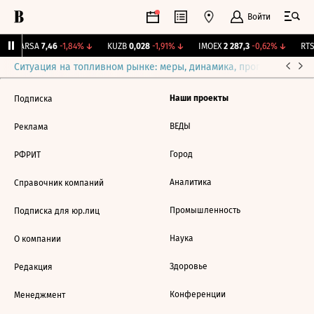
Войти
↑
ARSA
7,46
-1,84%
↓
KUZB
0,028
-1,91%
↓
IMOEX
2 287,3
-0,62%
↓
RTS
Ситуация на топливном рынке: меры, динамика, прогнозы
Выб
Наши проекты
Подписка
ВЕДЫ
Реклама
Город
РФРИТ
Аналитика
Справочник компаний
Промышленность
Подписка для юр.лиц
Наука
О компании
Здоровье
Редакция
Конференции
Менеджмент