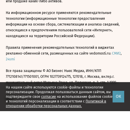
или продаже каких-либо активов.
На информационном ресурсе применяются рекомендательные
технологии (информационные технологии предоставления
информации на основе сбора, систематизации и анализа сведений,
относящихся к предпочтениям пользователей сети «Интернет»,
находящихся на территории Российской Федерации).
Правила применения рекомендательных технологий в виджетах
рекламно-обменной сети, размещенных на сайте vedomosti.ru:
СМИ2
,
24smi
Все права защищены © АО Бизнес Ньюс Медиа, ИНН/КПП
7712108141/771501001, ОГРН 1027739124775, 127018, г. Москва, вн.тер.г.
муниципальный округ Марьина Роща, ул. Полковая, д. 3, стр. 1 1999—
На нашем сайте используются cookie-файлы и технологии
2026
персонализации. Продолжая пользоваться данным сайтом, вы
ОК
подтверждаете свое
согласие
на использование файлов cookie
и технологий персонализации в соответствии с
Политикой в
отношении обработки персональных данных.