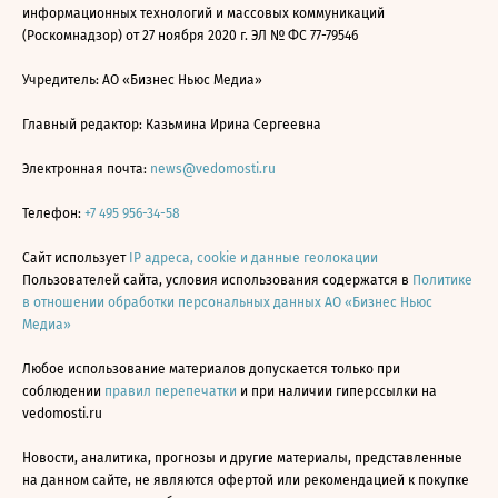
информационных технологий и массовых коммуникаций
(Роскомнадзор) от 27 ноября 2020 г. ЭЛ № ФС 77-79546
Учредитель: АО «Бизнес Ньюс Медиа»
Главный редактор: Казьмина Ирина Сергеевна
Электронная почта:
news@vedomosti.ru
Телефон:
+7 495 956-34-58
Сайт использует
IP адреса, cookie и данные геолокации
Пользователей сайта, условия использования содержатся в
Политике
в отношении обработки персональных данных АО «Бизнес Ньюс
Медиа»
Любое использование материалов допускается только при
соблюдении
правил перепечатки
и при наличии гиперссылки на
vedomosti.ru
Новости, аналитика, прогнозы и другие материалы, представленные
на данном сайте, не являются офертой или рекомендацией к покупке