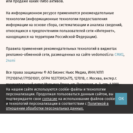
или продаже каких-либо активов.
На информационном ресурсе применяются рекомендательные
технологии (информационные технологии предоставления
информации на основе сбора, систематизации и анализа сведений,
относящихся к предпочтениям пользователей сети «Интернет»,
находящихся на территории Российской Федерации).
Правила применения рекомендательных технологий в виджетах
рекламно-обменной сети, размещенных на сайте vedomosti.ru:
СМИ2
,
24smi
Все права защищены © АО Бизнес Ньюс Медиа, ИНН/КПП
7712108141/771501001, ОГРН 1027739124775, 127018, г. Москва, вн.тер.г.
муниципальный округ Марьина Роща, ул. Полковая, д. 3, стр. 1 1999—
На нашем сайте используются cookie-файлы и технологии
2026
персонализации. Продолжая пользоваться данным сайтом, вы
ОК
подтверждаете свое
согласие
на использование файлов cookie
и технологий персонализации в соответствии с
Политикой в
отношении обработки персональных данных.