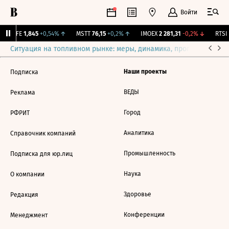
Войти
LIFE
1,845
+0,54%
↑
MSTT
76,15
+0,2%
↑
IMOEX
2 281,31
-0,2%
↓
RTSI
Ситуация на топливном рынке: меры, динамика, прогнозы
Выб
Наши проекты
Подписка
ВЕДЫ
Реклама
Город
РФРИТ
Аналитика
Справочник компаний
Промышленность
Подписка для юр.лиц
Наука
О компании
Здоровье
Редакция
Конференции
Менеджмент