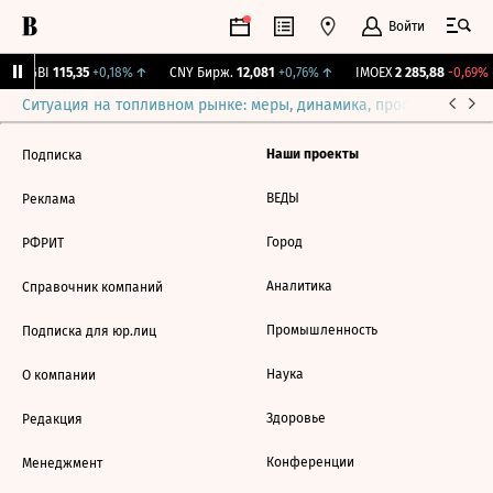
Войти
RGBI
115,35
+0,18%
↑
CNY Бирж.
12,081
+0,76%
↑
IMOEX
2 285,88
-0,69%
Ситуация на топливном рынке: меры, динамика, прогнозы
Выб
Наши проекты
Подписка
ВЕДЫ
Реклама
Город
РФРИТ
Аналитика
Справочник компаний
Промышленность
Подписка для юр.лиц
Наука
О компании
Здоровье
Редакция
Конференции
Менеджмент