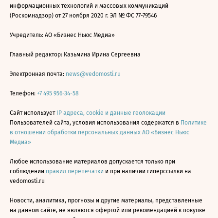
информационных технологий и массовых коммуникаций
(Роскомнадзор) от 27 ноября 2020 г. ЭЛ № ФС 77-79546
Учредитель: АО «Бизнес Ньюс Медиа»
Главный редактор: Казьмина Ирина Сергеевна
Электронная почта:
news@vedomosti.ru
Телефон:
+7 495 956-34-58
Сайт использует
IP адреса, cookie и данные геолокации
Пользователей сайта, условия использования содержатся в
Политике
в отношении обработки персональных данных АО «Бизнес Ньюс
Медиа»
Любое использование материалов допускается только при
соблюдении
правил перепечатки
и при наличии гиперссылки на
vedomosti.ru
Новости, аналитика, прогнозы и другие материалы, представленные
на данном сайте, не являются офертой или рекомендацией к покупке