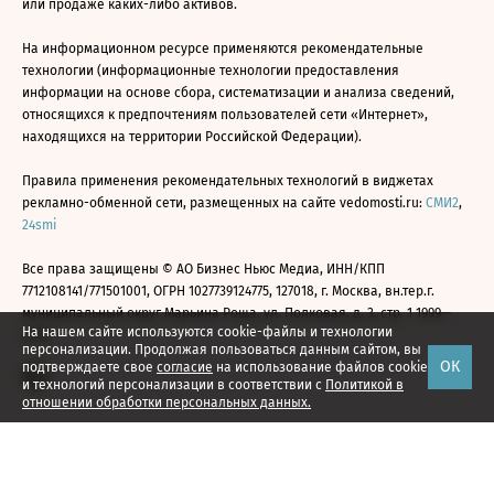
или продаже каких-либо активов.
На информационном ресурсе применяются рекомендательные
технологии (информационные технологии предоставления
информации на основе сбора, систематизации и анализа сведений,
относящихся к предпочтениям пользователей сети «Интернет»,
находящихся на территории Российской Федерации).
Правила применения рекомендательных технологий в виджетах
рекламно-обменной сети, размещенных на сайте vedomosti.ru:
СМИ2
,
24smi
Все права защищены © АО Бизнес Ньюс Медиа, ИНН/КПП
7712108141/771501001, ОГРН 1027739124775, 127018, г. Москва, вн.тер.г.
муниципальный округ Марьина Роща, ул. Полковая, д. 3, стр. 1 1999—
На нашем сайте используются cookie-файлы и технологии
2026
персонализации. Продолжая пользоваться данным сайтом, вы
ОК
подтверждаете свое
согласие
на использование файлов cookie
и технологий персонализации в соответствии с
Политикой в
отношении обработки персональных данных.